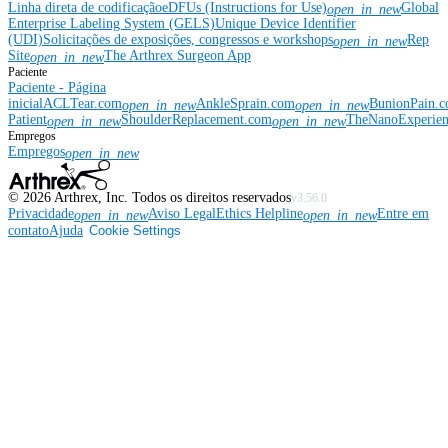
Linha direta de codificação
eDFUs (Instructions for Use)
Global
open_in_new
Enterprise Labeling System (GELS)
Unique Device Identifier
(UDI)
Solicitações de exposições, congressos e workshops
Rep
open_in_new
Site
The Arthrex Surgeon App
open_in_new
Paciente
Paciente - Página
inicial
ACLTear.com
AnkleSprain.com
BunionPain.
open_in_new
open_in_new
Patient
ShoulderReplacement.com
TheNanoExperie
open_in_new
open_in_new
Empregos
Empregos
open_in_new
©
2026
Arthrex, Inc. Todos os direitos reservados
v3.56.0
Privacidade
Aviso Legal
Ethics Helpline
Entre em
open_in_new
open_in_new
contato
Ajuda
Cookie Settings