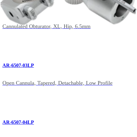
AR-3421H-6.5
Cannulated Obturator, XL, Hip, 6.5mm
AR-6507-03LP
Open Cannula, Tapered, Detachable, Low Profile
AR-6507-04LP