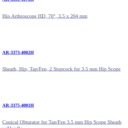
Hip Arthroscope HD, 70°, 3.5 x 204 mm
AR-3373-4002H
Sheath, Hip, Tap/Fen, 2 Stopcock for 3.5 mm Hip Scope
AR-3375-4001H
Conical Obturator for Tap/Fen 3.5 mm Hip Scope Sheath