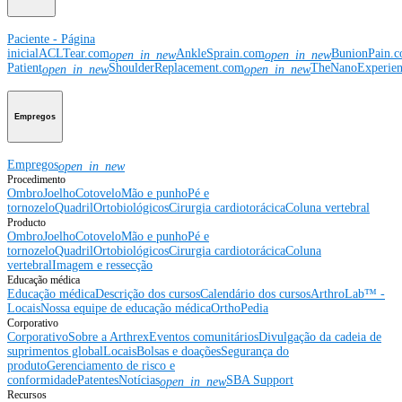
Paciente - Página
inicial
ACLTear.com
AnkleSprain.com
BunionPain.
open_in_new
open_in_new
Patient
ShoulderReplacement.com
TheNanoExperie
open_in_new
open_in_new
Empregos
Empregos
open_in_new
Procedimento
Ombro
Joelho
Cotovelo
Mão e punho
Pé e
tornozelo
Quadril
Ortobiológicos
Cirurgia cardiotorácica
Coluna vertebral
Producto
Ombro
Joelho
Cotovelo
Mão e punho
Pé e
tornozelo
Quadril
Ortobiológicos
Cirurgia cardiotorácica
Coluna
vertebral
Imagem e ressecção
Educação médica
Educação médica
Descrição dos cursos
Calendário dos cursos
ArthroLab™ -
Locais
Nossa equipe de educação médica
OrthoPedia
Corporativo
Corporativo
Sobre a Arthrex
Eventos comunitários
Divulgação da cadeia de
suprimentos global
Locais
Bolsas e doações
Segurança do
produto
Gerenciamento de risco e
conformidade
Patentes
Notícias
SBA Support
open_in_new
Recursos