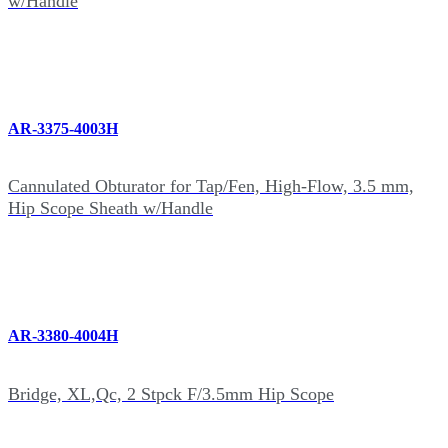
w/Handle
AR-3375-4003H
Cannulated Obturator for Tap/Fen, High-Flow, 3.5 mm,
Hip Scope Sheath w/Handle
AR-3380-4004H
Bridge, XL,Qc, 2 Stpck F/3.5mm Hip Scope