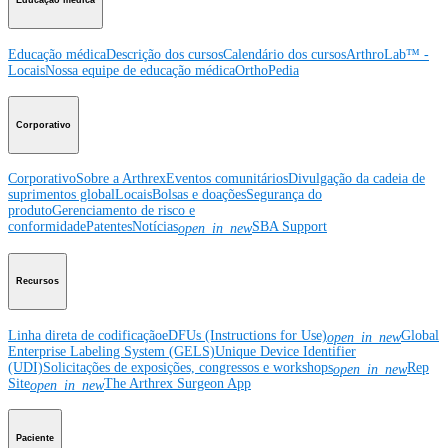
Educação médica
Educação médica
Descrição dos cursos
Calendário dos cursos
ArthroLab™ -
Locais
Nossa equipe de educação médica
OrthoPedia
Corporativo
Corporativo
Sobre a Arthrex
Eventos comunitários
Divulgação da cadeia de
suprimentos global
Locais
Bolsas e doações
Segurança do
produto
Gerenciamento de risco e
conformidade
Patentes
Notícias
SBA Support
open_in_new
Recursos
Linha direta de codificação
eDFUs (Instructions for Use)
Global
open_in_new
Enterprise Labeling System (GELS)
Unique Device Identifier
(UDI)
Solicitações de exposições, congressos e workshops
Rep
open_in_new
Site
The Arthrex Surgeon App
open_in_new
Paciente