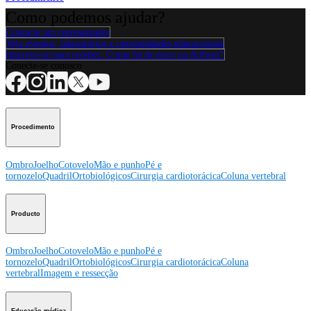
Como podemos ajudar?
Contacte um representante
Veja eventos, laboratórios e oportunidades educacionais
Inscreva-se para receber: O que há de novo na Arthrex?
Conecte-se conosco
Procedimento
Ombro
Joelho
Cotovelo
Mão e punho
Pé e
tornozelo
Quadril
Ortobiológicos
Cirurgia cardiotorácica
Coluna vertebral
Producto
Ombro
Joelho
Cotovelo
Mão e punho
Pé e
tornozelo
Quadril
Ortobiológicos
Cirurgia cardiotorácica
Coluna
vertebral
Imagem e ressecção