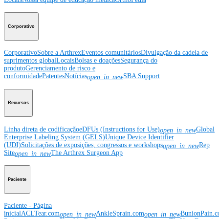
Corporativo
Corporativo
Sobre a Arthrex
Eventos comunitários
Divulgação da cadeia de
suprimentos global
Locais
Bolsas e doações
Segurança do
produto
Gerenciamento de risco e
conformidade
Patentes
Notícias
SBA Support
open_in_new
Recursos
Linha direta de codificação
eDFUs (Instructions for Use)
Global
open_in_new
Enterprise Labeling System (GELS)
Unique Device Identifier
(UDI)
Solicitações de exposições, congressos e workshops
Rep
open_in_new
Site
The Arthrex Surgeon App
open_in_new
Paciente
Paciente - Página
inicial
ACLTear.com
AnkleSprain.com
BunionPain.
open_in_new
open_in_new