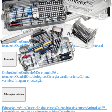
Inscreva-se para receber: O que há de novo na Arthrex?
Conecte-se conosco
Procedimento
Ombro
Joelho
Cotovelo
Mão e punho
Pé e
tornozelo
Quadril
Ortobiológicos
Cirurgia cardiotorácica
Coluna vertebral
Producto
Ombro
Joelho
Cotovelo
Mão e punho
Pé e
tornozelo
Quadril
Ortobiológicos
Cirurgia cardiotorácica
Coluna
vertebral
Imagem e ressecção
Educação médica
Educação médica
Descrição dos cursos
Calendário dos cursos
ArthroLab™ -
Locais
Nossa equipe de educação médica
OrthoPedia