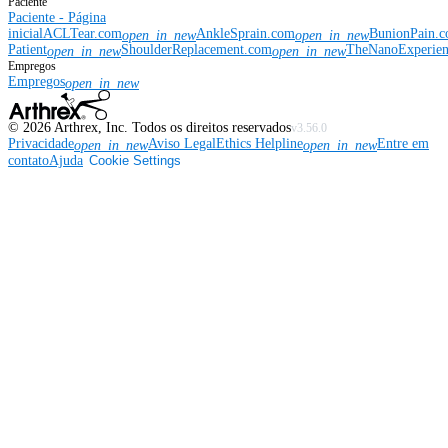
Paciente
Paciente - Página
inicial
ACLTear.com
AnkleSprain.com
BunionPain.
open_in_new
open_in_new
Patient
ShoulderReplacement.com
TheNanoExperie
open_in_new
open_in_new
Empregos
Empregos
open_in_new
©
2026
Arthrex, Inc. Todos os direitos reservados
v3.56.0
Privacidade
Aviso Legal
Ethics Helpline
Entre em
open_in_new
open_in_new
contato
Ajuda
Cookie Settings