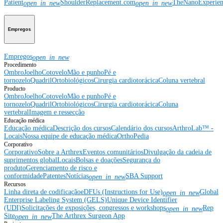
Patient
ShoulderReplacement.com
TheNanoExperie
open_in_new
open_in_new
Empregos
Empregos
open_in_new
Procedimento
Ombro
Joelho
Cotovelo
Mão e punho
Pé e
tornozelo
Quadril
Ortobiológicos
Cirurgia cardiotorácica
Coluna vertebral
Producto
Ombro
Joelho
Cotovelo
Mão e punho
Pé e
tornozelo
Quadril
Ortobiológicos
Cirurgia cardiotorácica
Coluna
vertebral
Imagem e ressecção
Educação médica
Educação médica
Descrição dos cursos
Calendário dos cursos
ArthroLab™ -
Locais
Nossa equipe de educação médica
OrthoPedia
Corporativo
Corporativo
Sobre a Arthrex
Eventos comunitários
Divulgação da cadeia de
suprimentos global
Locais
Bolsas e doações
Segurança do
produto
Gerenciamento de risco e
conformidade
Patentes
Notícias
SBA Support
open_in_new
Recursos
Linha direta de codificação
eDFUs (Instructions for Use)
Global
open_in_new
Enterprise Labeling System (GELS)
Unique Device Identifier
(UDI)
Solicitações de exposições, congressos e workshops
Rep
open_in_new
Site
The Arthrex Surgeon App
open_in_new