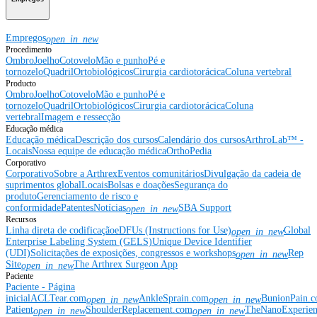
Empregos
open_in_new
Procedimento
Ombro
Joelho
Cotovelo
Mão e punho
Pé e
tornozelo
Quadril
Ortobiológicos
Cirurgia cardiotorácica
Coluna vertebral
Producto
Ombro
Joelho
Cotovelo
Mão e punho
Pé e
tornozelo
Quadril
Ortobiológicos
Cirurgia cardiotorácica
Coluna
vertebral
Imagem e ressecção
Educação médica
Educação médica
Descrição dos cursos
Calendário dos cursos
ArthroLab™ -
Locais
Nossa equipe de educação médica
OrthoPedia
Corporativo
Corporativo
Sobre a Arthrex
Eventos comunitários
Divulgação da cadeia de
suprimentos global
Locais
Bolsas e doações
Segurança do
produto
Gerenciamento de risco e
conformidade
Patentes
Notícias
SBA Support
open_in_new
Recursos
Linha direta de codificação
eDFUs (Instructions for Use)
Global
open_in_new
Enterprise Labeling System (GELS)
Unique Device Identifier
(UDI)
Solicitações de exposições, congressos e workshops
Rep
open_in_new
Site
The Arthrex Surgeon App
open_in_new
Paciente
Paciente - Página
inicial
ACLTear.com
AnkleSprain.com
BunionPain.
open_in_new
open_in_new
Patient
ShoulderReplacement.com
TheNanoExperie
open_in_new
open_in_new