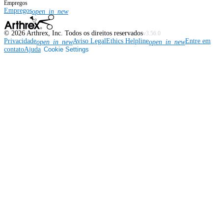
Empregos
Empregos
open_in_new
©
2026
Arthrex, Inc. Todos os direitos reservados
v3.56.0
Privacidade
Aviso Legal
Ethics Helpline
Entre em
open_in_new
open_in_new
contato
Ajuda
Cookie Settings