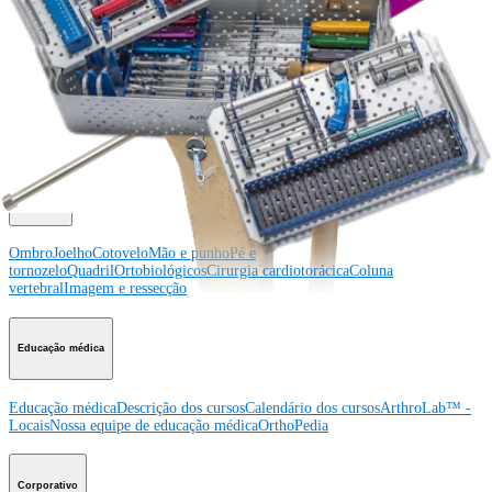
Procedimento
Ombro
Joelho
Cotovelo
Mão e punho
Pé e
tornozelo
Quadril
Ortobiológicos
Cirurgia cardiotorácica
Coluna vertebral
Producto
Ombro
Joelho
Cotovelo
Mão e punho
Pé e
tornozelo
Quadril
Ortobiológicos
Cirurgia cardiotorácica
Coluna
vertebral
Imagem e ressecção
Educação médica
Educação médica
Descrição dos cursos
Calendário dos cursos
ArthroLab™ -
Locais
Nossa equipe de educação médica
OrthoPedia
Corporativo