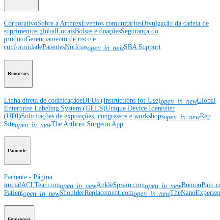
Corporativo
Sobre a Arthrex
Eventos comunitários
Divulgação da cadeia de
suprimentos global
Locais
Bolsas e doações
Segurança do
produto
Gerenciamento de risco e
conformidade
Patentes
Notícias
SBA Support
open_in_new
Recursos
Linha direta de codificação
eDFUs (Instructions for Use)
Global
open_in_new
Enterprise Labeling System (GELS)
Unique Device Identifier
(UDI)
Solicitações de exposições, congressos e workshops
Rep
open_in_new
Site
The Arthrex Surgeon App
open_in_new
Paciente
Paciente - Página
inicial
ACLTear.com
AnkleSprain.com
BunionPain.
open_in_new
open_in_new
Patient
ShoulderReplacement.com
TheNanoExperie
open_in_new
open_in_new
Empregos