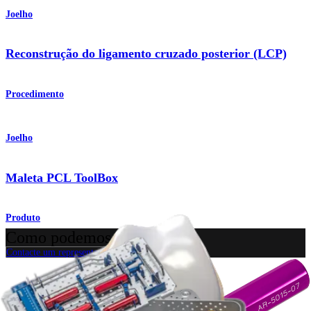
Joelho
Reconstrução do ligamento cruzado posterior (LCP)
Procedimento
Joelho
Maleta PCL ToolBox
Produto
Como podemos ajudar?
Contacte um representante
Veja eventos, laboratórios e oportunidades educacionais
Inscreva-se para receber: O que há de novo na Arthrex?
Conecte-se conosco