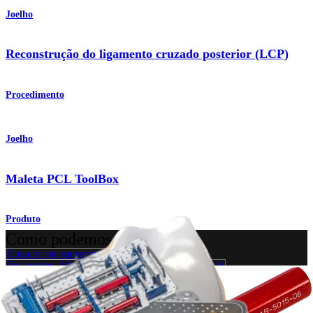
Joelho
Reconstrução do ligamento cruzado posterior (LCP)
Procedimento
Joelho
Maleta PCL ToolBox
Produto
Como podemos ajudar?
Contacte um representante
Veja eventos, laboratórios e oportunidades educacionais
Inscreva-se para receber: O que há de novo na Arthrex?
Conecte-se conosco