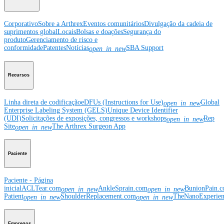
Corporativo
Sobre a Arthrex
Eventos comunitários
Divulgação da cadeia de
suprimentos global
Locais
Bolsas e doações
Segurança do
produto
Gerenciamento de risco e
conformidade
Patentes
Notícias
SBA Support
open_in_new
Recursos
Linha direta de codificação
eDFUs (Instructions for Use)
Global
open_in_new
Enterprise Labeling System (GELS)
Unique Device Identifier
(UDI)
Solicitações de exposições, congressos e workshops
Rep
open_in_new
Site
The Arthrex Surgeon App
open_in_new
Paciente
Paciente - Página
inicial
ACLTear.com
AnkleSprain.com
BunionPain.
open_in_new
open_in_new
Patient
ShoulderReplacement.com
TheNanoExperie
open_in_new
open_in_new
Empregos