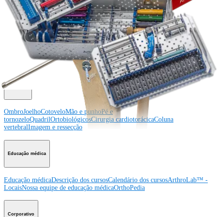
Procedimento
Ombro
Joelho
Cotovelo
Mão e punho
Pé e
tornozelo
Quadril
Ortobiológicos
Cirurgia cardiotorácica
Coluna vertebral
Producto
Ombro
Joelho
Cotovelo
Mão e punho
Pé e
tornozelo
Quadril
Ortobiológicos
Cirurgia cardiotorácica
Coluna
vertebral
Imagem e ressecção
Educação médica
Educação médica
Descrição dos cursos
Calendário dos cursos
ArthroLab™ -
Locais
Nossa equipe de educação médica
OrthoPedia
Corporativo