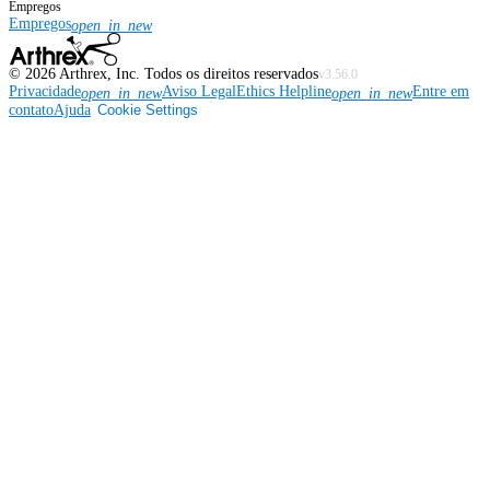
Empregos
Empregos
open_in_new
©
2026
Arthrex, Inc. Todos os direitos reservados
v3.56.0
Privacidade
Aviso Legal
Ethics Helpline
Entre em
open_in_new
open_in_new
contato
Ajuda
Cookie Settings