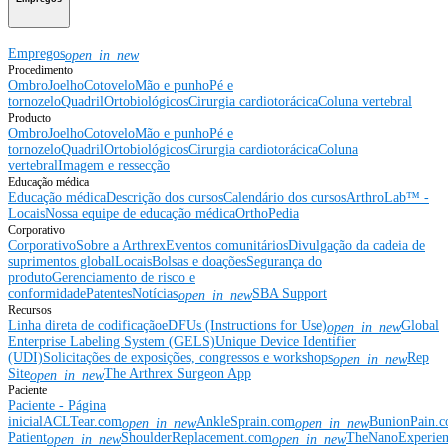
Empregos
open_in_new
Procedimento
Ombro
Joelho
Cotovelo
Mão e punho
Pé e
tornozelo
Quadril
Ortobiológicos
Cirurgia cardiotorácica
Coluna vertebral
Producto
Ombro
Joelho
Cotovelo
Mão e punho
Pé e
tornozelo
Quadril
Ortobiológicos
Cirurgia cardiotorácica
Coluna
vertebral
Imagem e ressecção
Educação médica
Educação médica
Descrição dos cursos
Calendário dos cursos
ArthroLab™ -
Locais
Nossa equipe de educação médica
OrthoPedia
Corporativo
Corporativo
Sobre a Arthrex
Eventos comunitários
Divulgação da cadeia de
suprimentos global
Locais
Bolsas e doações
Segurança do
produto
Gerenciamento de risco e
conformidade
Patentes
Notícias
SBA Support
open_in_new
Recursos
Linha direta de codificação
eDFUs (Instructions for Use)
Global
open_in_new
Enterprise Labeling System (GELS)
Unique Device Identifier
(UDI)
Solicitações de exposições, congressos e workshops
Rep
open_in_new
Site
The Arthrex Surgeon App
open_in_new
Paciente
Paciente - Página
inicial
ACLTear.com
AnkleSprain.com
BunionPain.
open_in_new
open_in_new
Patient
ShoulderReplacement.com
TheNanoExperie
open_in_new
open_in_new