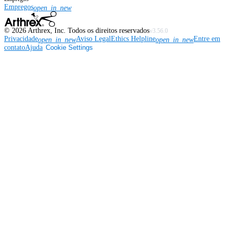
Empregos
open_in_new
©
2026
Arthrex, Inc. Todos os direitos reservados
v3.56.0
Privacidade
Aviso Legal
Ethics Helpline
Entre em
open_in_new
open_in_new
contato
Ajuda
Cookie Settings