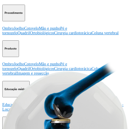
Procedimento
Ombro
Joelho
Cotovelo
Mão e punho
Pé e
tornozelo
Quadril
Ortobiológicos
Cirurgia cardiotorácica
Coluna vertebral
Producto
Ombro
Joelho
Cotovelo
Mão e punho
Pé e
tornozelo
Quadril
Ortobiológicos
Cirurgia cardiotorácica
Coluna
vertebral
Imagem e ressecção
Educação médica
Educação médica
Descrição dos cursos
Calendário dos cursos
ArthroLab™ -
Locais
Nossa equipe de educação médica
OrthoPedia
Corporativo