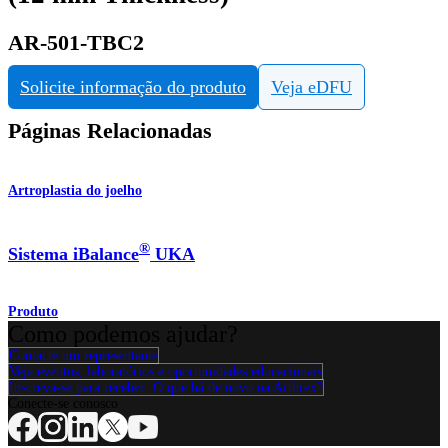
AR-501-TBC2
Solicite informação do produto
Veja eDFU
Páginas Relacionadas
Artroplastia do joelho
®
Sistema iBalance
UKA
Produto
Como podemos ajudar?
Contacte um representante
Veja eventos, laboratórios e oportunidades educacionais
Inscreva-se para receber: O que há de novo na Arthrex?
Conecte-se conosco