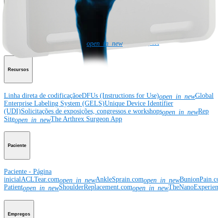
Corporativo
Sobre a Arthrex
Eventos comunitários
Divulgação da cadeia de
suprimentos global
Locais
Bolsas e doações
Segurança do
produto
Gerenciamento de risco e
conformidade
Patentes
Notícias
SBA Support
open_in_new
Recursos
Linha direta de codificação
eDFUs (Instructions for Use)
Global
open_in_new
Enterprise Labeling System (GELS)
Unique Device Identifier
(UDI)
Solicitações de exposições, congressos e workshops
Rep
open_in_new
Site
The Arthrex Surgeon App
open_in_new
Paciente
Paciente - Página
inicial
ACLTear.com
AnkleSprain.com
BunionPain.
open_in_new
open_in_new
Patient
ShoulderReplacement.com
TheNanoExperie
open_in_new
open_in_new
Empregos