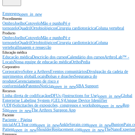
Empregos
open_in_new
Procedimento
Ombro
Joelho
Cotovelo
Mão e punho
Pé e
tornozelo
Quadril
Ortobiológicos
Cirurgia cardiotorácica
Coluna vertebral
Producto
Ombro
Joelho
Cotovelo
Mão e punho
Pé e
tornozelo
Quadril
Ortobiológicos
Cirurgia cardiotorácica
Coluna
vertebral
Imagem e ressecção
Educação médica
Educação médica
Descrição dos cursos
Calendário dos cursos
ArthroLab™ -
Locais
Nossa equipe de educação médica
OrthoPedia
Corporativo
Corporativo
Sobre a Arthrex
Eventos comunitários
Divulgação da cadeia de
suprimentos global
Locais
Bolsas e doações
Segurança do
produto
Gerenciamento de risco e
conformidade
Patentes
Notícias
SBA Support
open_in_new
Recursos
Linha direta de codificação
eDFUs (Instructions for Use)
Global
open_in_new
Enterprise Labeling System (GELS)
Unique Device Identifier
(UDI)
Solicitações de exposições, congressos e workshops
Rep
open_in_new
Site
The Arthrex Surgeon App
open_in_new
Paciente
Paciente - Página
inicial
ACLTear.com
AnkleSprain.com
BunionPain.
open_in_new
open_in_new
Patient
ShoulderReplacement.com
TheNanoExperie
open_in_new
open_in_new
Empregos