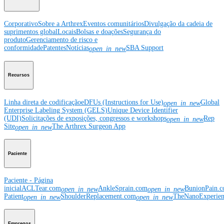
Corporativo
Sobre a Arthrex
Eventos comunitários
Divulgação da cadeia de
suprimentos global
Locais
Bolsas e doações
Segurança do
produto
Gerenciamento de risco e
conformidade
Patentes
Notícias
SBA Support
open_in_new
Recursos
Linha direta de codificação
eDFUs (Instructions for Use)
Global
open_in_new
Enterprise Labeling System (GELS)
Unique Device Identifier
(UDI)
Solicitações de exposições, congressos e workshops
Rep
open_in_new
Site
The Arthrex Surgeon App
open_in_new
Paciente
Paciente - Página
inicial
ACLTear.com
AnkleSprain.com
BunionPain.
open_in_new
open_in_new
Patient
ShoulderReplacement.com
TheNanoExperie
open_in_new
open_in_new
Empregos