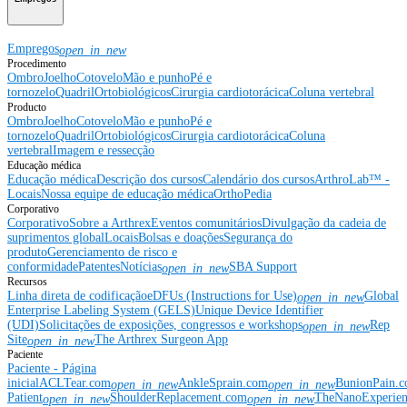
Empregos
open_in_new
Procedimento
Ombro
Joelho
Cotovelo
Mão e punho
Pé e
tornozelo
Quadril
Ortobiológicos
Cirurgia cardiotorácica
Coluna vertebral
Producto
Ombro
Joelho
Cotovelo
Mão e punho
Pé e
tornozelo
Quadril
Ortobiológicos
Cirurgia cardiotorácica
Coluna
vertebral
Imagem e ressecção
Educação médica
Educação médica
Descrição dos cursos
Calendário dos cursos
ArthroLab™ -
Locais
Nossa equipe de educação médica
OrthoPedia
Corporativo
Corporativo
Sobre a Arthrex
Eventos comunitários
Divulgação da cadeia de
suprimentos global
Locais
Bolsas e doações
Segurança do
produto
Gerenciamento de risco e
conformidade
Patentes
Notícias
SBA Support
open_in_new
Recursos
Linha direta de codificação
eDFUs (Instructions for Use)
Global
open_in_new
Enterprise Labeling System (GELS)
Unique Device Identifier
(UDI)
Solicitações de exposições, congressos e workshops
Rep
open_in_new
Site
The Arthrex Surgeon App
open_in_new
Paciente
Paciente - Página
inicial
ACLTear.com
AnkleSprain.com
BunionPain.
open_in_new
open_in_new
Patient
ShoulderReplacement.com
TheNanoExperie
open_in_new
open_in_new