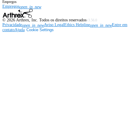
Empregos
Empregos
open_in_new
©
2026
Arthrex, Inc. Todos os direitos reservados
v3.56.0
Privacidade
Aviso Legal
Ethics Helpline
Entre em
open_in_new
open_in_new
contato
Ajuda
Cookie Settings