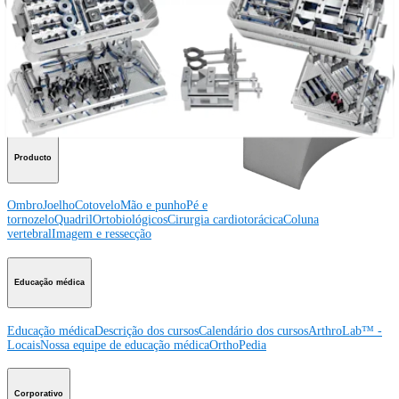
Procedimento
Ombro
Joelho
Cotovelo
Mão e punho
Pé e
tornozelo
Quadril
Ortobiológicos
Cirurgia cardiotorácica
Coluna vertebral
Producto
Ombro
Joelho
Cotovelo
Mão e punho
Pé e
tornozelo
Quadril
Ortobiológicos
Cirurgia cardiotorácica
Coluna
vertebral
Imagem e ressecção
Educação médica
Educação médica
Descrição dos cursos
Calendário dos cursos
ArthroLab™ -
Locais
Nossa equipe de educação médica
OrthoPedia
Corporativo