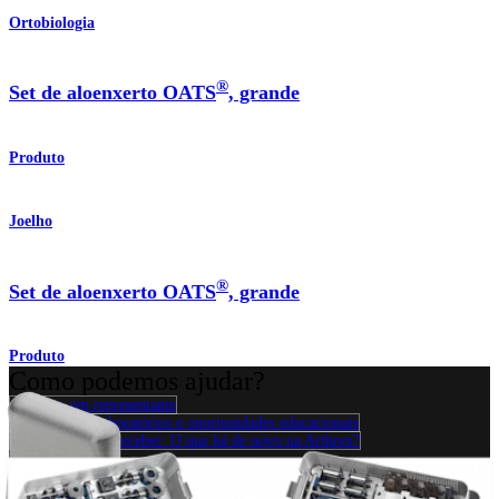
Ortobiologia
®
Set de aloenxerto OATS
, grande
Produto
Joelho
®
Set de aloenxerto OATS
, grande
Produto
Como podemos ajudar?
Contacte um representante
Veja eventos, laboratórios e oportunidades educacionais
Inscreva-se para receber: O que há de novo na Arthrex?
Conecte-se conosco