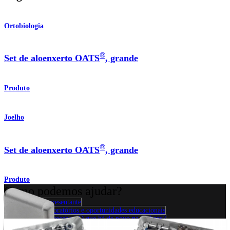
Ortobiologia
®
Set de aloenxerto OATS
, grande
Produto
Joelho
®
Set de aloenxerto OATS
, grande
Produto
Como podemos ajudar?
Contacte um representante
Veja eventos, laboratórios e oportunidades educacionais
Inscreva-se para receber: O que há de novo na Arthrex?
Conecte-se conosco