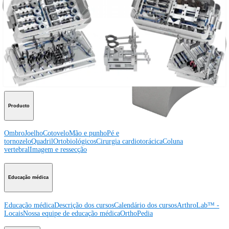
Procedimento
Ombro
Joelho
Cotovelo
Mão e punho
Pé e
tornozelo
Quadril
Ortobiológicos
Cirurgia cardiotorácica
Coluna vertebral
Producto
Ombro
Joelho
Cotovelo
Mão e punho
Pé e
tornozelo
Quadril
Ortobiológicos
Cirurgia cardiotorácica
Coluna
vertebral
Imagem e ressecção
Educação médica
Educação médica
Descrição dos cursos
Calendário dos cursos
ArthroLab™ -
Locais
Nossa equipe de educação médica
OrthoPedia