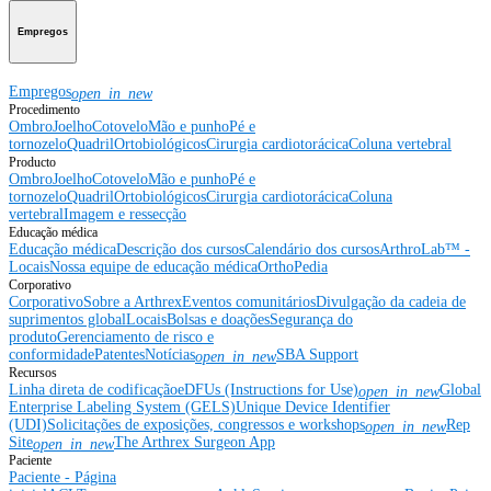
Empregos
Empregos
open_in_new
Procedimento
Ombro
Joelho
Cotovelo
Mão e punho
Pé e
tornozelo
Quadril
Ortobiológicos
Cirurgia cardiotorácica
Coluna vertebral
Producto
Ombro
Joelho
Cotovelo
Mão e punho
Pé e
tornozelo
Quadril
Ortobiológicos
Cirurgia cardiotorácica
Coluna
vertebral
Imagem e ressecção
Educação médica
Educação médica
Descrição dos cursos
Calendário dos cursos
ArthroLab™ -
Locais
Nossa equipe de educação médica
OrthoPedia
Corporativo
Corporativo
Sobre a Arthrex
Eventos comunitários
Divulgação da cadeia de
suprimentos global
Locais
Bolsas e doações
Segurança do
produto
Gerenciamento de risco e
conformidade
Patentes
Notícias
SBA Support
open_in_new
Recursos
Linha direta de codificação
eDFUs (Instructions for Use)
Global
open_in_new
Enterprise Labeling System (GELS)
Unique Device Identifier
(UDI)
Solicitações de exposições, congressos e workshops
Rep
open_in_new
Site
The Arthrex Surgeon App
open_in_new
Paciente
Paciente - Página