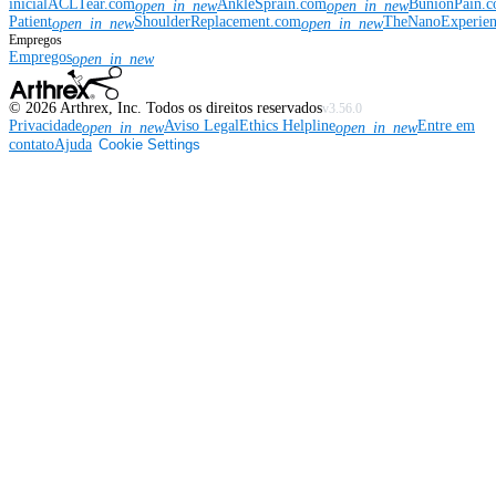
inicial
ACLTear.com
AnkleSprain.com
BunionPain.
open_in_new
open_in_new
Patient
ShoulderReplacement.com
TheNanoExperie
open_in_new
open_in_new
Empregos
Empregos
open_in_new
©
2026
Arthrex, Inc. Todos os direitos reservados
v3.56.0
Privacidade
Aviso Legal
Ethics Helpline
Entre em
open_in_new
open_in_new
contato
Ajuda
Cookie Settings