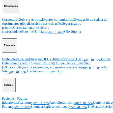
Corporativo
Corporativo
Sobre a Arthrex
Eventos comunitários
Divulgação da cadeia de
suprimentos global
Locais
Bolsas e doações
Segurança do
produto
Gerenciamento de risco e
conformidade
Patentes
Notícias
SBA Support
open_in_new
Recursos
Linha direta de codificação
eDFUs (Instructions for Use)
Global
open_in_new
Enterprise Labeling System (GELS)
Unique Device Identifier
(UDI)
Solicitações de exposições, congressos e workshops
Rep
open_in_new
Site
The Arthrex Surgeon App
open_in_new
Paciente
Paciente - Página
inicial
ACLTear.com
AnkleSprain.com
BunionPain.
open_in_new
open_in_new
Patient
ShoulderReplacement.com
TheNanoExperie
open_in_new
open_in_new