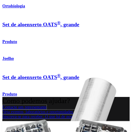
Ortobiologia
®
Set de aloenxerto OATS
, grande
Produto
Joelho
®
Set de aloenxerto OATS
, grande
Produto
Como podemos ajudar?
Contacte um representante
Veja eventos, laboratórios e oportunidades educacionais
Inscreva-se para receber: O que há de novo na Arthrex?
Conecte-se conosco