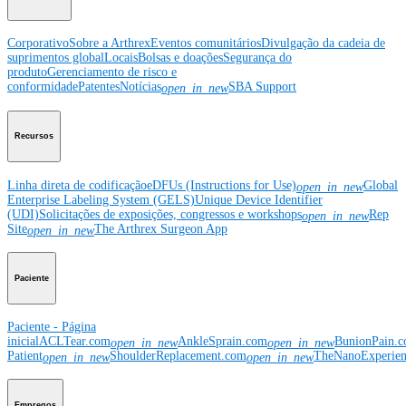
Corporativo
Sobre a Arthrex
Eventos comunitários
Divulgação da cadeia de
suprimentos global
Locais
Bolsas e doações
Segurança do
produto
Gerenciamento de risco e
conformidade
Patentes
Notícias
SBA Support
open_in_new
Recursos
Linha direta de codificação
eDFUs (Instructions for Use)
Global
open_in_new
Enterprise Labeling System (GELS)
Unique Device Identifier
(UDI)
Solicitações de exposições, congressos e workshops
Rep
open_in_new
Site
The Arthrex Surgeon App
open_in_new
Paciente
Paciente - Página
inicial
ACLTear.com
AnkleSprain.com
BunionPain.
open_in_new
open_in_new
Patient
ShoulderReplacement.com
TheNanoExperie
open_in_new
open_in_new
Empregos