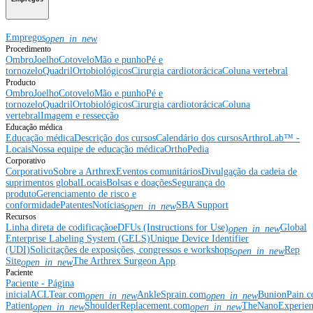
Empregos
open_in_new
Procedimento
Ombro
Joelho
Cotovelo
Mão e punho
Pé e
tornozelo
Quadril
Ortobiológicos
Cirurgia cardiotorácica
Coluna vertebral
Producto
Ombro
Joelho
Cotovelo
Mão e punho
Pé e
tornozelo
Quadril
Ortobiológicos
Cirurgia cardiotorácica
Coluna
vertebral
Imagem e ressecção
Educação médica
Educação médica
Descrição dos cursos
Calendário dos cursos
ArthroLab™ -
Locais
Nossa equipe de educação médica
OrthoPedia
Corporativo
Corporativo
Sobre a Arthrex
Eventos comunitários
Divulgação da cadeia de
suprimentos global
Locais
Bolsas e doações
Segurança do
produto
Gerenciamento de risco e
conformidade
Patentes
Notícias
SBA Support
open_in_new
Recursos
Linha direta de codificação
eDFUs (Instructions for Use)
Global
open_in_new
Enterprise Labeling System (GELS)
Unique Device Identifier
(UDI)
Solicitações de exposições, congressos e workshops
Rep
open_in_new
Site
The Arthrex Surgeon App
open_in_new
Paciente
Paciente - Página
inicial
ACLTear.com
AnkleSprain.com
BunionPain.
open_in_new
open_in_new
Patient
ShoulderReplacement.com
TheNanoExperie
open_in_new
open_in_new