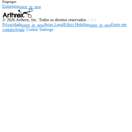
Empregos
Empregos
open_in_new
©
2026
Arthrex, Inc. Todos os direitos reservados
v3.56.0
Privacidade
Aviso Legal
Ethics Helpline
Entre em
open_in_new
open_in_new
contato
Ajuda
Cookie Settings