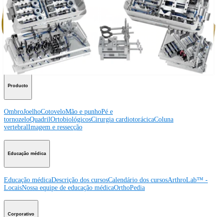
Procedimento
Ombro
Joelho
Cotovelo
Mão e punho
Pé e
tornozelo
Quadril
Ortobiológicos
Cirurgia cardiotorácica
Coluna vertebral
Producto
Ombro
Joelho
Cotovelo
Mão e punho
Pé e
tornozelo
Quadril
Ortobiológicos
Cirurgia cardiotorácica
Coluna
vertebral
Imagem e ressecção
Educação médica
Educação médica
Descrição dos cursos
Calendário dos cursos
ArthroLab™ -
Locais
Nossa equipe de educação médica
OrthoPedia
Corporativo