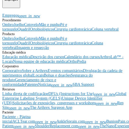
Empregos
open_in_new
Procedimento
Ombro
Joelho
Cotovelo
Mão e punho
Pé e
tornozelo
Quadril
Ortobiológicos
Cirurgia cardiotorácica
Coluna vertebral
Producto
Ombro
Joelho
Cotovelo
Mão e punho
Pé e
tornozelo
Quadril
Ortobiológicos
Cirurgia cardiotorácica
Coluna
vertebral
Imagem e ressecção
Educação médica
Educação médica
Descrição dos cursos
Calendário dos cursos
ArthroLab™ -
Locais
Nossa equipe de educação médica
OrthoPedia
Corporativo
Corporativo
Sobre a Arthrex
Eventos comunitários
Divulgação da cadeia de
suprimentos global
Locais
Bolsas e doações
Segurança do
produto
Gerenciamento de risco e
conformidade
Patentes
Notícias
SBA Support
open_in_new
Recursos
Linha direta de codificação
eDFUs (Instructions for Use)
Global
open_in_new
Enterprise Labeling System (GELS)
Unique Device Identifier
(UDI)
Solicitações de exposições, congressos e workshops
Rep
open_in_new
Site
The Arthrex Surgeon App
open_in_new
Paciente
Paciente - Página
inicial
ACLTear.com
AnkleSprain.com
BunionPain.
open_in_new
open_in_new
Patient
ShoulderReplacement.com
TheNanoExperie
open_in_new
open_in_new