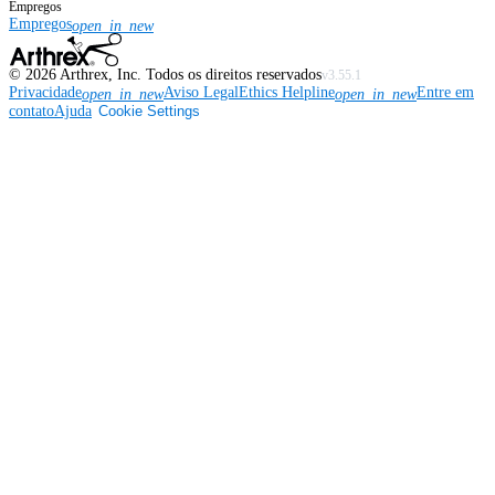
Empregos
Empregos
open_in_new
©
2026
Arthrex, Inc. Todos os direitos reservados
v3.55.1
Privacidade
Aviso Legal
Ethics Helpline
Entre em
open_in_new
open_in_new
contato
Ajuda
Cookie Settings