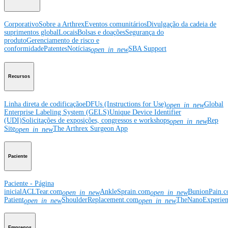
Corporativo
Sobre a Arthrex
Eventos comunitários
Divulgação da cadeia de
suprimentos global
Locais
Bolsas e doações
Segurança do
produto
Gerenciamento de risco e
conformidade
Patentes
Notícias
SBA Support
open_in_new
Recursos
Linha direta de codificação
eDFUs (Instructions for Use)
Global
open_in_new
Enterprise Labeling System (GELS)
Unique Device Identifier
(UDI)
Solicitações de exposições, congressos e workshops
Rep
open_in_new
Site
The Arthrex Surgeon App
open_in_new
Paciente
Paciente - Página
inicial
ACLTear.com
AnkleSprain.com
BunionPain.
open_in_new
open_in_new
Patient
ShoulderReplacement.com
TheNanoExperie
open_in_new
open_in_new
Empregos