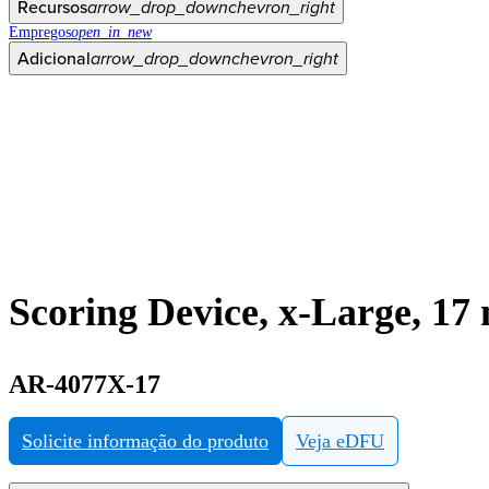
Recursos
arrow_drop_down
chevron_right
Empregos
open_in_new
Adicional
arrow_drop_down
chevron_right
Scoring Device, x-Large, 1
AR-4077X-17
Solicite informação do produto
Veja eDFU