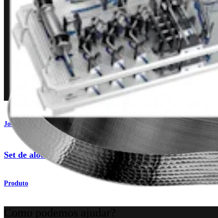
Joelho
®
Set de aloenxerto OATS
, grande
Produto
Como podemos ajudar?