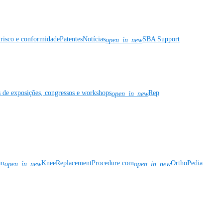
risco e conformidade
Patentes
Notícias
SBA Support
open_in_new
s de exposições, congressos e workshops
Rep
open_in_new
om
KneeReplacementProcedure.com
OrthoPedia
open_in_new
open_in_new