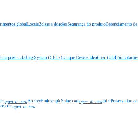
rimentos global
Locais
Bolsas e doações
Segurança do produto
Gerenciamento de 
Enterprise Labeling System (GELS)
Unique Device Identifier (UDI)
Solicitaçõe
com
ArthrexEndoscopicSpine.com
JointPreservation.c
open_in_new
open_in_new
nce.com
open_in_new