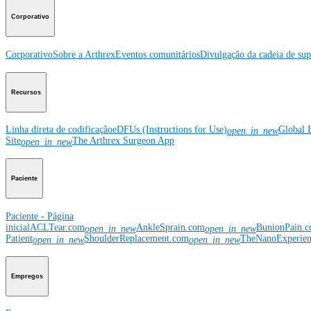
Corporativo
Corporativo
Sobre a Arthrex
Eventos comunitários
Divulgação da cadeia de sup
Recursos
Linha direta de codificação
eDFUs (Instructions for Use)
Global 
open_in_new
Site
The Arthrex Surgeon App
open_in_new
Paciente
Paciente - Página
inicial
ACLTear.com
AnkleSprain.com
BunionPain.
open_in_new
open_in_new
Patient
ShoulderReplacement.com
TheNanoExperie
open_in_new
open_in_new
Empregos