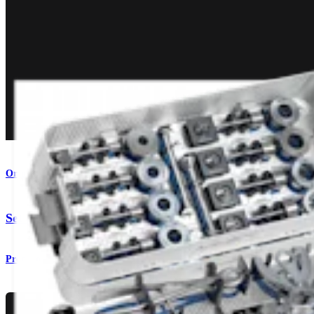
Ortobiologia
®
Set de aloenxerto OATS
, grande
Produto