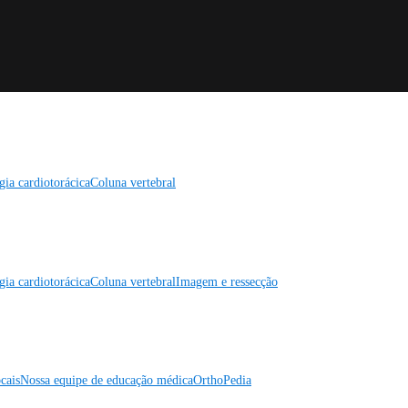
gia cardiotorácica
Coluna vertebral
gia cardiotorácica
Coluna vertebral
Imagem e ressecção
cais
Nossa equipe de educação médica
OrthoPedia