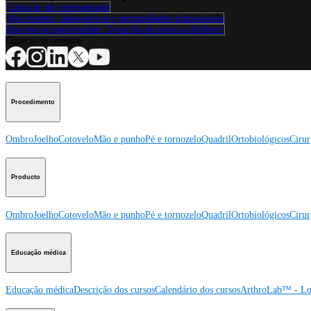
Contacte um representante
Veja eventos, laboratórios e oportunidades educacionais
Inscreva-se para receber: O que há de novo na Arthrex?
Conecte-se conosco
Procedimento
Ombro
Joelho
Cotovelo
Mão e punho
Pé e tornozelo
Quadril
Ortobiológicos
Cirur
Producto
Ombro
Joelho
Cotovelo
Mão e punho
Pé e tornozelo
Quadril
Ortobiológicos
Cirur
Educação médica
Educação médica
Descrição dos cursos
Calendário dos cursos
ArthroLab™ - Lo