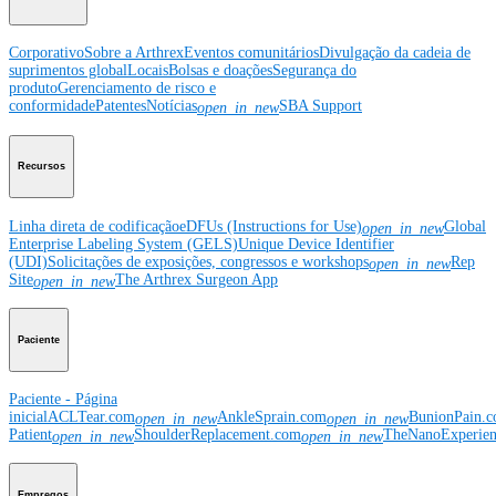
Corporativo
Sobre a Arthrex
Eventos comunitários
Divulgação da cadeia de
suprimentos global
Locais
Bolsas e doações
Segurança do
produto
Gerenciamento de risco e
conformidade
Patentes
Notícias
SBA Support
open_in_new
Recursos
Linha direta de codificação
eDFUs (Instructions for Use)
Global
open_in_new
Enterprise Labeling System (GELS)
Unique Device Identifier
(UDI)
Solicitações de exposições, congressos e workshops
Rep
open_in_new
Site
The Arthrex Surgeon App
open_in_new
Paciente
Paciente - Página
inicial
ACLTear.com
AnkleSprain.com
BunionPain.
open_in_new
open_in_new
Patient
ShoulderReplacement.com
TheNanoExperie
open_in_new
open_in_new
Empregos