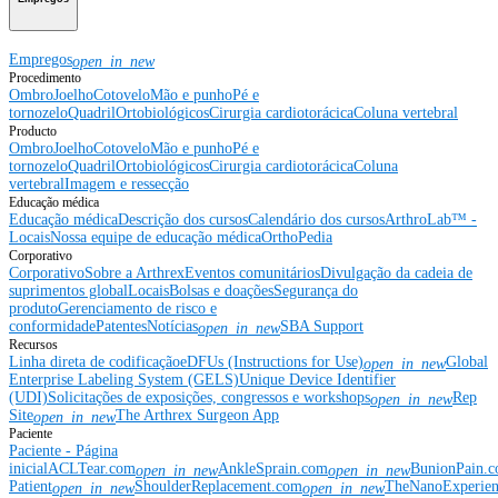
Empregos
open_in_new
Procedimento
Ombro
Joelho
Cotovelo
Mão e punho
Pé e
tornozelo
Quadril
Ortobiológicos
Cirurgia cardiotorácica
Coluna vertebral
Producto
Ombro
Joelho
Cotovelo
Mão e punho
Pé e
tornozelo
Quadril
Ortobiológicos
Cirurgia cardiotorácica
Coluna
vertebral
Imagem e ressecção
Educação médica
Educação médica
Descrição dos cursos
Calendário dos cursos
ArthroLab™ -
Locais
Nossa equipe de educação médica
OrthoPedia
Corporativo
Corporativo
Sobre a Arthrex
Eventos comunitários
Divulgação da cadeia de
suprimentos global
Locais
Bolsas e doações
Segurança do
produto
Gerenciamento de risco e
conformidade
Patentes
Notícias
SBA Support
open_in_new
Recursos
Linha direta de codificação
eDFUs (Instructions for Use)
Global
open_in_new
Enterprise Labeling System (GELS)
Unique Device Identifier
(UDI)
Solicitações de exposições, congressos e workshops
Rep
open_in_new
Site
The Arthrex Surgeon App
open_in_new
Paciente
Paciente - Página
inicial
ACLTear.com
AnkleSprain.com
BunionPain.
open_in_new
open_in_new
Patient
ShoulderReplacement.com
TheNanoExperie
open_in_new
open_in_new