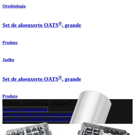
Ortobiologia
®
Set de aloenxerto OATS
, grande
Produto
Joelho
®
Set de aloenxerto OATS
, grande
Produto
Como podemos ajudar?
Contacte um representante
Veja eventos, laboratórios e oportunidades educacionais
Inscreva-se para receber: O que há de novo na Arthrex?
Conecte-se conosco