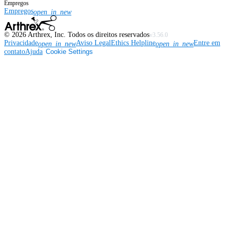
Empregos
Empregos
open_in_new
©
2026
Arthrex, Inc. Todos os direitos reservados
v3.56.0
Privacidade
Aviso Legal
Ethics Helpline
Entre em
open_in_new
open_in_new
contato
Ajuda
Cookie Settings