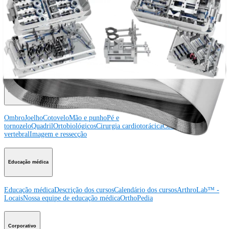
Procedimento
Ombro
Joelho
Cotovelo
Mão e punho
Pé e
tornozelo
Quadril
Ortobiológicos
Cirurgia cardiotorácica
Coluna vertebral
Producto
Ombro
Joelho
Cotovelo
Mão e punho
Pé e
tornozelo
Quadril
Ortobiológicos
Cirurgia cardiotorácica
Coluna
vertebral
Imagem e ressecção
Educação médica
Educação médica
Descrição dos cursos
Calendário dos cursos
ArthroLab™ -
Locais
Nossa equipe de educação médica
OrthoPedia
Corporativo