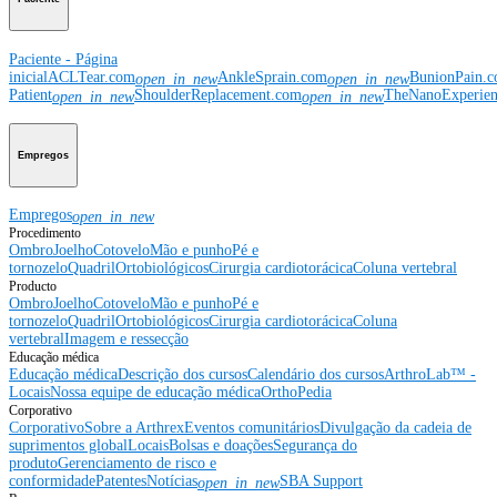
Paciente - Página
inicial
ACLTear.com
AnkleSprain.com
BunionPain.
open_in_new
open_in_new
Patient
ShoulderReplacement.com
TheNanoExperie
open_in_new
open_in_new
Empregos
Empregos
open_in_new
Procedimento
Ombro
Joelho
Cotovelo
Mão e punho
Pé e
tornozelo
Quadril
Ortobiológicos
Cirurgia cardiotorácica
Coluna vertebral
Producto
Ombro
Joelho
Cotovelo
Mão e punho
Pé e
tornozelo
Quadril
Ortobiológicos
Cirurgia cardiotorácica
Coluna
vertebral
Imagem e ressecção
Educação médica
Educação médica
Descrição dos cursos
Calendário dos cursos
ArthroLab™ -
Locais
Nossa equipe de educação médica
OrthoPedia
Corporativo
Corporativo
Sobre a Arthrex
Eventos comunitários
Divulgação da cadeia de
suprimentos global
Locais
Bolsas e doações
Segurança do
produto
Gerenciamento de risco e
conformidade
Patentes
Notícias
SBA Support
open_in_new