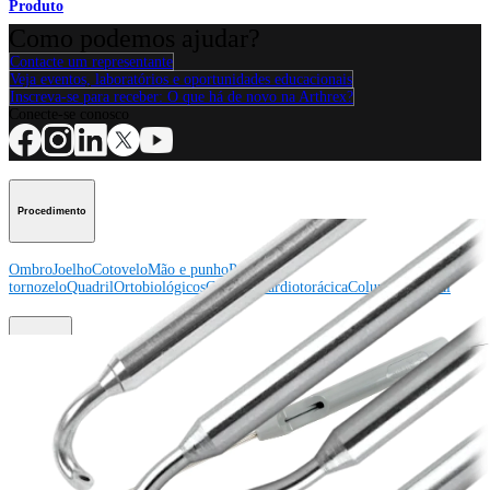
Produto
Como podemos ajudar?
Contacte um representante
Veja eventos, laboratórios e oportunidades educacionais
Inscreva-se para receber: O que há de novo na Arthrex?
Conecte-se conosco
Procedimento
Ombro
Joelho
Cotovelo
Mão e punho
Pé e
tornozelo
Quadril
Ortobiológicos
Cirurgia cardiotorácica
Coluna vertebral
Producto
Ombro
Joelho
Cotovelo
Mão e punho
Pé e
tornozelo
Quadril
Ortobiológicos
Cirurgia cardiotorácica
Coluna
vertebral
Imagem e ressecção