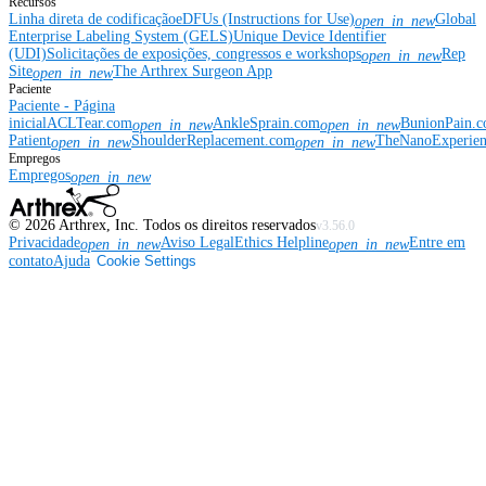
Recursos
Linha direta de codificação
eDFUs (Instructions for Use)
Global
open_in_new
Enterprise Labeling System (GELS)
Unique Device Identifier
(UDI)
Solicitações de exposições, congressos e workshops
Rep
open_in_new
Site
The Arthrex Surgeon App
open_in_new
Paciente
Paciente - Página
inicial
ACLTear.com
AnkleSprain.com
BunionPain.
open_in_new
open_in_new
Patient
ShoulderReplacement.com
TheNanoExperie
open_in_new
open_in_new
Empregos
Empregos
open_in_new
©
2026
Arthrex, Inc. Todos os direitos reservados
v3.56.0
Privacidade
Aviso Legal
Ethics Helpline
Entre em
open_in_new
open_in_new
contato
Ajuda
Cookie Settings