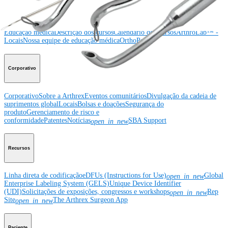
Educação médica
Educação médica
Descrição dos cursos
Calendário dos cursos
ArthroLab™ -
Locais
Nossa equipe de educação médica
OrthoPedia
Corporativo
Corporativo
Sobre a Arthrex
Eventos comunitários
Divulgação da cadeia de
suprimentos global
Locais
Bolsas e doações
Segurança do
produto
Gerenciamento de risco e
conformidade
Patentes
Notícias
SBA Support
open_in_new
Recursos
Linha direta de codificação
eDFUs (Instructions for Use)
Global
open_in_new
Enterprise Labeling System (GELS)
Unique Device Identifier
(UDI)
Solicitações de exposições, congressos e workshops
Rep
open_in_new
Site
The Arthrex Surgeon App
open_in_new
Paciente