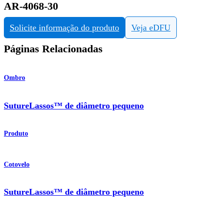
AR-4068-30
Solicite informação do produto
Veja eDFU
Páginas Relacionadas
Ombro
SutureLassos™ de diâmetro pequeno
Produto
Cotovelo
SutureLassos™ de diâmetro pequeno