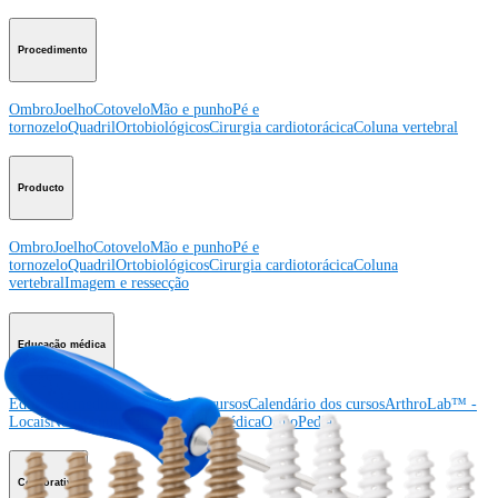
Procedimento
Ombro
Joelho
Cotovelo
Mão e punho
Pé e
tornozelo
Quadril
Ortobiológicos
Cirurgia cardiotorácica
Coluna vertebral
Producto
Ombro
Joelho
Cotovelo
Mão e punho
Pé e
tornozelo
Quadril
Ortobiológicos
Cirurgia cardiotorácica
Coluna
vertebral
Imagem e ressecção
Educação médica
Educação médica
Descrição dos cursos
Calendário dos cursos
ArthroLab™ -
Locais
Nossa equipe de educação médica
OrthoPedia
Corporativo