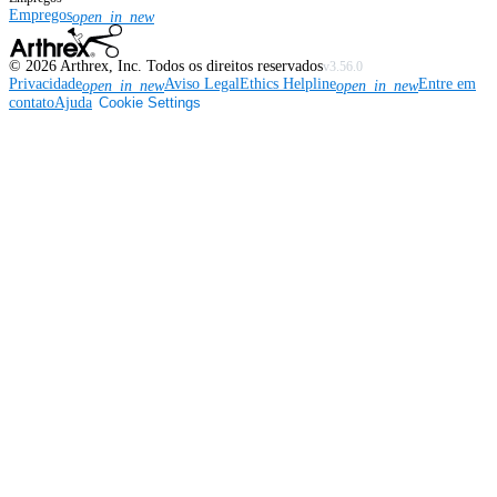
Empregos
open_in_new
©
2026
Arthrex, Inc. Todos os direitos reservados
v3.56.0
Privacidade
Aviso Legal
Ethics Helpline
Entre em
open_in_new
open_in_new
contato
Ajuda
Cookie Settings