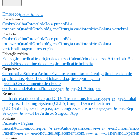
Empregos
open_in_new
Procedimento
Ombro
Joelho
Cotovelo
Mão e punho
Pé e
tornozelo
Quadril
Ortobiológicos
Cirurgia cardiotorácica
Coluna vertebral
Producto
Ombro
Joelho
Cotovelo
Mão e punho
Pé e
tornozelo
Quadril
Ortobiológicos
Cirurgia cardiotorácica
Coluna
vertebral
Imagem e ressecção
Educação médica
Educação médica
Descrição dos cursos
Calendário dos cursos
ArthroLab™ -
Locais
Nossa equipe de educação médica
OrthoPedia
Corporativo
Corporativo
Sobre a Arthrex
Eventos comunitários
Divulgação da cadeia de
suprimentos global
Locais
Bolsas e doações
Segurança do
produto
Gerenciamento de risco e
conformidade
Patentes
Notícias
SBA Support
open_in_new
Recursos
Linha direta de codificação
eDFUs (Instructions for Use)
Global
open_in_new
Enterprise Labeling System (GELS)
Unique Device Identifier
(UDI)
Solicitações de exposições, congressos e workshops
Rep
open_in_new
Site
The Arthrex Surgeon App
open_in_new
Paciente
Paciente - Página
inicial
ACLTear.com
AnkleSprain.com
BunionPain.
open_in_new
open_in_new
Patient
ShoulderReplacement.com
TheNanoExperie
open_in_new
open_in_new
Empregos