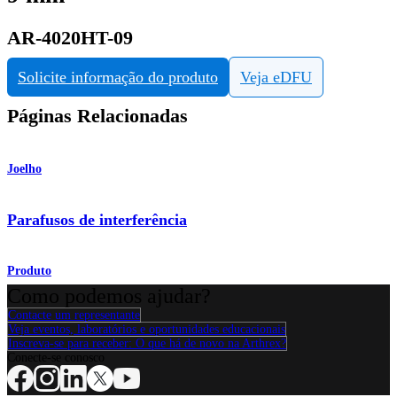
AR-4020HT-09
Solicite informação do produto
Veja eDFU
Páginas Relacionadas
Joelho
Parafusos de interferência
Produto
Como podemos ajudar?
Contacte um representante
Veja eventos, laboratórios e oportunidades educacionais
Inscreva-se para receber: O que há de novo na Arthrex?
Conecte-se conosco