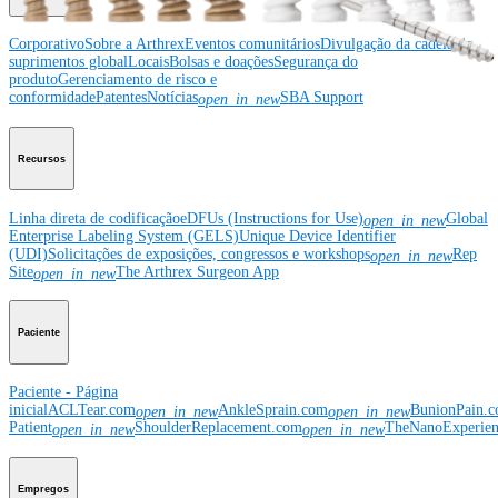
Corporativo
Sobre a Arthrex
Eventos comunitários
Divulgação da cadeia de
suprimentos global
Locais
Bolsas e doações
Segurança do
produto
Gerenciamento de risco e
conformidade
Patentes
Notícias
SBA Support
open_in_new
Recursos
Linha direta de codificação
eDFUs (Instructions for Use)
Global
open_in_new
Enterprise Labeling System (GELS)
Unique Device Identifier
(UDI)
Solicitações de exposições, congressos e workshops
Rep
open_in_new
Site
The Arthrex Surgeon App
open_in_new
Paciente
Paciente - Página
inicial
ACLTear.com
AnkleSprain.com
BunionPain.
open_in_new
open_in_new
Patient
ShoulderReplacement.com
TheNanoExperie
open_in_new
open_in_new
Empregos