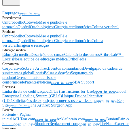
Empregos
open_in_new
Procedimento
Ombro
Joelho
Cotovelo
Mão e punho
Pé e
tornozelo
Quadril
Ortobiológicos
Cirurgia cardiotorácica
Coluna vertebral
Producto
Ombro
Joelho
Cotovelo
Mão e punho
Pé e
tornozelo
Quadril
Ortobiológicos
Cirurgia cardiotorácica
Coluna
vertebral
Imagem e ressecção
Educação médica
Educação médica
Descrição dos cursos
Calendário dos cursos
ArthroLab™ -
Locais
Nossa equipe de educação médica
OrthoPedia
Corporativo
Corporativo
Sobre a Arthrex
Eventos comunitários
Divulgação da cadeia de
suprimentos global
Locais
Bolsas e doações
Segurança do
produto
Gerenciamento de risco e
conformidade
Patentes
Notícias
SBA Support
open_in_new
Recursos
Linha direta de codificação
eDFUs (Instructions for Use)
Global
open_in_new
Enterprise Labeling System (GELS)
Unique Device Identifier
(UDI)
Solicitações de exposições, congressos e workshops
Rep
open_in_new
Site
The Arthrex Surgeon App
open_in_new
Paciente
Paciente - Página
inicial
ACLTear.com
AnkleSprain.com
BunionPain.
open_in_new
open_in_new
Patient
ShoulderReplacement.com
TheNanoExperie
open_in_new
open_in_new
Empregos