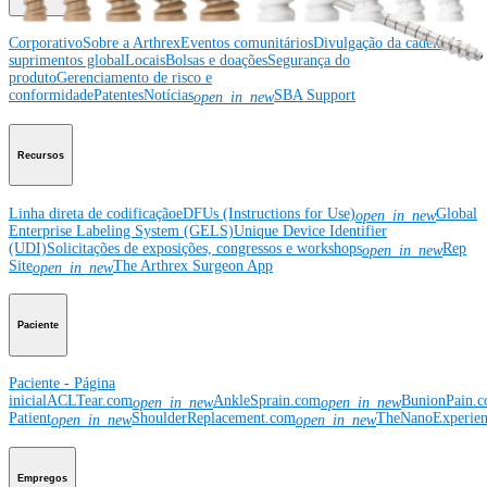
Corporativo
Sobre a Arthrex
Eventos comunitários
Divulgação da cadeia de
suprimentos global
Locais
Bolsas e doações
Segurança do
produto
Gerenciamento de risco e
conformidade
Patentes
Notícias
SBA Support
open_in_new
Recursos
Linha direta de codificação
eDFUs (Instructions for Use)
Global
open_in_new
Enterprise Labeling System (GELS)
Unique Device Identifier
(UDI)
Solicitações de exposições, congressos e workshops
Rep
open_in_new
Site
The Arthrex Surgeon App
open_in_new
Paciente
Paciente - Página
inicial
ACLTear.com
AnkleSprain.com
BunionPain.
open_in_new
open_in_new
Patient
ShoulderReplacement.com
TheNanoExperie
open_in_new
open_in_new
Empregos