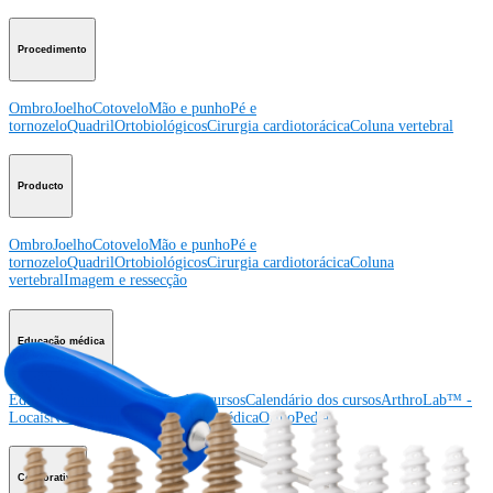
Procedimento
Ombro
Joelho
Cotovelo
Mão e punho
Pé e
tornozelo
Quadril
Ortobiológicos
Cirurgia cardiotorácica
Coluna vertebral
Producto
Ombro
Joelho
Cotovelo
Mão e punho
Pé e
tornozelo
Quadril
Ortobiológicos
Cirurgia cardiotorácica
Coluna
vertebral
Imagem e ressecção
Educação médica
Educação médica
Descrição dos cursos
Calendário dos cursos
ArthroLab™ -
Locais
Nossa equipe de educação médica
OrthoPedia
Corporativo