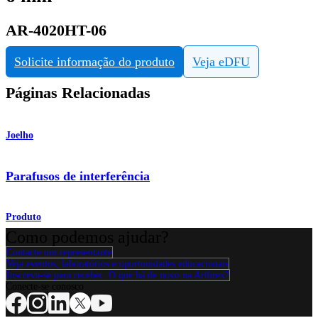
AR-4020HT-06
Solicite informação do produto
Veja eDFU
Páginas Relacionadas
Joelho
Parafusos de interferência
Produto
Como podemos ajudar?
Contacte um representante
Veja eventos, laboratórios e oportunidades educacionais
Inscreva-se para receber: O que há de novo na Arthrex?
Conecte-se conosco