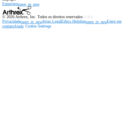
Empregos
open_in_new
©
2026
Arthrex, Inc. Todos os direitos reservados
v3.56.0
Privacidade
Aviso Legal
Ethics Helpline
Entre em
open_in_new
open_in_new
contato
Ajuda
Cookie Settings