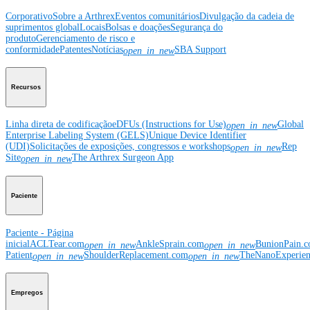
Corporativo
Sobre a Arthrex
Eventos comunitários
Divulgação da cadeia de
suprimentos global
Locais
Bolsas e doações
Segurança do
produto
Gerenciamento de risco e
conformidade
Patentes
Notícias
SBA Support
open_in_new
Recursos
Linha direta de codificação
eDFUs (Instructions for Use)
Global
open_in_new
Enterprise Labeling System (GELS)
Unique Device Identifier
(UDI)
Solicitações de exposições, congressos e workshops
Rep
open_in_new
Site
The Arthrex Surgeon App
open_in_new
Paciente
Paciente - Página
inicial
ACLTear.com
AnkleSprain.com
BunionPain.
open_in_new
open_in_new
Patient
ShoulderReplacement.com
TheNanoExperie
open_in_new
open_in_new
Empregos