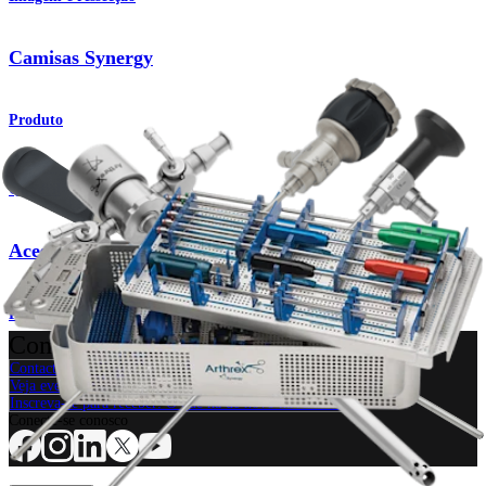
Camisas Synergy
Produto
Quadril
Acesso à articulação
Procedimento
Como podemos ajudar?
Contacte um representante
Veja eventos, laboratórios e oportunidades educacionais
Inscreva-se para receber: O que há de novo na Arthrex?
Conecte-se conosco