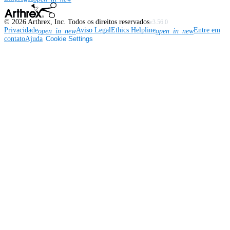
©
2026
Arthrex, Inc. Todos os direitos reservados
v3.56.0
Privacidade
Aviso Legal
Ethics Helpline
Entre em
open_in_new
open_in_new
contato
Ajuda
Cookie Settings