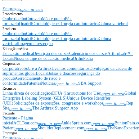
Empregos
open_in_new
Procedimento
Ombro
Joelho
Cotovelo
Mão e punho
Pé e
tornozelo
Quadril
Ortobiológicos
Cirurgia cardiotorácica
Coluna vertebral
Producto
Ombro
Joelho
Cotovelo
Mão e punho
Pé e
tornozelo
Quadril
Ortobiológicos
Cirurgia cardiotorácica
Coluna
vertebral
Imagem e ressecção
Educação médica
Educação médica
Descrição dos cursos
Calendário dos cursos
ArthroLab™ -
Locais
Nossa equipe de educação médica
OrthoPedia
Corporativo
Corporativo
Sobre a Arthrex
Eventos comunitários
Divulgação da cadeia de
suprimentos global
Locais
Bolsas e doações
Segurança do
produto
Gerenciamento de risco e
conformidade
Patentes
Notícias
SBA Support
open_in_new
Recursos
Linha direta de codificação
eDFUs (Instructions for Use)
Global
open_in_new
Enterprise Labeling System (GELS)
Unique Device Identifier
(UDI)
Solicitações de exposições, congressos e workshops
Rep
open_in_new
Site
The Arthrex Surgeon App
open_in_new
Paciente
Paciente - Página
inicial
ACLTear.com
AnkleSprain.com
BunionPain.
open_in_new
open_in_new
Patient
ShoulderReplacement.com
TheNanoExperie
open_in_new
open_in_new
Empregos
Empregos
open_in_new