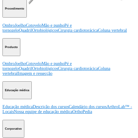
Procedimento
Ombro
Joelho
Cotovelo
Mão e punho
Pé e
tornozelo
Quadril
Ortobiológicos
Cirurgia cardiotorácica
Coluna vertebral
Producto
Ombro
Joelho
Cotovelo
Mão e punho
Pé e
tornozelo
Quadril
Ortobiológicos
Cirurgia cardiotorácica
Coluna
vertebral
Imagem e ressecção
Educação médica
Educação médica
Descrição dos cursos
Calendário dos cursos
ArthroLab™ -
Locais
Nossa equipe de educação médica
OrthoPedia
Corporativo