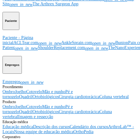
Site
The Arthrex Surgeon App
open_in_new
Paciente
Paciente - Página
inicial
ACLTear.com
AnkleSprain.com
BunionPain.
open_in_new
open_in_new
Patient
ShoulderReplacement.com
TheNanoExperie
open_in_new
open_in_new
Empregos
Empregos
open_in_new
Procedimento
Ombro
Joelho
Cotovelo
Mão e punho
Pé e
tornozelo
Quadril
Ortobiológicos
Cirurgia cardiotorácica
Coluna vertebral
Producto
Ombro
Joelho
Cotovelo
Mão e punho
Pé e
tornozelo
Quadril
Ortobiológicos
Cirurgia cardiotorácica
Coluna
vertebral
Imagem e ressecção
Educação médica
Educação médica
Descrição dos cursos
Calendário dos cursos
ArthroLab™ -
Locais
Nossa equipe de educação médica
OrthoPedia
Corporativo