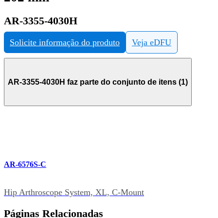
AR-3355-4030H
Solicite informação do produto
Veja eDFU
AR-3355-4030H faz parte do conjunto de itens (1)
AR-6576S-C
Hip Arthroscope System, XL, C-Mount
Páginas Relacionadas