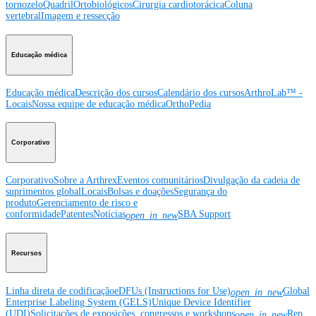
tornozelo
Quadril
Ortobiológicos
Cirurgia cardiotorácica
Coluna
vertebral
Imagem e ressecção
Educação médica
Educação médica
Descrição dos cursos
Calendário dos cursos
ArthroLab™ -
Locais
Nossa equipe de educação médica
OrthoPedia
Corporativo
Corporativo
Sobre a Arthrex
Eventos comunitários
Divulgação da cadeia de
suprimentos global
Locais
Bolsas e doações
Segurança do
produto
Gerenciamento de risco e
conformidade
Patentes
Notícias
SBA Support
open_in_new
Recursos
Linha direta de codificação
eDFUs (Instructions for Use)
Global
open_in_new
Enterprise Labeling System (GELS)
Unique Device Identifier
(UDI)
Solicitações de exposições, congressos e workshops
Rep
open_in_new