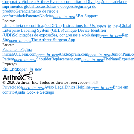
Corporativo
Sobre a Arthrex
Eventos comunitários
Divulgação da cadeia de
suprimentos global
Locais
Bolsas e doações
Segurança do
produto
Gerenciamento de risco e
conformidade
Patentes
Notícias
SBA Support
open_in_new
Recursos
Linha direta de codificação
eDFUs (Instructions for Use)
Global
open_in_new
Enterprise Labeling System (GELS)
Unique Device Identifier
(UDI)
Solicitações de exposições, congressos e workshops
Rep
open_in_new
Site
The Arthrex Surgeon App
open_in_new
Paciente
Paciente - Página
inicial
ACLTear.com
AnkleSprain.com
BunionPain.
open_in_new
open_in_new
Patient
ShoulderReplacement.com
TheNanoExperie
open_in_new
open_in_new
Empregos
Empregos
open_in_new
©
2026
Arthrex, Inc. Todos os direitos reservados
v3.56.0
Privacidade
Aviso Legal
Ethics Helpline
Entre em
open_in_new
open_in_new
contato
Ajuda
Cookie Settings