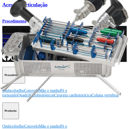
Acesso à articulação
Procedimento
Como podemos ajudar?
Contacte um representante
Veja eventos, laboratórios e oportunidades educacionais
Inscreva-se para receber: O que há de novo na Arthrex?
Conecte-se conosco
Procedimento
Ombro
Joelho
Cotovelo
Mão e punho
Pé e
tornozelo
Quadril
Ortobiológicos
Cirurgia cardiotorácica
Coluna vertebral
Producto
Ombro
Joelho
Cotovelo
Mão e punho
Pé e