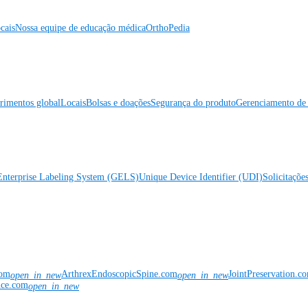
cais
Nossa equipe de educação médica
OrthoPedia
rimentos global
Locais
Bolsas e doações
Segurança do produto
Gerenciamento de 
Enterprise Labeling System (GELS)
Unique Device Identifier (UDI)
Solicitaçõe
com
ArthrexEndoscopicSpine.com
JointPreservation.c
open_in_new
open_in_new
nce.com
open_in_new