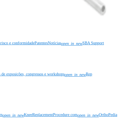
risco e conformidade
Patentes
Notícias
SBA Support
open_in_new
s de exposições, congressos e workshops
Rep
open_in_new
om
KneeReplacementProcedure.com
OrthoPedia
open_in_new
open_in_new