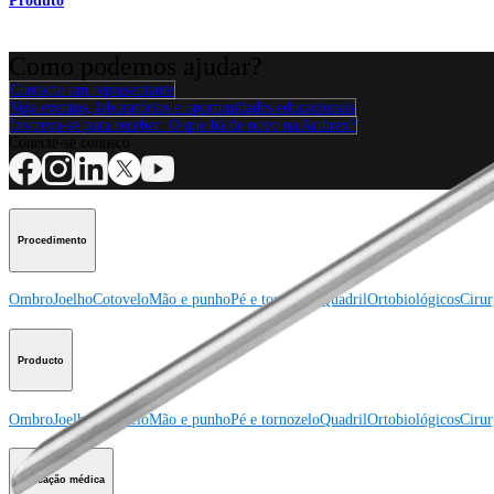
Produto
Como podemos ajudar?
Contacte um representante
Veja eventos, laboratórios e oportunidades educacionais
Inscreva-se para receber: O que há de novo na Arthrex?
Conecte-se conosco
Procedimento
Ombro
Joelho
Cotovelo
Mão e punho
Pé e tornozelo
Quadril
Ortobiológicos
Cirur
Producto
Ombro
Joelho
Cotovelo
Mão e punho
Pé e tornozelo
Quadril
Ortobiológicos
Cirur
Educação médica