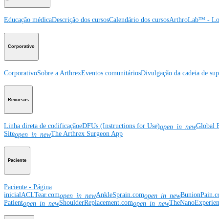
Educação médica
Descrição dos cursos
Calendário dos cursos
ArthroLab™ - Lo
Corporativo
Corporativo
Sobre a Arthrex
Eventos comunitários
Divulgação da cadeia de sup
Recursos
Linha direta de codificação
eDFUs (Instructions for Use)
Global 
open_in_new
Site
The Arthrex Surgeon App
open_in_new
Paciente
Paciente - Página
inicial
ACLTear.com
AnkleSprain.com
BunionPain.
open_in_new
open_in_new
Patient
ShoulderReplacement.com
TheNanoExperie
open_in_new
open_in_new