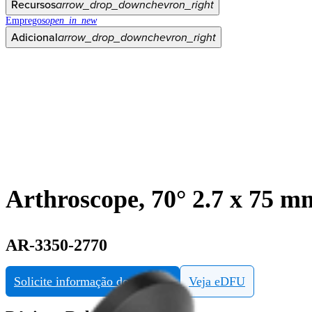
Recursos
arrow_drop_down
chevron_right
Empregos
open_in_new
Adicional
arrow_drop_down
chevron_right
Arthroscope, 70° 2.7 x 75 m
AR-3350-2770
Solicite informação do produto
Veja eDFU