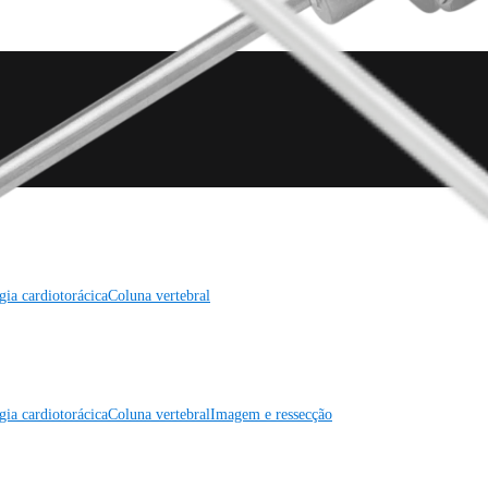
gia cardiotorácica
Coluna vertebral
gia cardiotorácica
Coluna vertebral
Imagem e ressecção