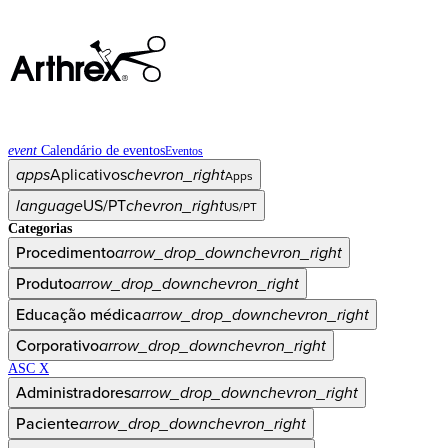
event
Calendário de eventos
Eventos
apps
Aplicativos
chevron_right
Apps
language
US/PT
chevron_right
US/PT
Categorias
Procedimento
arrow_drop_down
chevron_right
Produto
arrow_drop_down
chevron_right
Educação médica
arrow_drop_down
chevron_right
Corporativo
arrow_drop_down
chevron_right
ASC X
Administradores
arrow_drop_down
chevron_right
Paciente
arrow_drop_down
chevron_right