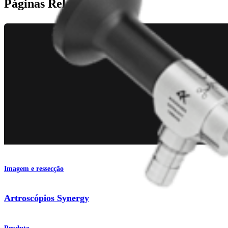
Páginas Relacionadas
Imagem e ressecção
Artroscópios Synergy