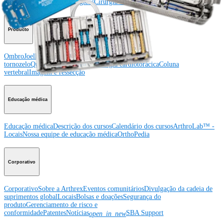
tornozelo
Quadril
Ortobiológicos
Cirurgia cardiotorácica
Coluna vertebral
Producto
Ombro
Joelho
Cotovelo
Mão e punho
Pé e
tornozelo
Quadril
Ortobiológicos
Cirurgia cardiotorácica
Coluna
vertebral
Imagem e ressecção
Educação médica
Educação médica
Descrição dos cursos
Calendário dos cursos
ArthroLab™ -
Locais
Nossa equipe de educação médica
OrthoPedia
Corporativo
Corporativo
Sobre a Arthrex
Eventos comunitários
Divulgação da cadeia de
suprimentos global
Locais
Bolsas e doações
Segurança do
produto
Gerenciamento de risco e
conformidade
Patentes
Notícias
SBA Support
open_in_new