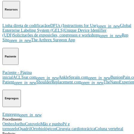
Recursos
Linha direta de codificação
eDFUs (Instructions for Use)
Global
open_in_new
Enterprise Labeling System (GELS)
Unique Device Identifier
(UDI)
Solicitações de exposições, congressos e workshops
Rep
open_in_new
Site
The Arthrex Surgeon App
open_in_new
Paciente
Paciente - Página
inicial
ACLTear.com
AnkleSprain.com
BunionPain.
open_in_new
open_in_new
Patient
ShoulderReplacement.com
TheNanoExperie
open_in_new
open_in_new
Empregos
Empregos
open_in_new
Procedimento
Ombro
Joelho
Cotovelo
Mão e punho
Pé e
tornozelo
Quadril
Ortobiológicos
Cirurgia cardiotorácica
Coluna vertebral
Producto