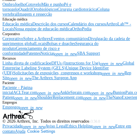
Ombro
Joelho
Cotovelo
Mão e punho
Pé e
tornozelo
Quadril
Ortobiológicos
Cirurgia cardiotorácica
Coluna
vertebral
Imagem e ressecção
Educação médica
Educação médica
Descrição dos cursos
Calendário dos cursos
ArthroLab™ -
Locais
Nossa equipe de educação médica
OrthoPedia
Corporativo
Corporativo
Sobre a Arthrex
Eventos comunitários
Divulgação da cadeia de
suprimentos global
Locais
Bolsas e doações
Segurança do
produto
Gerenciamento de risco e
conformidade
Patentes
Notícias
SBA Support
open_in_new
Recursos
Linha direta de codificação
eDFUs (Instructions for Use)
Global
open_in_new
Enterprise Labeling System (GELS)
Unique Device Identifier
(UDI)
Solicitações de exposições, congressos e workshops
Rep
open_in_new
Site
The Arthrex Surgeon App
open_in_new
Paciente
Paciente - Página
inicial
ACLTear.com
AnkleSprain.com
BunionPain.
open_in_new
open_in_new
Patient
ShoulderReplacement.com
TheNanoExperie
open_in_new
open_in_new
Empregos
Empregos
open_in_new
©
2026
Arthrex, Inc. Todos os direitos reservados
v3.56.0
Privacidade
Aviso Legal
Ethics Helpline
Entre em
open_in_new
open_in_new
contato
Ajuda
Cookie Settings