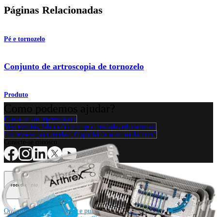
Páginas Relacionadas
Pé e tornozelo
Conjunto de artroscopia de tornozelo
Produto
Como podemos ajudar?
Contacte um representante
Veja eventos, laboratórios e oportunidades educacionais
Inscreva-se para receber: O que há de novo na Arthrex?
Conecte-se conosco
Procedimento
Ombro
Joelho
Cotovelo
Mão e punho
Pé e