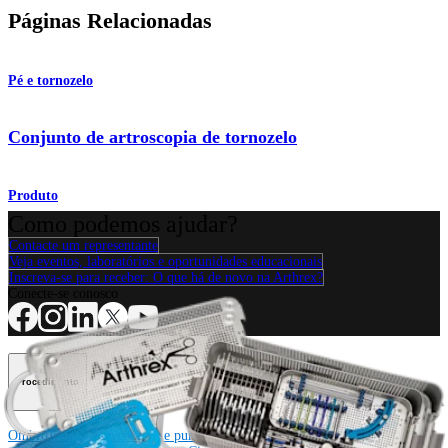
Páginas Relacionadas
Pé e tornozelo
Conjunto de artroscopia de tornozelo
Produto
Como podemos ajudar?
Contacte um representante
Veja eventos, laboratórios e oportunidades educacionais
Inscreva-se para receber: O que há de novo na Arthrex?
Conecte-se conosco
Procedimento
Ombro
Joelho
Cotovelo
Mão e punho
Pé e