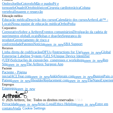
Ombro
Joelho
Cotovelo
Mão e punho
Pé e
tornozelo
Quadril
Ortobiológicos
Cirurgia cardiotorácica
Coluna
vertebral
Imagem e ressecção
Educação médica
Educação médica
Descrição dos cursos
Calendário dos cursos
ArthroLab™ -
Locais
Nossa equipe de educação médica
OrthoPedia
Corporativo
Corporativo
Sobre a Arthrex
Eventos comunitários
Divulgação da cadeia de
suprimentos global
Locais
Bolsas e doações
Segurança do
produto
Gerenciamento de risco e
conformidade
Patentes
Notícias
SBA Support
open_in_new
Recursos
Linha direta de codificação
eDFUs (Instructions for Use)
Global
open_in_new
Enterprise Labeling System (GELS)
Unique Device Identifier
(UDI)
Solicitações de exposições, congressos e workshops
Rep
open_in_new
Site
The Arthrex Surgeon App
open_in_new
Paciente
Paciente - Página
inicial
ACLTear.com
AnkleSprain.com
BunionPain.
open_in_new
open_in_new
Patient
ShoulderReplacement.com
TheNanoExperie
open_in_new
open_in_new
Empregos
Empregos
open_in_new
©
2026
Arthrex, Inc. Todos os direitos reservados
v3.56.0
Privacidade
Aviso Legal
Ethics Helpline
Entre em
open_in_new
open_in_new
contato
Ajuda
Cookie Settings