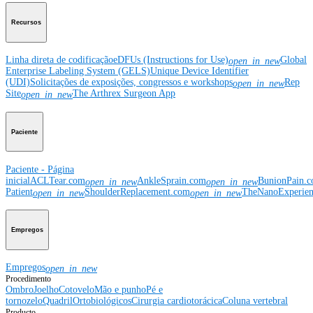
Recursos
Linha direta de codificação
eDFUs (Instructions for Use)
Global
open_in_new
Enterprise Labeling System (GELS)
Unique Device Identifier
(UDI)
Solicitações de exposições, congressos e workshops
Rep
open_in_new
Site
The Arthrex Surgeon App
open_in_new
Paciente
Paciente - Página
inicial
ACLTear.com
AnkleSprain.com
BunionPain.
open_in_new
open_in_new
Patient
ShoulderReplacement.com
TheNanoExperie
open_in_new
open_in_new
Empregos
Empregos
open_in_new
Procedimento
Ombro
Joelho
Cotovelo
Mão e punho
Pé e
tornozelo
Quadril
Ortobiológicos
Cirurgia cardiotorácica
Coluna vertebral
Producto