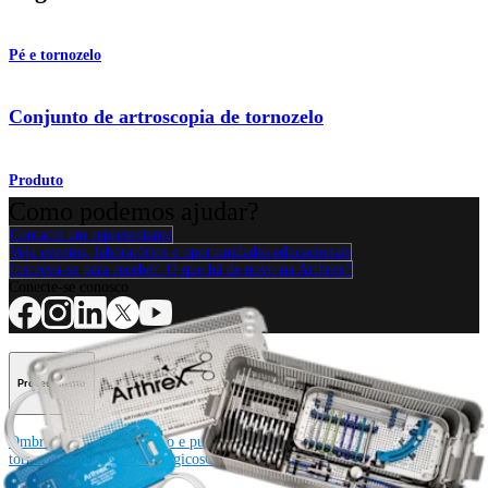
Pé e tornozelo
Conjunto de artroscopia de tornozelo
Produto
Como podemos ajudar?
Contacte um representante
Veja eventos, laboratórios e oportunidades educacionais
Inscreva-se para receber: O que há de novo na Arthrex?
Conecte-se conosco
Procedimento
Ombro
Joelho
Cotovelo
Mão e punho
Pé e
tornozelo
Quadril
Ortobiológicos
Cirurgia cardiotorácica
Coluna vertebral