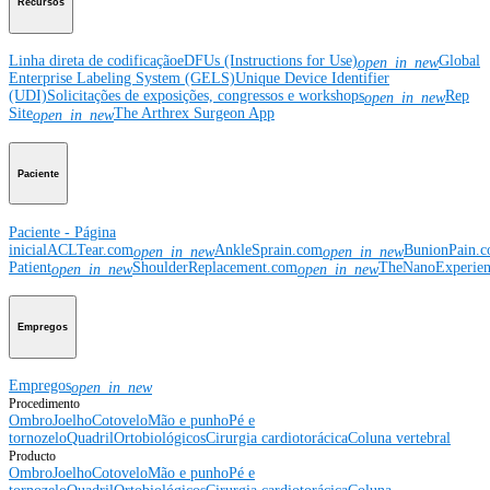
Recursos
Linha direta de codificação
eDFUs (Instructions for Use)
Global
open_in_new
Enterprise Labeling System (GELS)
Unique Device Identifier
(UDI)
Solicitações de exposições, congressos e workshops
Rep
open_in_new
Site
The Arthrex Surgeon App
open_in_new
Paciente
Paciente - Página
inicial
ACLTear.com
AnkleSprain.com
BunionPain.
open_in_new
open_in_new
Patient
ShoulderReplacement.com
TheNanoExperie
open_in_new
open_in_new
Empregos
Empregos
open_in_new
Procedimento
Ombro
Joelho
Cotovelo
Mão e punho
Pé e
tornozelo
Quadril
Ortobiológicos
Cirurgia cardiotorácica
Coluna vertebral
Producto
Ombro
Joelho
Cotovelo
Mão e punho
Pé e