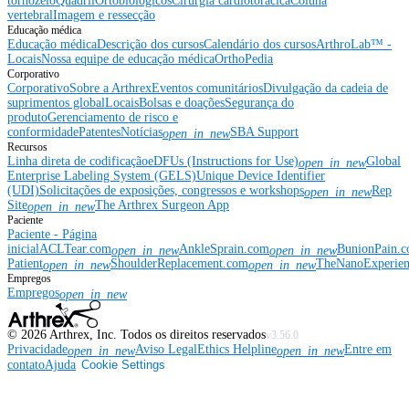
tornozelo
Quadril
Ortobiológicos
Cirurgia cardiotorácica
Coluna
vertebral
Imagem e ressecção
Educação médica
Educação médica
Descrição dos cursos
Calendário dos cursos
ArthroLab™ -
Locais
Nossa equipe de educação médica
OrthoPedia
Corporativo
Corporativo
Sobre a Arthrex
Eventos comunitários
Divulgação da cadeia de
suprimentos global
Locais
Bolsas e doações
Segurança do
produto
Gerenciamento de risco e
conformidade
Patentes
Notícias
SBA Support
open_in_new
Recursos
Linha direta de codificação
eDFUs (Instructions for Use)
Global
open_in_new
Enterprise Labeling System (GELS)
Unique Device Identifier
(UDI)
Solicitações de exposições, congressos e workshops
Rep
open_in_new
Site
The Arthrex Surgeon App
open_in_new
Paciente
Paciente - Página
inicial
ACLTear.com
AnkleSprain.com
BunionPain.
open_in_new
open_in_new
Patient
ShoulderReplacement.com
TheNanoExperie
open_in_new
open_in_new
Empregos
Empregos
open_in_new
©
2026
Arthrex, Inc. Todos os direitos reservados
v3.56.0
Privacidade
Aviso Legal
Ethics Helpline
Entre em
open_in_new
open_in_new
contato
Ajuda
Cookie Settings