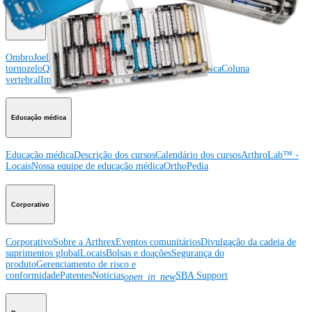
Producto
Ombro
Joelho
Cotovelo
Mão e punho
Pé e
tornozelo
Quadril
Ortobiológicos
Cirurgia cardiotorácica
Coluna
vertebral
Imagem e ressecção
Educação médica
Educação médica
Descrição dos cursos
Calendário dos cursos
ArthroLab™ -
Locais
Nossa equipe de educação médica
OrthoPedia
Corporativo
Corporativo
Sobre a Arthrex
Eventos comunitários
Divulgação da cadeia de
suprimentos global
Locais
Bolsas e doações
Segurança do
produto
Gerenciamento de risco e
conformidade
Patentes
Notícias
SBA Support
open_in_new