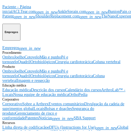
Paciente - Página
inicial
ACLTear.com
AnkleSprain.com
BunionPain.
open_in_new
open_in_new
Patient
ShoulderReplacement.com
TheNanoExperie
open_in_new
open_in_new
Empregos
Empregos
open_in_new
Procedimento
Ombro
Joelho
Cotovelo
Mão e punho
Pé e
tornozelo
Quadril
Ortobiológicos
Cirurgia cardiotorácica
Coluna vertebral
Producto
Ombro
Joelho
Cotovelo
Mão e punho
Pé e
tornozelo
Quadril
Ortobiológicos
Cirurgia cardiotorácica
Coluna
vertebral
Imagem e ressecção
Educação médica
Educação médica
Descrição dos cursos
Calendário dos cursos
ArthroLab™ -
Locais
Nossa equipe de educação médica
OrthoPedia
Corporativo
Corporativo
Sobre a Arthrex
Eventos comunitários
Divulgação da cadeia de
suprimentos global
Locais
Bolsas e doações
Segurança do
produto
Gerenciamento de risco e
conformidade
Patentes
Notícias
SBA Support
open_in_new
Recursos
Linha direta de codificação
eDFUs (Instructions for Use)
Global
open_in_new