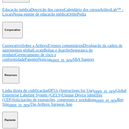
Educação médica
Descrição dos cursos
Calendário dos cursos
ArthroLab™ -
Locais
Nossa equipe de educação médica
OrthoPedia
Corporativo
Corporativo
Sobre a Arthrex
Eventos comunitários
Divulgação da cadeia de
suprimentos global
Locais
Bolsas e doações
Segurança do
produto
Gerenciamento de risco e
conformidade
Patentes
Notícias
SBA Support
open_in_new
Recursos
Linha direta de codificação
eDFUs (Instructions for Use)
Global
open_in_new
Enterprise Labeling System (GELS)
Unique Device Identifier
(UDI)
Solicitações de exposições, congressos e workshops
Rep
open_in_new
Site
The Arthrex Surgeon App
open_in_new
Paciente