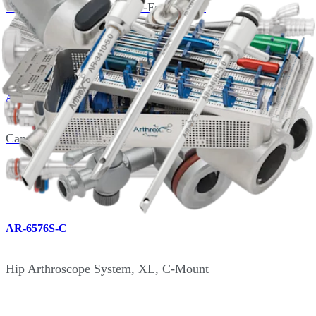
Cannula Set, 6.5 mm, Non-Fenestrated
AR-3425-6.5S
Cannula Set, 6.5 mm, Fenestrated
AR-6576S-C
Hip Arthroscope System, XL, C-Mount