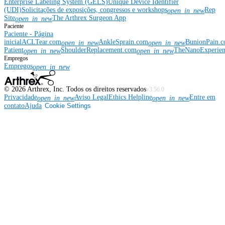
Enterprise Labeling System (GELS)
Unique Device Identifier
(UDI)
Solicitações de exposições, congressos e workshops
Rep
open_in_new
Site
The Arthrex Surgeon App
open_in_new
Paciente
Paciente - Página
inicial
ACLTear.com
AnkleSprain.com
BunionPain.
open_in_new
open_in_new
Patient
ShoulderReplacement.com
TheNanoExperie
open_in_new
open_in_new
Empregos
Empregos
open_in_new
©
2026
Arthrex, Inc. Todos os direitos reservados
v3.56.0
Privacidade
Aviso Legal
Ethics Helpline
Entre em
open_in_new
open_in_new
contato
Ajuda
Cookie Settings