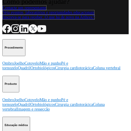
Como podemos ajudar?
Contacte um representante
Veja eventos, laboratórios e oportunidades educacionais
Inscreva-se para receber: O que há de novo na Arthrex?
Conecte-se conosco
Procedimento
Ombro
Joelho
Cotovelo
Mão e punho
Pé e
tornozelo
Quadril
Ortobiológicos
Cirurgia cardiotorácica
Coluna vertebral
Producto
Ombro
Joelho
Cotovelo
Mão e punho
Pé e
tornozelo
Quadril
Ortobiológicos
Cirurgia cardiotorácica
Coluna
vertebral
Imagem e ressecção
Educação médica