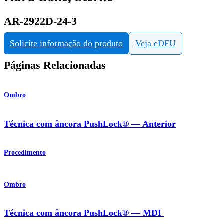
AR-2922D-24-3
Solicite informação do produto
Veja eDFU
Páginas Relacionadas
Ombro
Técnica com âncora PushLock® — Anterior
Procedimento
Ombro
Técnica com âncora PushLock® — MDI