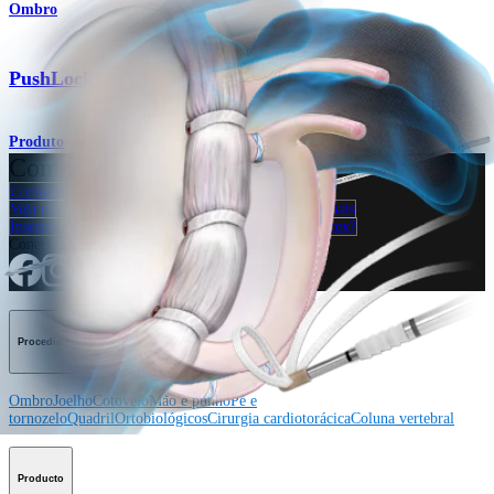
Ombro
®
PushLock
Produto
Como podemos ajudar?
Contacte um representante
Veja eventos, laboratórios e oportunidades educacionais
Inscreva-se para receber: O que há de novo na Arthrex?
Conecte-se conosco
Procedimento
Ombro
Joelho
Cotovelo
Mão e punho
Pé e
tornozelo
Quadril
Ortobiológicos
Cirurgia cardiotorácica
Coluna vertebral
Producto