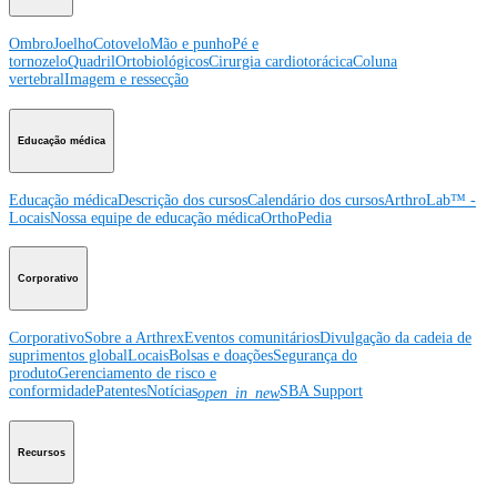
Ombro
Joelho
Cotovelo
Mão e punho
Pé e
tornozelo
Quadril
Ortobiológicos
Cirurgia cardiotorácica
Coluna
vertebral
Imagem e ressecção
Educação médica
Educação médica
Descrição dos cursos
Calendário dos cursos
ArthroLab™ -
Locais
Nossa equipe de educação médica
OrthoPedia
Corporativo
Corporativo
Sobre a Arthrex
Eventos comunitários
Divulgação da cadeia de
suprimentos global
Locais
Bolsas e doações
Segurança do
produto
Gerenciamento de risco e
conformidade
Patentes
Notícias
SBA Support
open_in_new
Recursos