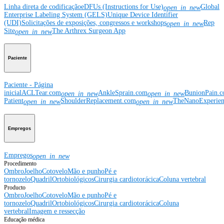
Linha direta de codificação
eDFUs (Instructions for Use)
Global
open_in_new
Enterprise Labeling System (GELS)
Unique Device Identifier
(UDI)
Solicitações de exposições, congressos e workshops
Rep
open_in_new
Site
The Arthrex Surgeon App
open_in_new
Paciente
Paciente - Página
inicial
ACLTear.com
AnkleSprain.com
BunionPain.
open_in_new
open_in_new
Patient
ShoulderReplacement.com
TheNanoExperie
open_in_new
open_in_new
Empregos
Empregos
open_in_new
Procedimento
Ombro
Joelho
Cotovelo
Mão e punho
Pé e
tornozelo
Quadril
Ortobiológicos
Cirurgia cardiotorácica
Coluna vertebral
Producto
Ombro
Joelho
Cotovelo
Mão e punho
Pé e
tornozelo
Quadril
Ortobiológicos
Cirurgia cardiotorácica
Coluna
vertebral
Imagem e ressecção
Educação médica