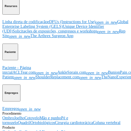
Recursos
Linha direta de codificação
eDFUs (Instructions for Use)
Global
open_in_new
Enterprise Labeling System (GELS)
Unique Device Identifier
(UDI)
Solicitações de exposições, congressos e workshops
Rep
open_in_new
Site
The Arthrex Surgeon App
open_in_new
Paciente
Paciente - Página
inicial
ACLTear.com
AnkleSprain.com
BunionPain.
open_in_new
open_in_new
Patient
ShoulderReplacement.com
TheNanoExperie
open_in_new
open_in_new
Empregos
Empregos
open_in_new
Procedimento
Ombro
Joelho
Cotovelo
Mão e punho
Pé e
tornozelo
Quadril
Ortobiológicos
Cirurgia cardiotorácica
Coluna vertebral
Producto