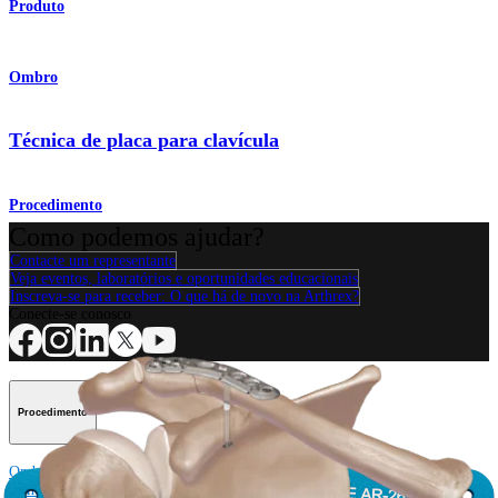
Produto
Ombro
Técnica de placa para clavícula
Procedimento
Como podemos ajudar?
Contacte um representante
Veja eventos, laboratórios e oportunidades educacionais
Inscreva-se para receber: O que há de novo na Arthrex?
Conecte-se conosco
Procedimento
Ombro
Joelho
Cotovelo
Mão e punho
Pé e
tornozelo
Quadril
Ortobiológicos
Cirurgia cardiotorácica
Coluna vertebral