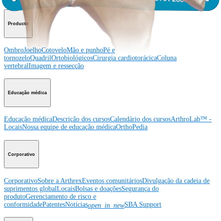
Producto
Ombro
Joelho
Cotovelo
Mão e punho
Pé e
tornozelo
Quadril
Ortobiológicos
Cirurgia cardiotorácica
Coluna
vertebral
Imagem e ressecção
Educação médica
Educação médica
Descrição dos cursos
Calendário dos cursos
ArthroLab™ -
Locais
Nossa equipe de educação médica
OrthoPedia
Corporativo
Corporativo
Sobre a Arthrex
Eventos comunitários
Divulgação da cadeia de
suprimentos global
Locais
Bolsas e doações
Segurança do
produto
Gerenciamento de risco e
conformidade
Patentes
Notícias
SBA Support
open_in_new