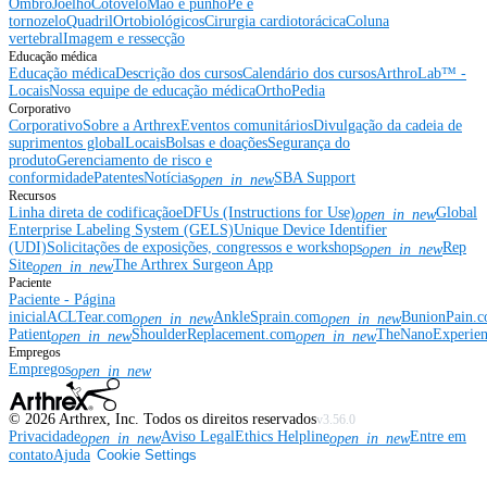
Ombro
Joelho
Cotovelo
Mão e punho
Pé e
tornozelo
Quadril
Ortobiológicos
Cirurgia cardiotorácica
Coluna
vertebral
Imagem e ressecção
Educação médica
Educação médica
Descrição dos cursos
Calendário dos cursos
ArthroLab™ -
Locais
Nossa equipe de educação médica
OrthoPedia
Corporativo
Corporativo
Sobre a Arthrex
Eventos comunitários
Divulgação da cadeia de
suprimentos global
Locais
Bolsas e doações
Segurança do
produto
Gerenciamento de risco e
conformidade
Patentes
Notícias
SBA Support
open_in_new
Recursos
Linha direta de codificação
eDFUs (Instructions for Use)
Global
open_in_new
Enterprise Labeling System (GELS)
Unique Device Identifier
(UDI)
Solicitações de exposições, congressos e workshops
Rep
open_in_new
Site
The Arthrex Surgeon App
open_in_new
Paciente
Paciente - Página
inicial
ACLTear.com
AnkleSprain.com
BunionPain.
open_in_new
open_in_new
Patient
ShoulderReplacement.com
TheNanoExperie
open_in_new
open_in_new
Empregos
Empregos
open_in_new
©
2026
Arthrex, Inc. Todos os direitos reservados
v3.56.0
Privacidade
Aviso Legal
Ethics Helpline
Entre em
open_in_new
open_in_new
contato
Ajuda
Cookie Settings