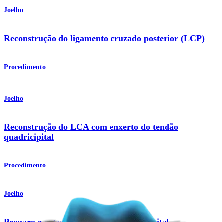
Joelho
Reconstrução do ligamento cruzado posterior (LCP)
Procedimento
Joelho
Reconstrução do LCA com enxerto do tendão
quadricipital
Procedimento
Joelho
Preparo e extração do tendão quadricipital