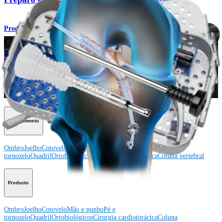
Produto
Como podemos ajudar?
Contacte um representante
Veja eventos, laboratórios e oportunidades educacionais
Inscreva-se para receber: O que há de novo na Arthrex?
Conecte-se conosco
Procedimento
Ombro
Joelho
Cotovelo
Mão e punho
Pé e
tornozelo
Quadril
Ortobiológicos
Cirurgia cardiotorácica
Coluna vertebral
Producto
Ombro
Joelho
Cotovelo
Mão e punho
Pé e
tornozelo
Quadril
Ortobiológicos
Cirurgia cardiotorácica
Coluna