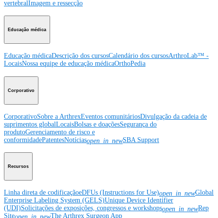
vertebral
Imagem e ressecção
Educação médica
Educação médica
Descrição dos cursos
Calendário dos cursos
ArthroLab™ -
Locais
Nossa equipe de educação médica
OrthoPedia
Corporativo
Corporativo
Sobre a Arthrex
Eventos comunitários
Divulgação da cadeia de
suprimentos global
Locais
Bolsas e doações
Segurança do
produto
Gerenciamento de risco e
conformidade
Patentes
Notícias
SBA Support
open_in_new
Recursos
Linha direta de codificação
eDFUs (Instructions for Use)
Global
open_in_new
Enterprise Labeling System (GELS)
Unique Device Identifier
(UDI)
Solicitações de exposições, congressos e workshops
Rep
open_in_new
Site
The Arthrex Surgeon App
open_in_new