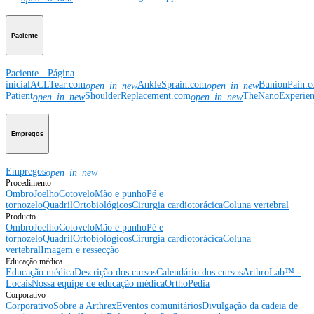
Paciente
Paciente - Página
inicial
ACLTear.com
AnkleSprain.com
BunionPain.
open_in_new
open_in_new
Patient
ShoulderReplacement.com
TheNanoExperie
open_in_new
open_in_new
Empregos
Empregos
open_in_new
Procedimento
Ombro
Joelho
Cotovelo
Mão e punho
Pé e
tornozelo
Quadril
Ortobiológicos
Cirurgia cardiotorácica
Coluna vertebral
Producto
Ombro
Joelho
Cotovelo
Mão e punho
Pé e
tornozelo
Quadril
Ortobiológicos
Cirurgia cardiotorácica
Coluna
vertebral
Imagem e ressecção
Educação médica
Educação médica
Descrição dos cursos
Calendário dos cursos
ArthroLab™ -
Locais
Nossa equipe de educação médica
OrthoPedia
Corporativo
Corporativo
Sobre a Arthrex
Eventos comunitários
Divulgação da cadeia de