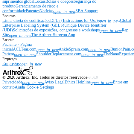
suprimentos global
Locais
Bolsas e doações
Segurança do
produto
Gerenciamento de risco e
conformidade
Patentes
Notícias
SBA Support
open_in_new
Recursos
Linha direta de codificação
eDFUs (Instructions for Use)
Global
open_in_new
Enterprise Labeling System (GELS)
Unique Device Identifier
(UDI)
Solicitações de exposições, congressos e workshops
Rep
open_in_new
Site
The Arthrex Surgeon App
open_in_new
Paciente
Paciente - Página
inicial
ACLTear.com
AnkleSprain.com
BunionPain.
open_in_new
open_in_new
Patient
ShoulderReplacement.com
TheNanoExperie
open_in_new
open_in_new
Empregos
Empregos
open_in_new
©
2026
Arthrex, Inc. Todos os direitos reservados
v3.56.0
Privacidade
Aviso Legal
Ethics Helpline
Entre em
open_in_new
open_in_new
contato
Ajuda
Cookie Settings