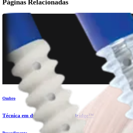
Páginas Relacionadas
Ombro
Técnica em duas fileiras SpeedBridge™