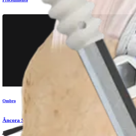
Procedimento
Ombro
®
Âncora SwiveLock
C