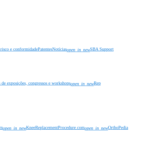
risco e conformidade
Patentes
Notícias
SBA Support
open_in_new
s de exposições, congressos e workshops
Rep
open_in_new
om
KneeReplacementProcedure.com
OrthoPedia
open_in_new
open_in_new