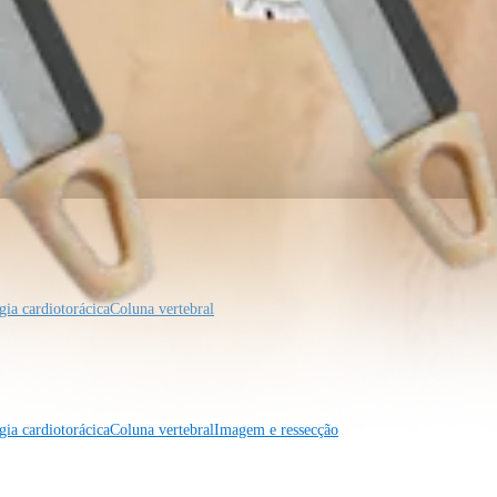
gia cardiotorácica
Coluna vertebral
gia cardiotorácica
Coluna vertebral
Imagem e ressecção