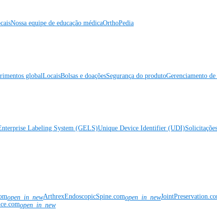
cais
Nossa equipe de educação médica
OrthoPedia
rimentos global
Locais
Bolsas e doações
Segurança do produto
Gerenciamento de 
Enterprise Labeling System (GELS)
Unique Device Identifier (UDI)
Solicitaçõe
com
ArthrexEndoscopicSpine.com
JointPreservation.c
open_in_new
open_in_new
nce.com
open_in_new