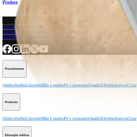
Produto
Como podemos ajudar?
Contacte um representante
Veja eventos, laboratórios e oportunidades educacionais
Inscreva-se para receber: O que há de novo na Arthrex?
Conecte-se conosco
Procedimento
Ombro
Joelho
Cotovelo
Mão e punho
Pé e tornozelo
Quadril
Ortobiológicos
Cirur
Producto
Ombro
Joelho
Cotovelo
Mão e punho
Pé e tornozelo
Quadril
Ortobiológicos
Cirur
Educação médica