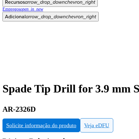
Recursos
arrow_drop_down
chevron_right
Empregos
open_in_new
Adicional
arrow_drop_down
chevron_right
Spade Tip Drill for 3.9 mm
AR-2326D
Solicite informação do produto
Veja eDFU