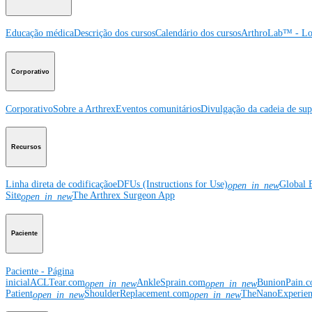
Educação médica
Descrição dos cursos
Calendário dos cursos
ArthroLab™ - Lo
Corporativo
Corporativo
Sobre a Arthrex
Eventos comunitários
Divulgação da cadeia de sup
Recursos
Linha direta de codificação
eDFUs (Instructions for Use)
Global 
open_in_new
Site
The Arthrex Surgeon App
open_in_new
Paciente
Paciente - Página
inicial
ACLTear.com
AnkleSprain.com
BunionPain.
open_in_new
open_in_new
Patient
ShoulderReplacement.com
TheNanoExperie
open_in_new
open_in_new