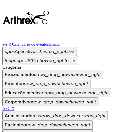
event
Calendário de eventos
Eventos
apps
Aplicativos
chevron_right
Apps
language
US/PT
chevron_right
US/PT
Categorias
Procedimento
arrow_drop_down
chevron_right
Produto
arrow_drop_down
chevron_right
Educação médica
arrow_drop_down
chevron_right
Corporativo
arrow_drop_down
chevron_right
ASC X
Administradores
arrow_drop_down
chevron_right
Paciente
arrow_drop_down
chevron_right