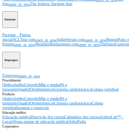
Site
The Arthrex Surgeon App
open_in_new
Paciente
Paciente - Página
inicial
ACLTear.com
AnkleSprain.com
BunionPain.
open_in_new
open_in_new
Patient
ShoulderReplacement.com
TheNanoExperie
open_in_new
open_in_new
Empregos
Empregos
open_in_new
Procedimento
Ombro
Joelho
Cotovelo
Mão e punho
Pé e
tornozelo
Quadril
Ortobiológicos
Cirurgia cardiotorácica
Coluna vertebral
Producto
Ombro
Joelho
Cotovelo
Mão e punho
Pé e
tornozelo
Quadril
Ortobiológicos
Cirurgia cardiotorácica
Coluna
vertebral
Imagem e ressecção
Educação médica
Educação médica
Descrição dos cursos
Calendário dos cursos
ArthroLab™ -
Locais
Nossa equipe de educação médica
OrthoPedia
Corporativo