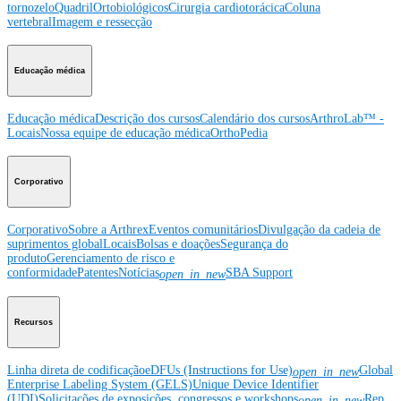
tornozelo
Quadril
Ortobiológicos
Cirurgia cardiotorácica
Coluna
vertebral
Imagem e ressecção
Educação médica
Educação médica
Descrição dos cursos
Calendário dos cursos
ArthroLab™ -
Locais
Nossa equipe de educação médica
OrthoPedia
Corporativo
Corporativo
Sobre a Arthrex
Eventos comunitários
Divulgação da cadeia de
suprimentos global
Locais
Bolsas e doações
Segurança do
produto
Gerenciamento de risco e
conformidade
Patentes
Notícias
SBA Support
open_in_new
Recursos
Linha direta de codificação
eDFUs (Instructions for Use)
Global
open_in_new
Enterprise Labeling System (GELS)
Unique Device Identifier
(UDI)
Solicitações de exposições, congressos e workshops
Rep
open_in_new