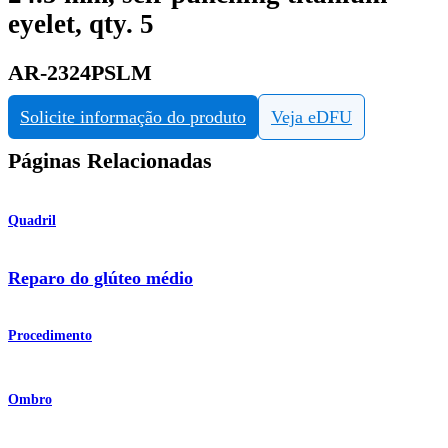
eyelet, qty. 5
AR-2324PSLM
Solicite informação do produto
Veja eDFU
Páginas Relacionadas
Quadril
Reparo do glúteo médio
Procedimento
Ombro