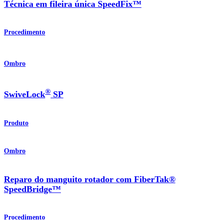
Técnica em fileira única SpeedFix™
Procedimento
Ombro
®
SwiveLock
SP
Produto
Ombro
Reparo do manguito rotador com FiberTak®
SpeedBridge™
Procedimento