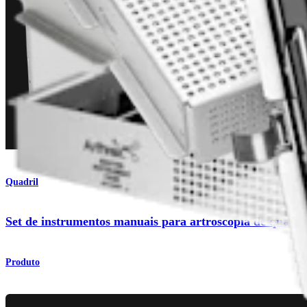
Quadril
Set de instrumentos manuais para artroscopia de quadri
Produto