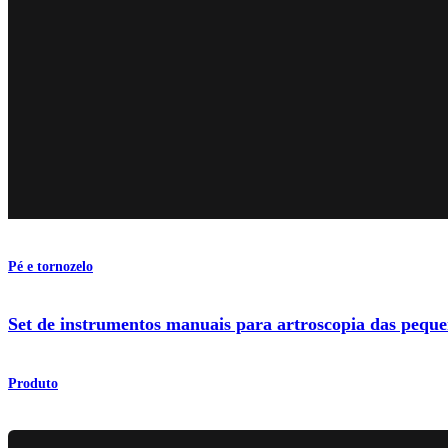
Pé e tornozelo
Set de instrumentos manuais para artroscopia das peque
Produto