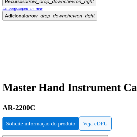
Recursos
arrow_drop_down
chevron_right
Empregos
open_in_new
Adicional
arrow_drop_down
chevron_right
Master Hand Instrument Ca
AR-2200C
Solicite informação do produto
Veja eDFU