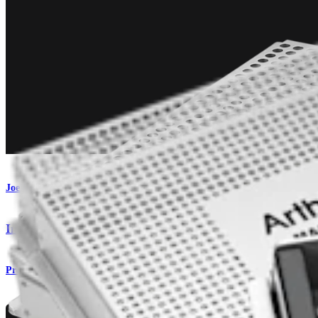
Joelho
Instrumentos de mão para joelho
Produto