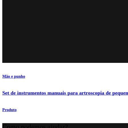
Mão e punho
Set de instrumentos manuais para artroscopia de pequen
Produto
Como podemos ajudar?