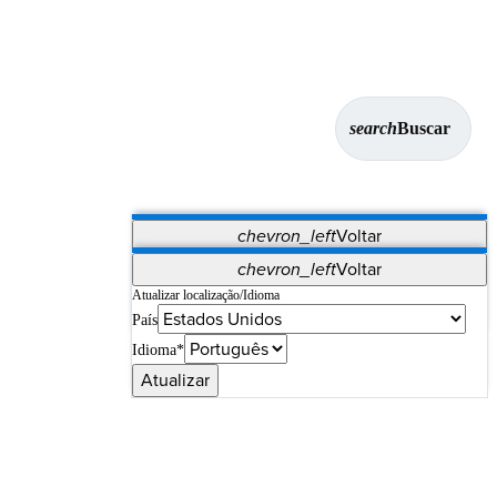
search
Buscar
chevron_left
Voltar
Aplicativos
chevron_left
Voltar
Vet Systems
OrthoPedia Patient
SAP
Atualizar localização/Idioma
País
Supplier Portal
Synergy Imaging & Resection
Idioma*
Atualizar