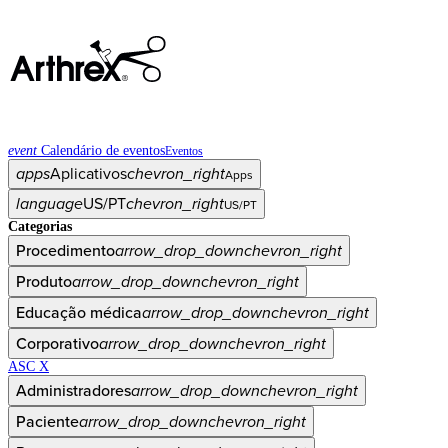
event
Calendário de eventos
Eventos
apps
Aplicativos
chevron_right
Apps
language
US/PT
chevron_right
US/PT
Categorias
Procedimento
arrow_drop_down
chevron_right
Produto
arrow_drop_down
chevron_right
Educação médica
arrow_drop_down
chevron_right
Corporativo
arrow_drop_down
chevron_right
ASC X
Administradores
arrow_drop_down
chevron_right
Paciente
arrow_drop_down
chevron_right