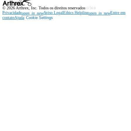
©
2026
Arthrex, Inc. Todos os direitos reservados
v3.56.0
Privacidade
Aviso Legal
Ethics Helpline
Entre em
open_in_new
open_in_new
contato
Ajuda
Cookie Settings