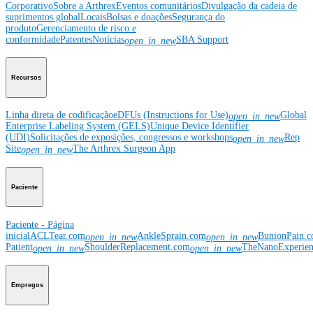
Corporativo
Sobre a Arthrex
Eventos comunitários
Divulgação da cadeia de
suprimentos global
Locais
Bolsas e doações
Segurança do
produto
Gerenciamento de risco e
conformidade
Patentes
Notícias
SBA Support
open_in_new
Recursos
Linha direta de codificação
eDFUs (Instructions for Use)
Global
open_in_new
Enterprise Labeling System (GELS)
Unique Device Identifier
(UDI)
Solicitações de exposições, congressos e workshops
Rep
open_in_new
Site
The Arthrex Surgeon App
open_in_new
Paciente
Paciente - Página
inicial
ACLTear.com
AnkleSprain.com
BunionPain.
open_in_new
open_in_new
Patient
ShoulderReplacement.com
TheNanoExperie
open_in_new
open_in_new
Empregos