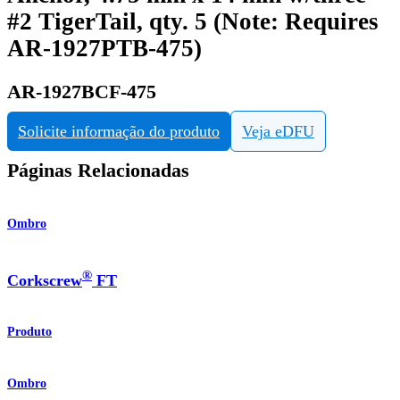
#2 TigerTail, qty. 5 (Note: Requires
AR-1927PTB-475)
AR-1927BCF-475
Solicite informação do produto
Veja eDFU
Páginas Relacionadas
Ombro
®
Corkscrew
FT
Produto
Ombro