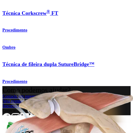
®
Técnica Corkscrew
FT
Procedimento
Ombro
Técnica de fileira dupla SutureBridge™
Procedimento
Como podemos ajudar?
Contacte um representante
Veja eventos, laboratórios e oportunidades educacionais
Inscreva-se para receber: O que há de novo na Arthrex?
Conecte-se conosco