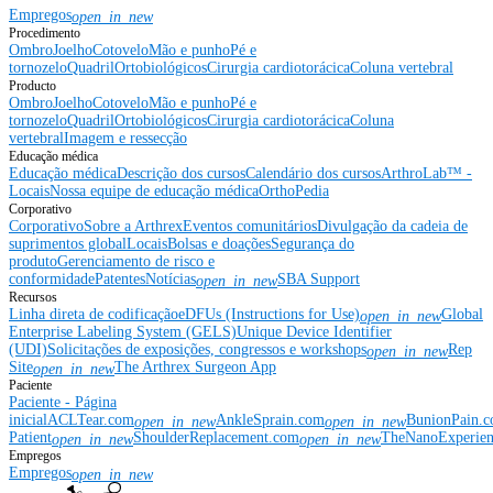
Empregos
open_in_new
Procedimento
Ombro
Joelho
Cotovelo
Mão e punho
Pé e
tornozelo
Quadril
Ortobiológicos
Cirurgia cardiotorácica
Coluna vertebral
Producto
Ombro
Joelho
Cotovelo
Mão e punho
Pé e
tornozelo
Quadril
Ortobiológicos
Cirurgia cardiotorácica
Coluna
vertebral
Imagem e ressecção
Educação médica
Educação médica
Descrição dos cursos
Calendário dos cursos
ArthroLab™ -
Locais
Nossa equipe de educação médica
OrthoPedia
Corporativo
Corporativo
Sobre a Arthrex
Eventos comunitários
Divulgação da cadeia de
suprimentos global
Locais
Bolsas e doações
Segurança do
produto
Gerenciamento de risco e
conformidade
Patentes
Notícias
SBA Support
open_in_new
Recursos
Linha direta de codificação
eDFUs (Instructions for Use)
Global
open_in_new
Enterprise Labeling System (GELS)
Unique Device Identifier
(UDI)
Solicitações de exposições, congressos e workshops
Rep
open_in_new
Site
The Arthrex Surgeon App
open_in_new
Paciente
Paciente - Página
inicial
ACLTear.com
AnkleSprain.com
BunionPain.
open_in_new
open_in_new
Patient
ShoulderReplacement.com
TheNanoExperie
open_in_new
open_in_new
Empregos
Empregos
open_in_new