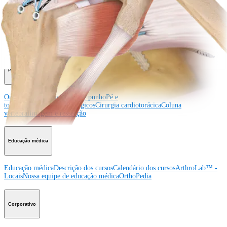
Procedimento
Ombro
Joelho
Cotovelo
Mão e punho
Pé e
tornozelo
Quadril
Ortobiológicos
Cirurgia cardiotorácica
Coluna vertebral
Producto
Ombro
Joelho
Cotovelo
Mão e punho
Pé e
tornozelo
Quadril
Ortobiológicos
Cirurgia cardiotorácica
Coluna
vertebral
Imagem e ressecção
Educação médica
Educação médica
Descrição dos cursos
Calendário dos cursos
ArthroLab™ -
Locais
Nossa equipe de educação médica
OrthoPedia
Corporativo