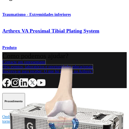
Traumatismo - Extremidades inferiores
Arthrex VA Proximal Tibial Plating System
Produto
Como podemos ajudar?
Contacte um representante
Veja eventos, laboratórios e oportunidades educacionais
Inscreva-se para receber: O que há de novo na Arthrex?
Conecte-se conosco
Procedimento
Ombro
Joelho
Cotovelo
Mão e punho
Pé e
tornozelo
Quadril
Ortobiológicos
Cirurgia cardiotorácica
Coluna vertebral