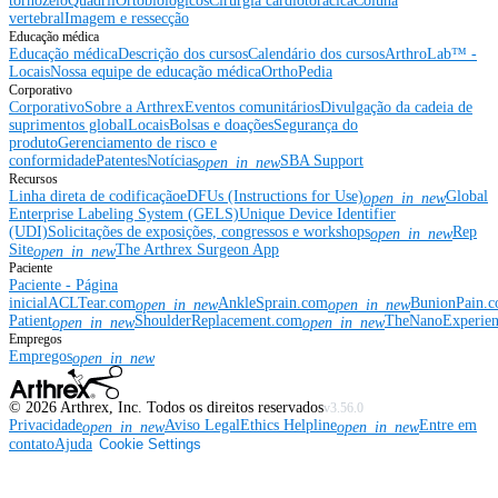
tornozelo
Quadril
Ortobiológicos
Cirurgia cardiotorácica
Coluna
vertebral
Imagem e ressecção
Educação médica
Educação médica
Descrição dos cursos
Calendário dos cursos
ArthroLab™ -
Locais
Nossa equipe de educação médica
OrthoPedia
Corporativo
Corporativo
Sobre a Arthrex
Eventos comunitários
Divulgação da cadeia de
suprimentos global
Locais
Bolsas e doações
Segurança do
produto
Gerenciamento de risco e
conformidade
Patentes
Notícias
SBA Support
open_in_new
Recursos
Linha direta de codificação
eDFUs (Instructions for Use)
Global
open_in_new
Enterprise Labeling System (GELS)
Unique Device Identifier
(UDI)
Solicitações de exposições, congressos e workshops
Rep
open_in_new
Site
The Arthrex Surgeon App
open_in_new
Paciente
Paciente - Página
inicial
ACLTear.com
AnkleSprain.com
BunionPain.
open_in_new
open_in_new
Patient
ShoulderReplacement.com
TheNanoExperie
open_in_new
open_in_new
Empregos
Empregos
open_in_new
©
2026
Arthrex, Inc. Todos os direitos reservados
v3.56.0
Privacidade
Aviso Legal
Ethics Helpline
Entre em
open_in_new
open_in_new
contato
Ajuda
Cookie Settings