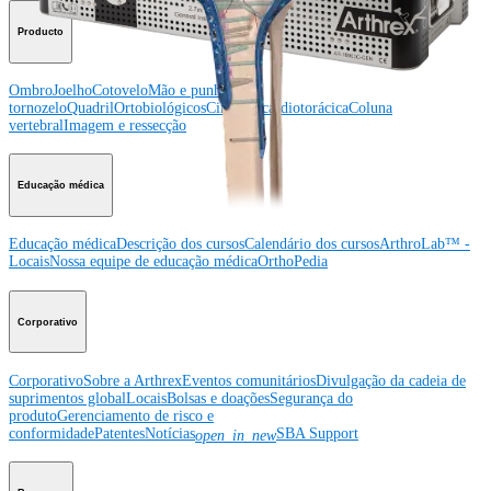
Producto
Ombro
Joelho
Cotovelo
Mão e punho
Pé e
tornozelo
Quadril
Ortobiológicos
Cirurgia cardiotorácica
Coluna
vertebral
Imagem e ressecção
Educação médica
Educação médica
Descrição dos cursos
Calendário dos cursos
ArthroLab™ -
Locais
Nossa equipe de educação médica
OrthoPedia
Corporativo
Corporativo
Sobre a Arthrex
Eventos comunitários
Divulgação da cadeia de
suprimentos global
Locais
Bolsas e doações
Segurança do
produto
Gerenciamento de risco e
conformidade
Patentes
Notícias
SBA Support
open_in_new