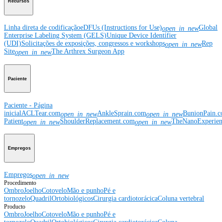
Recursos
Linha direta de codificação
eDFUs (Instructions for Use)
Global
open_in_new
Enterprise Labeling System (GELS)
Unique Device Identifier
(UDI)
Solicitações de exposições, congressos e workshops
Rep
open_in_new
Site
The Arthrex Surgeon App
open_in_new
Paciente
Paciente - Página
inicial
ACLTear.com
AnkleSprain.com
BunionPain.
open_in_new
open_in_new
Patient
ShoulderReplacement.com
TheNanoExperie
open_in_new
open_in_new
Empregos
Empregos
open_in_new
Procedimento
Ombro
Joelho
Cotovelo
Mão e punho
Pé e
tornozelo
Quadril
Ortobiológicos
Cirurgia cardiotorácica
Coluna vertebral
Producto
Ombro
Joelho
Cotovelo
Mão e punho
Pé e