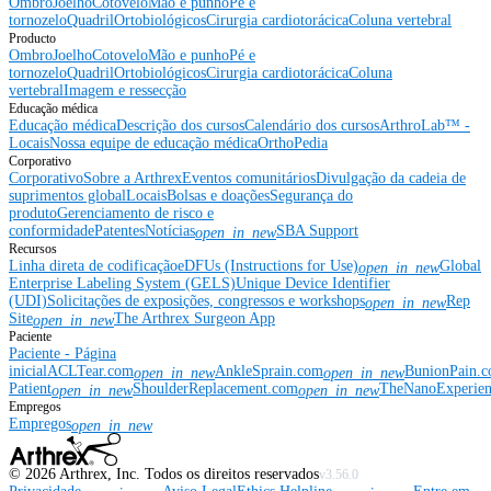
Ombro
Joelho
Cotovelo
Mão e punho
Pé e
tornozelo
Quadril
Ortobiológicos
Cirurgia cardiotorácica
Coluna vertebral
Producto
Ombro
Joelho
Cotovelo
Mão e punho
Pé e
tornozelo
Quadril
Ortobiológicos
Cirurgia cardiotorácica
Coluna
vertebral
Imagem e ressecção
Educação médica
Educação médica
Descrição dos cursos
Calendário dos cursos
ArthroLab™ -
Locais
Nossa equipe de educação médica
OrthoPedia
Corporativo
Corporativo
Sobre a Arthrex
Eventos comunitários
Divulgação da cadeia de
suprimentos global
Locais
Bolsas e doações
Segurança do
produto
Gerenciamento de risco e
conformidade
Patentes
Notícias
SBA Support
open_in_new
Recursos
Linha direta de codificação
eDFUs (Instructions for Use)
Global
open_in_new
Enterprise Labeling System (GELS)
Unique Device Identifier
(UDI)
Solicitações de exposições, congressos e workshops
Rep
open_in_new
Site
The Arthrex Surgeon App
open_in_new
Paciente
Paciente - Página
inicial
ACLTear.com
AnkleSprain.com
BunionPain.
open_in_new
open_in_new
Patient
ShoulderReplacement.com
TheNanoExperie
open_in_new
open_in_new
Empregos
Empregos
open_in_new
©
2026
Arthrex, Inc. Todos os direitos reservados
v3.56.0