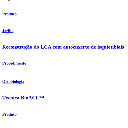
Produto
Joelho
Reconstrução do LCA com autoenxerto de isquiotibiais
Procedimento
Ortobiologia
Técnica BioACL™
Produto