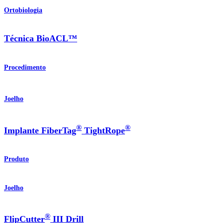
Ortobiologia
Técnica BioACL™
Procedimento
Joelho
®
®
Implante FiberTag
TightRope
Produto
Joelho
®
FlipCutter
III Drill