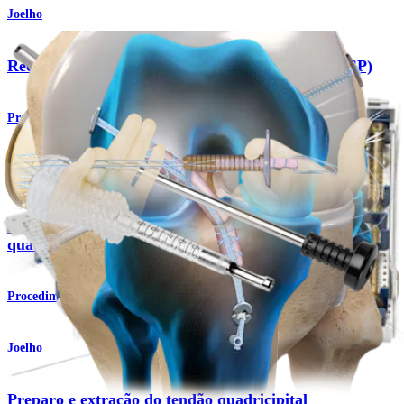
Joelho
Reconstrução do ligamento cruzado posterior (LCP)
Procedimento
Joelho
Reconstrução do LCA com enxerto do tendão
quadricipital
Procedimento
Joelho
Preparo e extração do tendão quadricipital