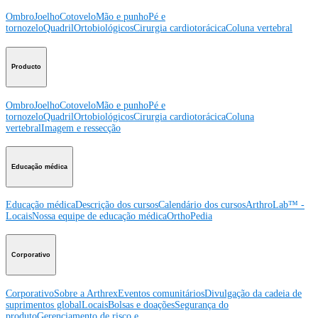
Ombro
Joelho
Cotovelo
Mão e punho
Pé e
tornozelo
Quadril
Ortobiológicos
Cirurgia cardiotorácica
Coluna vertebral
Producto
Ombro
Joelho
Cotovelo
Mão e punho
Pé e
tornozelo
Quadril
Ortobiológicos
Cirurgia cardiotorácica
Coluna
vertebral
Imagem e ressecção
Educação médica
Educação médica
Descrição dos cursos
Calendário dos cursos
ArthroLab™ -
Locais
Nossa equipe de educação médica
OrthoPedia
Corporativo
Corporativo
Sobre a Arthrex
Eventos comunitários
Divulgação da cadeia de
suprimentos global
Locais
Bolsas e doações
Segurança do
produto
Gerenciamento de risco e