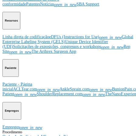
conformidade
Patentes
Notícias
SBA Support
open_in_new
Recursos
Linha direta de codificação
eDFUs (Instructions for Use)
Global
open_in_new
Enterprise Labeling System (GELS)
Unique Device Identifier
(UDI)
Solicitações de exposições, congressos e workshops
Rep
open_in_new
Site
The Arthrex Surgeon App
open_in_new
Paciente
Paciente - Página
inicial
ACLTear.com
AnkleSprain.com
BunionPain.
open_in_new
open_in_new
Patient
ShoulderReplacement.com
TheNanoExperie
open_in_new
open_in_new
Empregos
Empregos
open_in_new
Procedimento