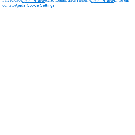
Privacidade
Aviso Legal
Ethics Helpline
Entre em
open_in_new
open_in_new
contato
Ajuda
Cookie Settings