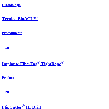
Ortobiologia
Técnica BioACL™
Procedimento
Joelho
®
®
Implante FiberTag
TightRope
Produto
Joelho
®
FlipCutter
III Drill