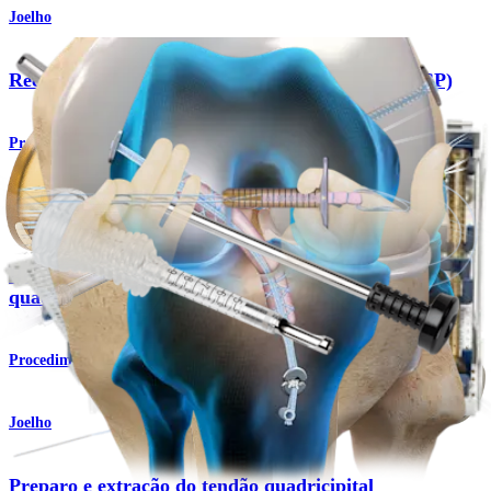
Joelho
Reconstrução do ligamento cruzado posterior (LCP)
Procedimento
Joelho
Reconstrução do LCA com enxerto do tendão
quadricipital
Procedimento
Joelho
Preparo e extração do tendão quadricipital