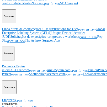
conformidade
Patentes
Notícias
SBA Support
open_in_new
Recursos
Linha direta de codificação
eDFUs (Instructions for Use)
Global
open_in_new
Enterprise Labeling System (GELS)
Unique Device Identifier
(UDI)
Solicitações de exposições, congressos e workshops
Rep
open_in_new
Site
The Arthrex Surgeon App
open_in_new
Paciente
Paciente - Página
inicial
ACLTear.com
AnkleSprain.com
BunionPain.
open_in_new
open_in_new
Patient
ShoulderReplacement.com
TheNanoExperie
open_in_new
open_in_new
Empregos
Empregos
open_in_new
Procedimento