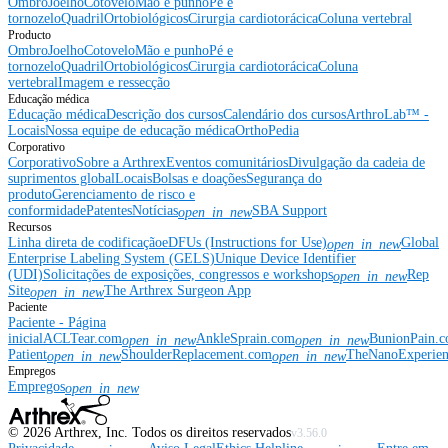
Ombro
Joelho
Cotovelo
Mão e punho
Pé e
tornozelo
Quadril
Ortobiológicos
Cirurgia cardiotorácica
Coluna vertebral
Producto
Ombro
Joelho
Cotovelo
Mão e punho
Pé e
tornozelo
Quadril
Ortobiológicos
Cirurgia cardiotorácica
Coluna
vertebral
Imagem e ressecção
Educação médica
Educação médica
Descrição dos cursos
Calendário dos cursos
ArthroLab™ -
Locais
Nossa equipe de educação médica
OrthoPedia
Corporativo
Corporativo
Sobre a Arthrex
Eventos comunitários
Divulgação da cadeia de
suprimentos global
Locais
Bolsas e doações
Segurança do
produto
Gerenciamento de risco e
conformidade
Patentes
Notícias
SBA Support
open_in_new
Recursos
Linha direta de codificação
eDFUs (Instructions for Use)
Global
open_in_new
Enterprise Labeling System (GELS)
Unique Device Identifier
(UDI)
Solicitações de exposições, congressos e workshops
Rep
open_in_new
Site
The Arthrex Surgeon App
open_in_new
Paciente
Paciente - Página
inicial
ACLTear.com
AnkleSprain.com
BunionPain.
open_in_new
open_in_new
Patient
ShoulderReplacement.com
TheNanoExperie
open_in_new
open_in_new
Empregos
Empregos
open_in_new
©
2026
Arthrex, Inc. Todos os direitos reservados
v3.56.0