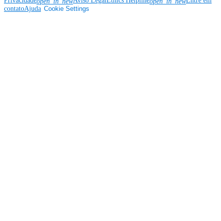
Privacidade
Aviso Legal
Ethics Helpline
Entre em
open_in_new
open_in_new
contato
Ajuda
Cookie Settings