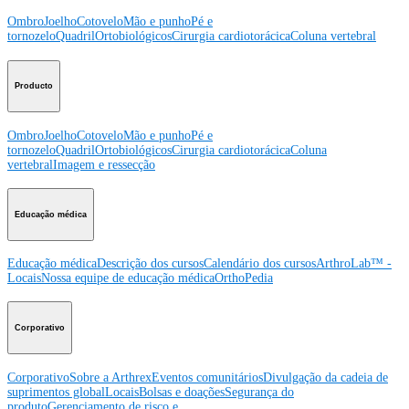
Ombro
Joelho
Cotovelo
Mão e punho
Pé e
tornozelo
Quadril
Ortobiológicos
Cirurgia cardiotorácica
Coluna vertebral
Producto
Ombro
Joelho
Cotovelo
Mão e punho
Pé e
tornozelo
Quadril
Ortobiológicos
Cirurgia cardiotorácica
Coluna
vertebral
Imagem e ressecção
Educação médica
Educação médica
Descrição dos cursos
Calendário dos cursos
ArthroLab™ -
Locais
Nossa equipe de educação médica
OrthoPedia
Corporativo
Corporativo
Sobre a Arthrex
Eventos comunitários
Divulgação da cadeia de
suprimentos global
Locais
Bolsas e doações
Segurança do
produto
Gerenciamento de risco e