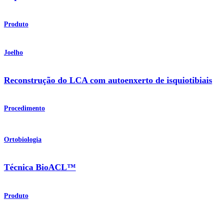
Produto
Joelho
Reconstrução do LCA com autoenxerto de isquiotibiais
Procedimento
Ortobiologia
Técnica BioACL™
Produto