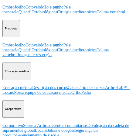
Ombro
Joelho
Cotovelo
Mão e punho
Pé e
tornozelo
Quadril
Ortobiológicos
Cirurgia cardiotorácica
Coluna vertebral
Producto
Ombro
Joelho
Cotovelo
Mão e punho
Pé e
tornozelo
Quadril
Ortobiológicos
Cirurgia cardiotorácica
Coluna
vertebral
Imagem e ressecção
Educação médica
Educação médica
Descrição dos cursos
Calendário dos cursos
ArthroLab™ -
Locais
Nossa equipe de educação médica
OrthoPedia
Corporativo
Corporativo
Sobre a Arthrex
Eventos comunitários
Divulgação da cadeia de
suprimentos global
Locais
Bolsas e doações
Segurança do
produto
Gerenciamento de risco e