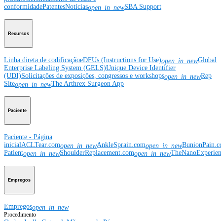
conformidade
Patentes
Notícias
SBA Support
open_in_new
Recursos
Linha direta de codificação
eDFUs (Instructions for Use)
Global
open_in_new
Enterprise Labeling System (GELS)
Unique Device Identifier
(UDI)
Solicitações de exposições, congressos e workshops
Rep
open_in_new
Site
The Arthrex Surgeon App
open_in_new
Paciente
Paciente - Página
inicial
ACLTear.com
AnkleSprain.com
BunionPain.
open_in_new
open_in_new
Patient
ShoulderReplacement.com
TheNanoExperie
open_in_new
open_in_new
Empregos
Empregos
open_in_new
Procedimento