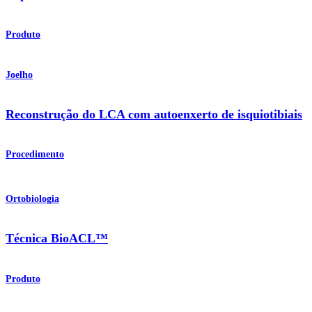
Produto
Joelho
Reconstrução do LCA com autoenxerto de isquiotibiais
Procedimento
Ortobiologia
Técnica BioACL™
Produto