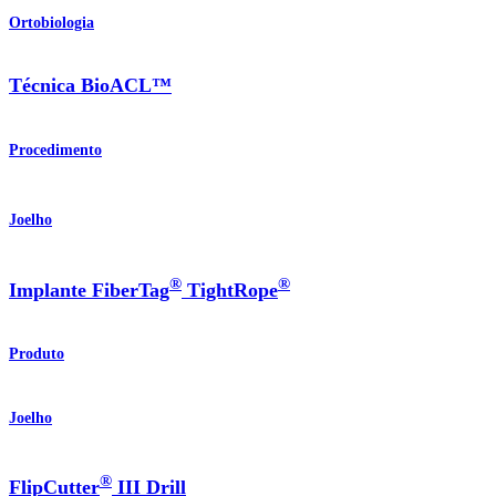
Ortobiologia
Técnica BioACL™
Procedimento
Joelho
®
®
Implante FiberTag
TightRope
Produto
Joelho
®
FlipCutter
III Drill