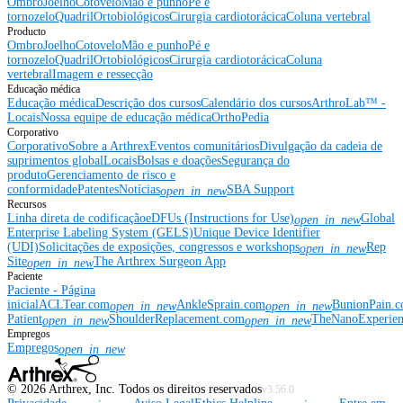
Ombro
Joelho
Cotovelo
Mão e punho
Pé e
tornozelo
Quadril
Ortobiológicos
Cirurgia cardiotorácica
Coluna vertebral
Producto
Ombro
Joelho
Cotovelo
Mão e punho
Pé e
tornozelo
Quadril
Ortobiológicos
Cirurgia cardiotorácica
Coluna
vertebral
Imagem e ressecção
Educação médica
Educação médica
Descrição dos cursos
Calendário dos cursos
ArthroLab™ -
Locais
Nossa equipe de educação médica
OrthoPedia
Corporativo
Corporativo
Sobre a Arthrex
Eventos comunitários
Divulgação da cadeia de
suprimentos global
Locais
Bolsas e doações
Segurança do
produto
Gerenciamento de risco e
conformidade
Patentes
Notícias
SBA Support
open_in_new
Recursos
Linha direta de codificação
eDFUs (Instructions for Use)
Global
open_in_new
Enterprise Labeling System (GELS)
Unique Device Identifier
(UDI)
Solicitações de exposições, congressos e workshops
Rep
open_in_new
Site
The Arthrex Surgeon App
open_in_new
Paciente
Paciente - Página
inicial
ACLTear.com
AnkleSprain.com
BunionPain.
open_in_new
open_in_new
Patient
ShoulderReplacement.com
TheNanoExperie
open_in_new
open_in_new
Empregos
Empregos
open_in_new
©
2026
Arthrex, Inc. Todos os direitos reservados
v3.56.0