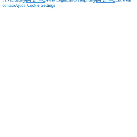
Privacidade
Aviso Legal
Ethics Helpline
Entre em
open_in_new
open_in_new
contato
Ajuda
Cookie Settings