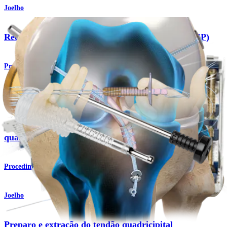
Joelho
Reconstrução do ligamento cruzado posterior (LCP)
Procedimento
Joelho
Reconstrução do LCA com enxerto do tendão
quadricipital
Procedimento
Joelho
Preparo e extração do tendão quadricipital