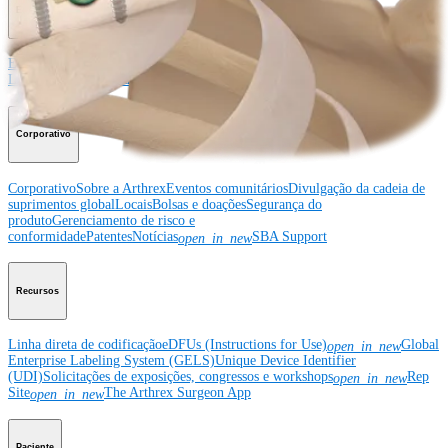
Educação médica
Educação médica
Descrição dos cursos
Calendário dos cursos
ArthroLab™ -
Locais
Nossa equipe de educação médica
OrthoPedia
Corporativo
Corporativo
Sobre a Arthrex
Eventos comunitários
Divulgação da cadeia de
suprimentos global
Locais
Bolsas e doações
Segurança do
produto
Gerenciamento de risco e
conformidade
Patentes
Notícias
SBA Support
open_in_new
Recursos
Linha direta de codificação
eDFUs (Instructions for Use)
Global
open_in_new
Enterprise Labeling System (GELS)
Unique Device Identifier
(UDI)
Solicitações de exposições, congressos e workshops
Rep
open_in_new
Site
The Arthrex Surgeon App
open_in_new
Paciente