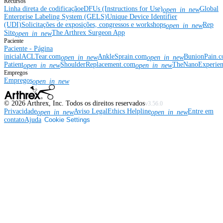
Recursos
Linha direta de codificação
eDFUs (Instructions for Use)
Global
open_in_new
Enterprise Labeling System (GELS)
Unique Device Identifier
(UDI)
Solicitações de exposições, congressos e workshops
Rep
open_in_new
Site
The Arthrex Surgeon App
open_in_new
Paciente
Paciente - Página
inicial
ACLTear.com
AnkleSprain.com
BunionPain.
open_in_new
open_in_new
Patient
ShoulderReplacement.com
TheNanoExperie
open_in_new
open_in_new
Empregos
Empregos
open_in_new
©
2026
Arthrex, Inc. Todos os direitos reservados
v3.56.0
Privacidade
Aviso Legal
Ethics Helpline
Entre em
open_in_new
open_in_new
contato
Ajuda
Cookie Settings