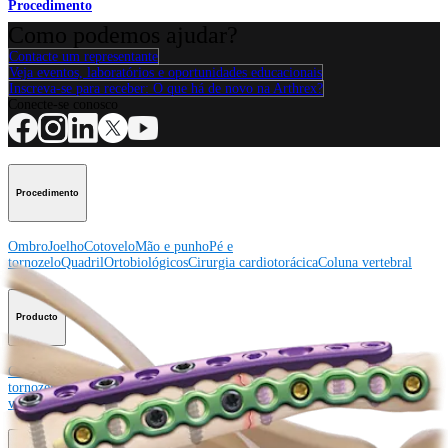
Procedimento
Como podemos ajudar?
Contacte um representante
Veja eventos, laboratórios e oportunidades educacionais
Inscreva-se para receber: O que há de novo na Arthrex?
Conecte-se conosco
Procedimento
Ombro
Joelho
Cotovelo
Mão e punho
Pé e
tornozelo
Quadril
Ortobiológicos
Cirurgia cardiotorácica
Coluna vertebral
Producto
Ombro
Joelho
Cotovelo
Mão e punho
Pé e
tornozelo
Quadril
Ortobiológicos
Cirurgia cardiotorácica
Coluna
vertebral
Imagem e ressecção