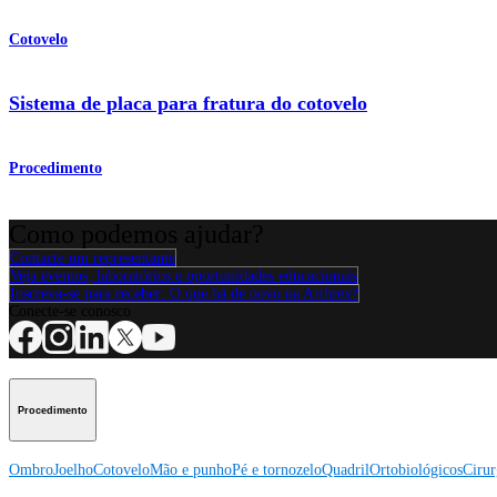
Cotovelo
Sistema de placa para fratura do cotovelo
Procedimento
Como podemos ajudar?
Contacte um representante
Veja eventos, laboratórios e oportunidades educacionais
Inscreva-se para receber: O que há de novo na Arthrex?
Conecte-se conosco
Procedimento
Ombro
Joelho
Cotovelo
Mão e punho
Pé e tornozelo
Quadril
Ortobiológicos
Cirur