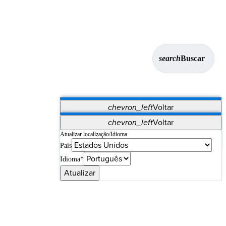
search
Buscar
chevron_left
Voltar
Aplicativos
chevron_left
Voltar
Vet Systems
OrthoPedia Patient
SAP
Atualizar localização/Idioma
País
Supplier Portal
Synergy Imaging & Resection
Idioma*
Atualizar