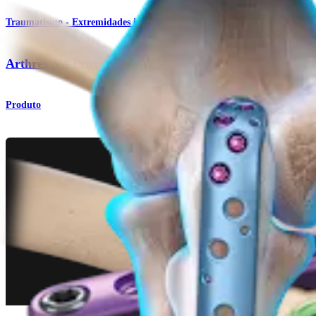
Traumatismo - Extremidades inferiores
Arthrex VA Proximal Tibial Plating System
Produto