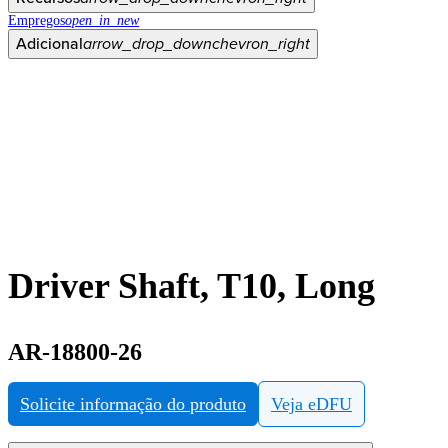
Empregos
open_in_new
Adicional
arrow_drop_down
chevron_right
Driver Shaft, T10, Long
AR-18800-26
Solicite informação do produto
Veja eDFU