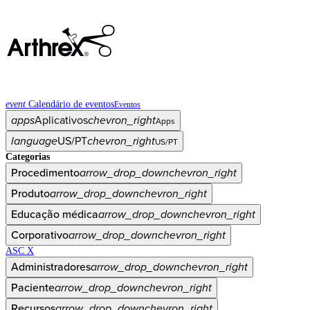
event
Calendário de eventos
Eventos
apps
Aplicativos
chevron_right
Apps
language
US/PT
chevron_right
US/PT
Categorias
Procedimento
arrow_drop_down
chevron_right
Produto
arrow_drop_down
chevron_right
Educação médica
arrow_drop_down
chevron_right
Corporativo
arrow_drop_down
chevron_right
ASC X
Administradores
arrow_drop_down
chevron_right
Paciente
arrow_drop_down
chevron_right
Recursos
arrow_drop_down
chevron_right