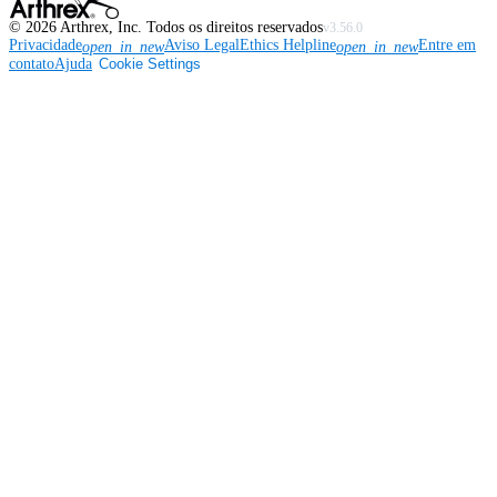
©
2026
Arthrex, Inc. Todos os direitos reservados
v3.56.0
Privacidade
Aviso Legal
Ethics Helpline
Entre em
open_in_new
open_in_new
contato
Ajuda
Cookie Settings