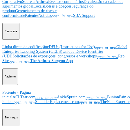
Corporativo
Sobre a Arthrex
Eventos comunitários
Divulgação da cadeia de
suprimentos global
Locais
Bolsas e doações
Segurança do
produto
Gerenciamento de risco e
conformidade
Patentes
Notícias
SBA Support
open_in_new
Recursos
Linha direta de codificação
eDFUs (Instructions for Use)
Global
open_in_new
Enterprise Labeling System (GELS)
Unique Device Identifier
(UDI)
Solicitações de exposições, congressos e workshops
Rep
open_in_new
Site
The Arthrex Surgeon App
open_in_new
Paciente
Paciente - Página
inicial
ACLTear.com
AnkleSprain.com
BunionPain.
open_in_new
open_in_new
Patient
ShoulderReplacement.com
TheNanoExperie
open_in_new
open_in_new
Empregos