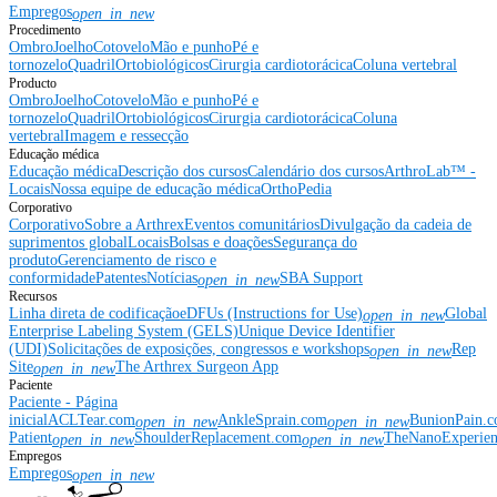
Empregos
open_in_new
Procedimento
Ombro
Joelho
Cotovelo
Mão e punho
Pé e
tornozelo
Quadril
Ortobiológicos
Cirurgia cardiotorácica
Coluna vertebral
Producto
Ombro
Joelho
Cotovelo
Mão e punho
Pé e
tornozelo
Quadril
Ortobiológicos
Cirurgia cardiotorácica
Coluna
vertebral
Imagem e ressecção
Educação médica
Educação médica
Descrição dos cursos
Calendário dos cursos
ArthroLab™ -
Locais
Nossa equipe de educação médica
OrthoPedia
Corporativo
Corporativo
Sobre a Arthrex
Eventos comunitários
Divulgação da cadeia de
suprimentos global
Locais
Bolsas e doações
Segurança do
produto
Gerenciamento de risco e
conformidade
Patentes
Notícias
SBA Support
open_in_new
Recursos
Linha direta de codificação
eDFUs (Instructions for Use)
Global
open_in_new
Enterprise Labeling System (GELS)
Unique Device Identifier
(UDI)
Solicitações de exposições, congressos e workshops
Rep
open_in_new
Site
The Arthrex Surgeon App
open_in_new
Paciente
Paciente - Página
inicial
ACLTear.com
AnkleSprain.com
BunionPain.
open_in_new
open_in_new
Patient
ShoulderReplacement.com
TheNanoExperie
open_in_new
open_in_new
Empregos
Empregos
open_in_new