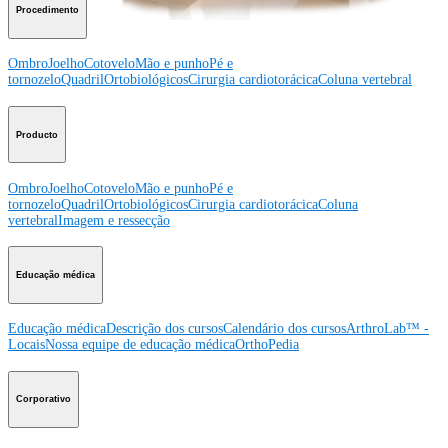
Procedimento
Ombro
Joelho
Cotovelo
Mão e punho
Pé e
tornozelo
Quadril
Ortobiológicos
Cirurgia cardiotorácica
Coluna vertebral
Producto
Ombro
Joelho
Cotovelo
Mão e punho
Pé e
tornozelo
Quadril
Ortobiológicos
Cirurgia cardiotorácica
Coluna
vertebral
Imagem e ressecção
Educação médica
Educação médica
Descrição dos cursos
Calendário dos cursos
ArthroLab™ -
Locais
Nossa equipe de educação médica
OrthoPedia
Corporativo