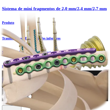
Sistema de mini fragmentos de 2,0 mm/2,4 mm/2,7 mm
Produto
Traumatismo - Extremidades inferiores
Sistema de mini fragmentos
Procedimento
Como podemos ajudar?
Contacte um representante
Veja eventos, laboratórios e oportunidades educacionais
Inscreva-se para receber: O que há de novo na Arthrex?
Conecte-se conosco