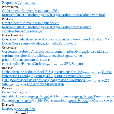
Empregos
open_in_new
Procedimento
Ombro
Joelho
Cotovelo
Mão e punho
Pé e
tornozelo
Quadril
Ortobiológicos
Cirurgia cardiotorácica
Coluna vertebral
Producto
Ombro
Joelho
Cotovelo
Mão e punho
Pé e
tornozelo
Quadril
Ortobiológicos
Cirurgia cardiotorácica
Coluna
vertebral
Imagem e ressecção
Educação médica
Educação médica
Descrição dos cursos
Calendário dos cursos
ArthroLab™ -
Locais
Nossa equipe de educação médica
OrthoPedia
Corporativo
Corporativo
Sobre a Arthrex
Eventos comunitários
Divulgação da cadeia de
suprimentos global
Locais
Bolsas e doações
Segurança do
produto
Gerenciamento de risco e
conformidade
Patentes
Notícias
SBA Support
open_in_new
Recursos
Linha direta de codificação
eDFUs (Instructions for Use)
Global
open_in_new
Enterprise Labeling System (GELS)
Unique Device Identifier
(UDI)
Solicitações de exposições, congressos e workshops
Rep
open_in_new
Site
The Arthrex Surgeon App
open_in_new
Paciente
Paciente - Página
inicial
ACLTear.com
AnkleSprain.com
BunionPain.
open_in_new
open_in_new
Patient
ShoulderReplacement.com
TheNanoExperie
open_in_new
open_in_new
Empregos
Empregos
open_in_new