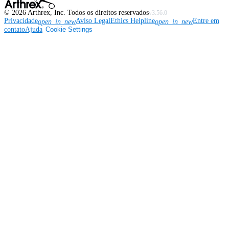
©
2026
Arthrex, Inc. Todos os direitos reservados
v3.56.0
Privacidade
Aviso Legal
Ethics Helpline
Entre em
open_in_new
open_in_new
contato
Ajuda
Cookie Settings