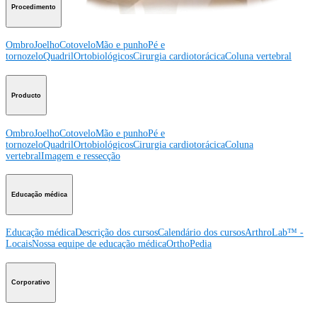
Procedimento
Ombro
Joelho
Cotovelo
Mão e punho
Pé e
tornozelo
Quadril
Ortobiológicos
Cirurgia cardiotorácica
Coluna vertebral
Producto
Ombro
Joelho
Cotovelo
Mão e punho
Pé e
tornozelo
Quadril
Ortobiológicos
Cirurgia cardiotorácica
Coluna
vertebral
Imagem e ressecção
Educação médica
Educação médica
Descrição dos cursos
Calendário dos cursos
ArthroLab™ -
Locais
Nossa equipe de educação médica
OrthoPedia
Corporativo