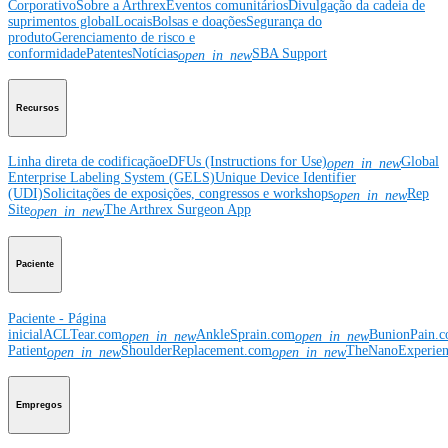
Corporativo
Sobre a Arthrex
Eventos comunitários
Divulgação da cadeia de
suprimentos global
Locais
Bolsas e doações
Segurança do
produto
Gerenciamento de risco e
conformidade
Patentes
Notícias
SBA Support
open_in_new
Recursos
Linha direta de codificação
eDFUs (Instructions for Use)
Global
open_in_new
Enterprise Labeling System (GELS)
Unique Device Identifier
(UDI)
Solicitações de exposições, congressos e workshops
Rep
open_in_new
Site
The Arthrex Surgeon App
open_in_new
Paciente
Paciente - Página
inicial
ACLTear.com
AnkleSprain.com
BunionPain.
open_in_new
open_in_new
Patient
ShoulderReplacement.com
TheNanoExperie
open_in_new
open_in_new
Empregos