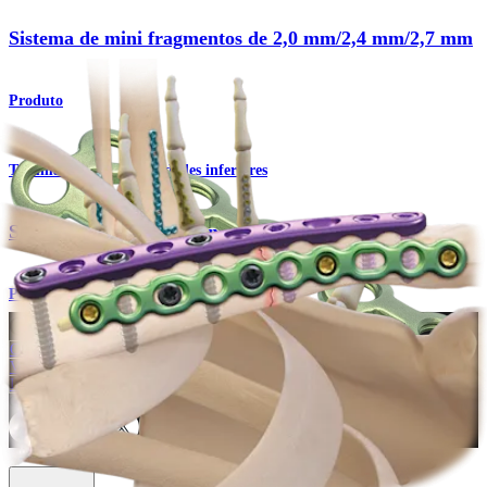
Sistema de mini fragmentos de 2,0 mm/2,4 mm/2,7 mm
Produto
Traumatismo - Extremidades inferiores
Sistema de mini fragmentos
Procedimento
Como podemos ajudar?
Contacte um representante
Veja eventos, laboratórios e oportunidades educacionais
Inscreva-se para receber: O que há de novo na Arthrex?
Conecte-se conosco