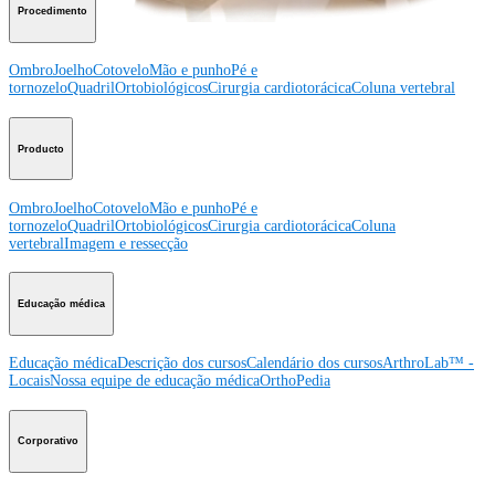
Procedimento
Ombro
Joelho
Cotovelo
Mão e punho
Pé e
tornozelo
Quadril
Ortobiológicos
Cirurgia cardiotorácica
Coluna vertebral
Producto
Ombro
Joelho
Cotovelo
Mão e punho
Pé e
tornozelo
Quadril
Ortobiológicos
Cirurgia cardiotorácica
Coluna
vertebral
Imagem e ressecção
Educação médica
Educação médica
Descrição dos cursos
Calendário dos cursos
ArthroLab™ -
Locais
Nossa equipe de educação médica
OrthoPedia
Corporativo