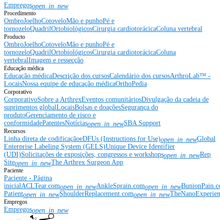
Empregos
open_in_new
Procedimento
Ombro
Joelho
Cotovelo
Mão e punho
Pé e
tornozelo
Quadril
Ortobiológicos
Cirurgia cardiotorácica
Coluna vertebral
Producto
Ombro
Joelho
Cotovelo
Mão e punho
Pé e
tornozelo
Quadril
Ortobiológicos
Cirurgia cardiotorácica
Coluna
vertebral
Imagem e ressecção
Educação médica
Educação médica
Descrição dos cursos
Calendário dos cursos
ArthroLab™ -
Locais
Nossa equipe de educação médica
OrthoPedia
Corporativo
Corporativo
Sobre a Arthrex
Eventos comunitários
Divulgação da cadeia de
suprimentos global
Locais
Bolsas e doações
Segurança do
produto
Gerenciamento de risco e
conformidade
Patentes
Notícias
SBA Support
open_in_new
Recursos
Linha direta de codificação
eDFUs (Instructions for Use)
Global
open_in_new
Enterprise Labeling System (GELS)
Unique Device Identifier
(UDI)
Solicitações de exposições, congressos e workshops
Rep
open_in_new
Site
The Arthrex Surgeon App
open_in_new
Paciente
Paciente - Página
inicial
ACLTear.com
AnkleSprain.com
BunionPain.
open_in_new
open_in_new
Patient
ShoulderReplacement.com
TheNanoExperie
open_in_new
open_in_new
Empregos
Empregos
open_in_new