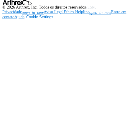
©
2026
Arthrex, Inc. Todos os direitos reservados
v3.56.0
Privacidade
Aviso Legal
Ethics Helpline
Entre em
open_in_new
open_in_new
contato
Ajuda
Cookie Settings