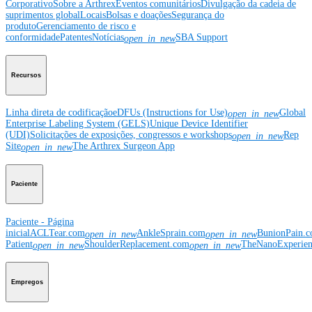
Corporativo
Sobre a Arthrex
Eventos comunitários
Divulgação da cadeia de
suprimentos global
Locais
Bolsas e doações
Segurança do
produto
Gerenciamento de risco e
conformidade
Patentes
Notícias
SBA Support
open_in_new
Recursos
Linha direta de codificação
eDFUs (Instructions for Use)
Global
open_in_new
Enterprise Labeling System (GELS)
Unique Device Identifier
(UDI)
Solicitações de exposições, congressos e workshops
Rep
open_in_new
Site
The Arthrex Surgeon App
open_in_new
Paciente
Paciente - Página
inicial
ACLTear.com
AnkleSprain.com
BunionPain.
open_in_new
open_in_new
Patient
ShoulderReplacement.com
TheNanoExperie
open_in_new
open_in_new
Empregos