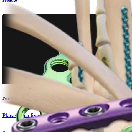
Produto
Pé e tornozelo
Placas para fixação de mini-fragmentos