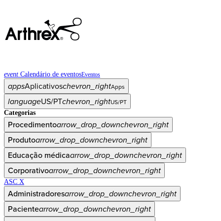
event
Calendário de eventos
Eventos
apps
Aplicativos
chevron_right
Apps
language
US/PT
chevron_right
US/PT
Categorias
Procedimento
arrow_drop_down
chevron_right
Produto
arrow_drop_down
chevron_right
Educação médica
arrow_drop_down
chevron_right
Corporativo
arrow_drop_down
chevron_right
ASC X
Administradores
arrow_drop_down
chevron_right
Paciente
arrow_drop_down
chevron_right