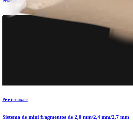
Procedimento
Pé e tornozelo
Sistema de mini fragmentos de 2,0 mm/2,4 mm/2,7 mm