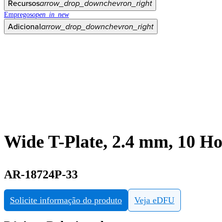
Recursos
arrow_drop_down
chevron_right
Empregos
open_in_new
Adicional
arrow_drop_down
chevron_right
Wide T-Plate, 2.4 mm, 10 Ho
AR-18724P-33
Solicite informação do produto
Veja eDFU