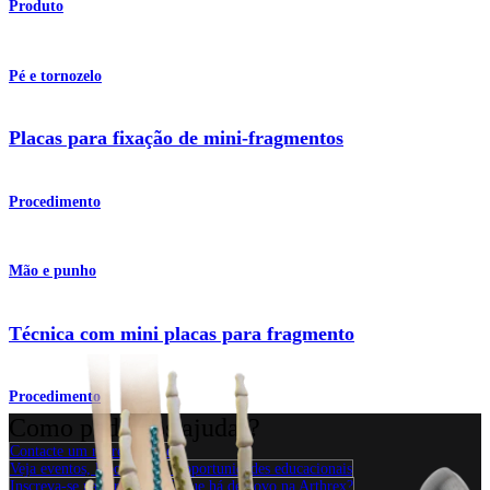
Produto
Pé e tornozelo
Placas para fixação de mini-fragmentos
Procedimento
Mão e punho
Técnica com mini placas para fragmento
Procedimento
Como podemos ajudar?
Contacte um representante
Veja eventos, laboratórios e oportunidades educacionais
Inscreva-se para receber: O que há de novo na Arthrex?