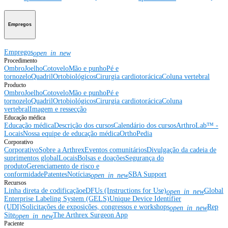
Empregos
Empregos
open_in_new
Procedimento
Ombro
Joelho
Cotovelo
Mão e punho
Pé e
tornozelo
Quadril
Ortobiológicos
Cirurgia cardiotorácica
Coluna vertebral
Producto
Ombro
Joelho
Cotovelo
Mão e punho
Pé e
tornozelo
Quadril
Ortobiológicos
Cirurgia cardiotorácica
Coluna
vertebral
Imagem e ressecção
Educação médica
Educação médica
Descrição dos cursos
Calendário dos cursos
ArthroLab™ -
Locais
Nossa equipe de educação médica
OrthoPedia
Corporativo
Corporativo
Sobre a Arthrex
Eventos comunitários
Divulgação da cadeia de
suprimentos global
Locais
Bolsas e doações
Segurança do
produto
Gerenciamento de risco e
conformidade
Patentes
Notícias
SBA Support
open_in_new
Recursos
Linha direta de codificação
eDFUs (Instructions for Use)
Global
open_in_new
Enterprise Labeling System (GELS)
Unique Device Identifier
(UDI)
Solicitações de exposições, congressos e workshops
Rep
open_in_new
Site
The Arthrex Surgeon App
open_in_new
Paciente