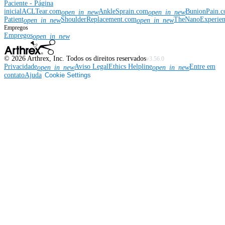
Paciente - Página
inicial
ACLTear.com
AnkleSprain.com
BunionPain.
open_in_new
open_in_new
Patient
ShoulderReplacement.com
TheNanoExperie
open_in_new
open_in_new
Empregos
Empregos
open_in_new
©
2026
Arthrex, Inc. Todos os direitos reservados
v3.56.0
Privacidade
Aviso Legal
Ethics Helpline
Entre em
open_in_new
open_in_new
contato
Ajuda
Cookie Settings