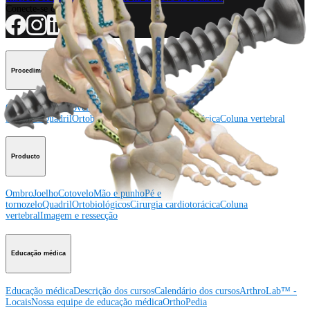
Conecte-se conosco
Procedimento
Ombro
Joelho
Cotovelo
Mão e punho
Pé e
tornozelo
Quadril
Ortobiológicos
Cirurgia cardiotorácica
Coluna vertebral
Producto
Ombro
Joelho
Cotovelo
Mão e punho
Pé e
tornozelo
Quadril
Ortobiológicos
Cirurgia cardiotorácica
Coluna
vertebral
Imagem e ressecção
Educação médica
Educação médica
Descrição dos cursos
Calendário dos cursos
ArthroLab™ -
Locais
Nossa equipe de educação médica
OrthoPedia