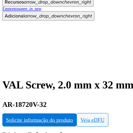
Recursos
arrow_drop_down
chevron_right
Empregos
open_in_new
Adicional
arrow_drop_down
chevron_right
VAL Screw, 2.0 mm x 32 m
AR-18720V-32
Solicite informação do produto
Veja eDFU