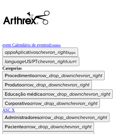
event
Calendário de eventos
Eventos
apps
Aplicativos
chevron_right
Apps
language
US/PT
chevron_right
US/PT
Categorias
Procedimento
arrow_drop_down
chevron_right
Produto
arrow_drop_down
chevron_right
Educação médica
arrow_drop_down
chevron_right
Corporativo
arrow_drop_down
chevron_right
ASC X
Administradores
arrow_drop_down
chevron_right
Paciente
arrow_drop_down
chevron_right