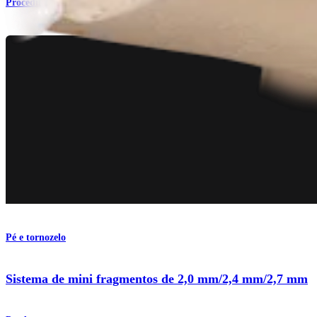
Procedimento
Pé e tornozelo
Sistema de mini fragmentos de 2,0 mm/2,4 mm/2,7 mm