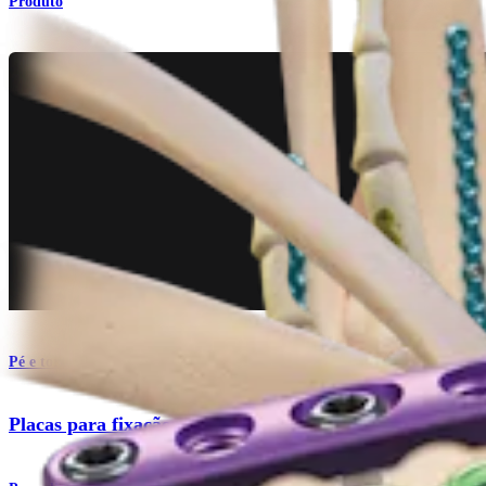
Produto
Pé e tornozelo
Placas para fixação de mini-fragmentos