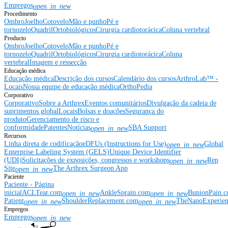
Empregos
open_in_new
Procedimento
Ombro
Joelho
Cotovelo
Mão e punho
Pé e
tornozelo
Quadril
Ortobiológicos
Cirurgia cardiotorácica
Coluna vertebral
Producto
Ombro
Joelho
Cotovelo
Mão e punho
Pé e
tornozelo
Quadril
Ortobiológicos
Cirurgia cardiotorácica
Coluna
vertebral
Imagem e ressecção
Educação médica
Educação médica
Descrição dos cursos
Calendário dos cursos
ArthroLab™ -
Locais
Nossa equipe de educação médica
OrthoPedia
Corporativo
Corporativo
Sobre a Arthrex
Eventos comunitários
Divulgação da cadeia de
suprimentos global
Locais
Bolsas e doações
Segurança do
produto
Gerenciamento de risco e
conformidade
Patentes
Notícias
SBA Support
open_in_new
Recursos
Linha direta de codificação
eDFUs (Instructions for Use)
Global
open_in_new
Enterprise Labeling System (GELS)
Unique Device Identifier
(UDI)
Solicitações de exposições, congressos e workshops
Rep
open_in_new
Site
The Arthrex Surgeon App
open_in_new
Paciente
Paciente - Página
inicial
ACLTear.com
AnkleSprain.com
BunionPain.
open_in_new
open_in_new
Patient
ShoulderReplacement.com
TheNanoExperie
open_in_new
open_in_new
Empregos
Empregos
open_in_new