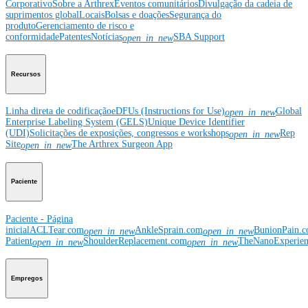
Corporativo
Sobre a Arthrex
Eventos comunitários
Divulgação da cadeia de
suprimentos global
Locais
Bolsas e doações
Segurança do
produto
Gerenciamento de risco e
conformidade
Patentes
Notícias
SBA Support
open_in_new
Recursos
Linha direta de codificação
eDFUs (Instructions for Use)
Global
open_in_new
Enterprise Labeling System (GELS)
Unique Device Identifier
(UDI)
Solicitações de exposições, congressos e workshops
Rep
open_in_new
Site
The Arthrex Surgeon App
open_in_new
Paciente
Paciente - Página
inicial
ACLTear.com
AnkleSprain.com
BunionPain.
open_in_new
open_in_new
Patient
ShoulderReplacement.com
TheNanoExperie
open_in_new
open_in_new
Empregos