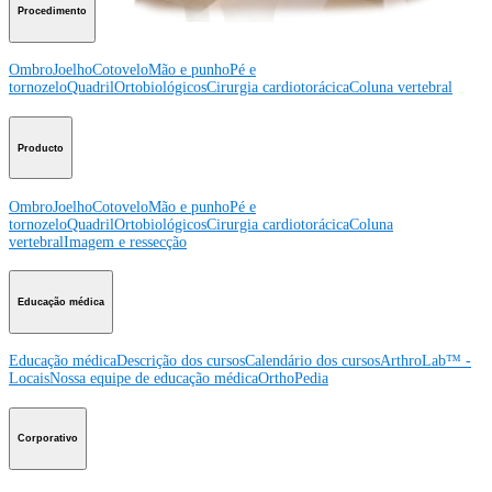
Procedimento
Ombro
Joelho
Cotovelo
Mão e punho
Pé e
tornozelo
Quadril
Ortobiológicos
Cirurgia cardiotorácica
Coluna vertebral
Producto
Ombro
Joelho
Cotovelo
Mão e punho
Pé e
tornozelo
Quadril
Ortobiológicos
Cirurgia cardiotorácica
Coluna
vertebral
Imagem e ressecção
Educação médica
Educação médica
Descrição dos cursos
Calendário dos cursos
ArthroLab™ -
Locais
Nossa equipe de educação médica
OrthoPedia
Corporativo