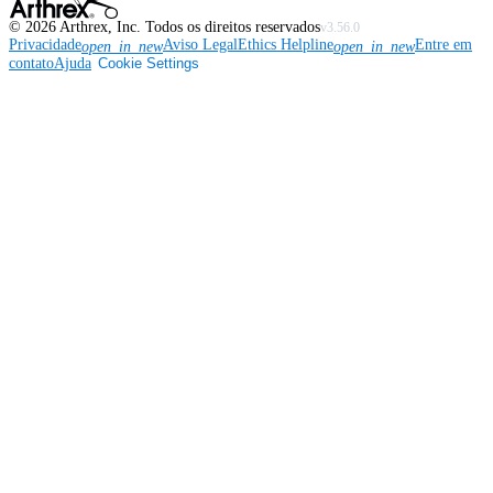
©
2026
Arthrex, Inc. Todos os direitos reservados
v3.56.0
Privacidade
Aviso Legal
Ethics Helpline
Entre em
open_in_new
open_in_new
contato
Ajuda
Cookie Settings