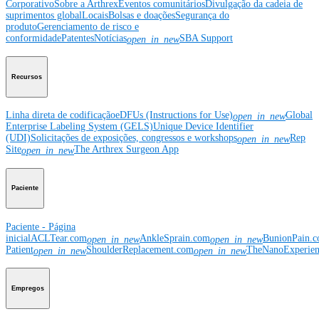
Corporativo
Sobre a Arthrex
Eventos comunitários
Divulgação da cadeia de
suprimentos global
Locais
Bolsas e doações
Segurança do
produto
Gerenciamento de risco e
conformidade
Patentes
Notícias
SBA Support
open_in_new
Recursos
Linha direta de codificação
eDFUs (Instructions for Use)
Global
open_in_new
Enterprise Labeling System (GELS)
Unique Device Identifier
(UDI)
Solicitações de exposições, congressos e workshops
Rep
open_in_new
Site
The Arthrex Surgeon App
open_in_new
Paciente
Paciente - Página
inicial
ACLTear.com
AnkleSprain.com
BunionPain.
open_in_new
open_in_new
Patient
ShoulderReplacement.com
TheNanoExperie
open_in_new
open_in_new
Empregos