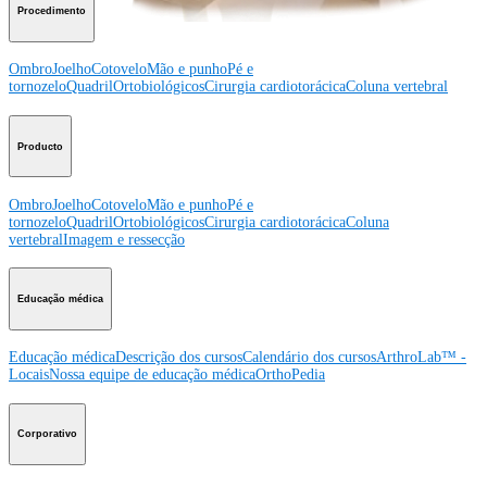
Procedimento
Ombro
Joelho
Cotovelo
Mão e punho
Pé e
tornozelo
Quadril
Ortobiológicos
Cirurgia cardiotorácica
Coluna vertebral
Producto
Ombro
Joelho
Cotovelo
Mão e punho
Pé e
tornozelo
Quadril
Ortobiológicos
Cirurgia cardiotorácica
Coluna
vertebral
Imagem e ressecção
Educação médica
Educação médica
Descrição dos cursos
Calendário dos cursos
ArthroLab™ -
Locais
Nossa equipe de educação médica
OrthoPedia
Corporativo