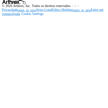
©
2026
Arthrex, Inc. Todos os direitos reservados
v3.56.0
Privacidade
Aviso Legal
Ethics Helpline
Entre em
open_in_new
open_in_new
contato
Ajuda
Cookie Settings