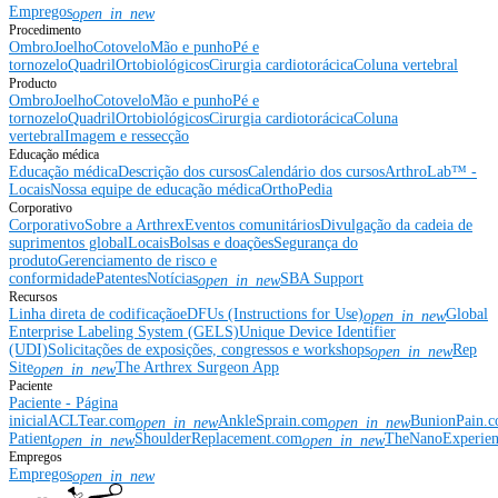
Empregos
open_in_new
Procedimento
Ombro
Joelho
Cotovelo
Mão e punho
Pé e
tornozelo
Quadril
Ortobiológicos
Cirurgia cardiotorácica
Coluna vertebral
Producto
Ombro
Joelho
Cotovelo
Mão e punho
Pé e
tornozelo
Quadril
Ortobiológicos
Cirurgia cardiotorácica
Coluna
vertebral
Imagem e ressecção
Educação médica
Educação médica
Descrição dos cursos
Calendário dos cursos
ArthroLab™ -
Locais
Nossa equipe de educação médica
OrthoPedia
Corporativo
Corporativo
Sobre a Arthrex
Eventos comunitários
Divulgação da cadeia de
suprimentos global
Locais
Bolsas e doações
Segurança do
produto
Gerenciamento de risco e
conformidade
Patentes
Notícias
SBA Support
open_in_new
Recursos
Linha direta de codificação
eDFUs (Instructions for Use)
Global
open_in_new
Enterprise Labeling System (GELS)
Unique Device Identifier
(UDI)
Solicitações de exposições, congressos e workshops
Rep
open_in_new
Site
The Arthrex Surgeon App
open_in_new
Paciente
Paciente - Página
inicial
ACLTear.com
AnkleSprain.com
BunionPain.
open_in_new
open_in_new
Patient
ShoulderReplacement.com
TheNanoExperie
open_in_new
open_in_new
Empregos
Empregos
open_in_new