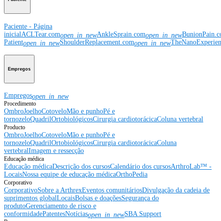
Paciente - Página
inicial
ACLTear.com
AnkleSprain.com
BunionPain.
open_in_new
open_in_new
Patient
ShoulderReplacement.com
TheNanoExperie
open_in_new
open_in_new
Empregos
Empregos
open_in_new
Procedimento
Ombro
Joelho
Cotovelo
Mão e punho
Pé e
tornozelo
Quadril
Ortobiológicos
Cirurgia cardiotorácica
Coluna vertebral
Producto
Ombro
Joelho
Cotovelo
Mão e punho
Pé e
tornozelo
Quadril
Ortobiológicos
Cirurgia cardiotorácica
Coluna
vertebral
Imagem e ressecção
Educação médica
Educação médica
Descrição dos cursos
Calendário dos cursos
ArthroLab™ -
Locais
Nossa equipe de educação médica
OrthoPedia
Corporativo
Corporativo
Sobre a Arthrex
Eventos comunitários
Divulgação da cadeia de
suprimentos global
Locais
Bolsas e doações
Segurança do
produto
Gerenciamento de risco e
conformidade
Patentes
Notícias
SBA Support
open_in_new