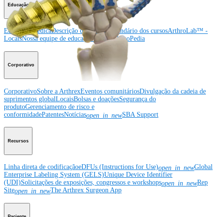
Educação médica
Educação médica
Descrição dos cursos
Calendário dos cursos
ArthroLab™ -
Locais
Nossa equipe de educação médica
OrthoPedia
Corporativo
Corporativo
Sobre a Arthrex
Eventos comunitários
Divulgação da cadeia de
suprimentos global
Locais
Bolsas e doações
Segurança do
produto
Gerenciamento de risco e
conformidade
Patentes
Notícias
SBA Support
open_in_new
Recursos
Linha direta de codificação
eDFUs (Instructions for Use)
Global
open_in_new
Enterprise Labeling System (GELS)
Unique Device Identifier
(UDI)
Solicitações de exposições, congressos e workshops
Rep
open_in_new
Site
The Arthrex Surgeon App
open_in_new
Paciente