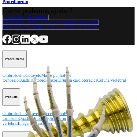
Procedimento
Como podemos ajudar?
Contacte um representante
Veja eventos, laboratórios e oportunidades educacionais
Inscreva-se para receber: O que há de novo na Arthrex?
Conecte-se conosco
Procedimento
Ombro
Joelho
Cotovelo
Mão e punho
Pé e
tornozelo
Quadril
Ortobiológicos
Cirurgia cardiotorácica
Coluna vertebral
Producto
Ombro
Joelho
Cotovelo
Mão e punho
Pé e
tornozelo
Quadril
Ortobiológicos
Cirurgia cardiotorácica
Coluna
vertebral
Imagem e ressecção