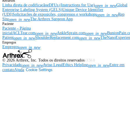
Recursos
Linha direta de codificação
eDFUs (Instructions for Use)
Global
open_in_new
Enterprise Labeling System (GELS)
Unique Device Identifier
(UDI)
Solicitações de exposições, congressos e workshops
Rep
open_in_new
Site
The Arthrex Surgeon App
open_in_new
Paciente
Paciente - Página
inicial
ACLTear.com
AnkleSprain.com
BunionPain.
open_in_new
open_in_new
Patient
ShoulderReplacement.com
TheNanoExperie
open_in_new
open_in_new
Empregos
Empregos
open_in_new
©
2026
Arthrex, Inc. Todos os direitos reservados
v3.56.0
Privacidade
Aviso Legal
Ethics Helpline
Entre em
open_in_new
open_in_new
contato
Ajuda
Cookie Settings