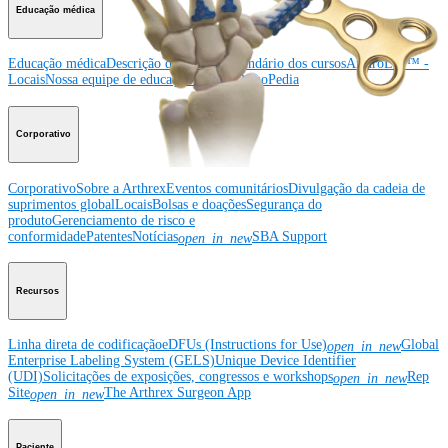
Educação médica
Educação médica
Descrição dos cursos
Calendário dos cursos
ArthroLab™ -
Locais
Nossa equipe de educação médica
OrthoPedia
Corporativo
Corporativo
Sobre a Arthrex
Eventos comunitários
Divulgação da cadeia de
suprimentos global
Locais
Bolsas e doações
Segurança do
produto
Gerenciamento de risco e
conformidade
Patentes
Notícias
SBA Support
open_in_new
Recursos
Linha direta de codificação
eDFUs (Instructions for Use)
Global
open_in_new
Enterprise Labeling System (GELS)
Unique Device Identifier
(UDI)
Solicitações de exposições, congressos e workshops
Rep
open_in_new
Site
The Arthrex Surgeon App
open_in_new
Paciente