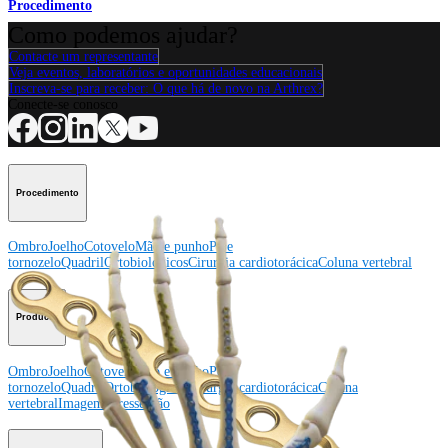
Procedimento
Como podemos ajudar?
Contacte um representante
Veja eventos, laboratórios e oportunidades educacionais
Inscreva-se para receber: O que há de novo na Arthrex?
Conecte-se conosco
Procedimento
Ombro
Joelho
Cotovelo
Mão e punho
Pé e
tornozelo
Quadril
Ortobiológicos
Cirurgia cardiotorácica
Coluna vertebral
Producto
Ombro
Joelho
Cotovelo
Mão e punho
Pé e
tornozelo
Quadril
Ortobiológicos
Cirurgia cardiotorácica
Coluna
vertebral
Imagem e ressecção