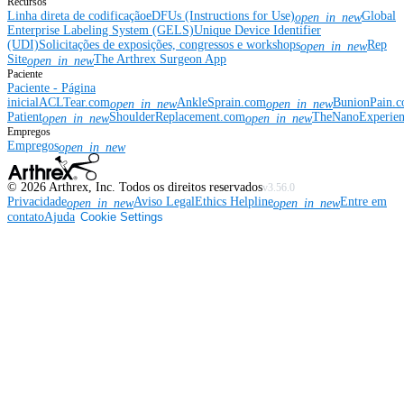
Recursos
Linha direta de codificação
eDFUs (Instructions for Use)
Global
open_in_new
Enterprise Labeling System (GELS)
Unique Device Identifier
(UDI)
Solicitações de exposições, congressos e workshops
Rep
open_in_new
Site
The Arthrex Surgeon App
open_in_new
Paciente
Paciente - Página
inicial
ACLTear.com
AnkleSprain.com
BunionPain.
open_in_new
open_in_new
Patient
ShoulderReplacement.com
TheNanoExperie
open_in_new
open_in_new
Empregos
Empregos
open_in_new
©
2026
Arthrex, Inc. Todos os direitos reservados
v3.56.0
Privacidade
Aviso Legal
Ethics Helpline
Entre em
open_in_new
open_in_new
contato
Ajuda
Cookie Settings