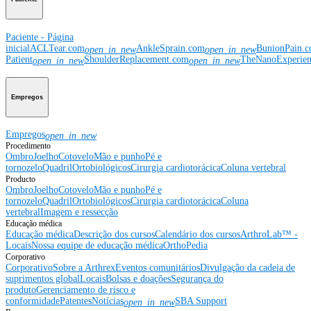
Paciente - Página
inicial
ACLTear.com
AnkleSprain.com
BunionPain.
open_in_new
open_in_new
Patient
ShoulderReplacement.com
TheNanoExperie
open_in_new
open_in_new
Empregos
Empregos
open_in_new
Procedimento
Ombro
Joelho
Cotovelo
Mão e punho
Pé e
tornozelo
Quadril
Ortobiológicos
Cirurgia cardiotorácica
Coluna vertebral
Producto
Ombro
Joelho
Cotovelo
Mão e punho
Pé e
tornozelo
Quadril
Ortobiológicos
Cirurgia cardiotorácica
Coluna
vertebral
Imagem e ressecção
Educação médica
Educação médica
Descrição dos cursos
Calendário dos cursos
ArthroLab™ -
Locais
Nossa equipe de educação médica
OrthoPedia
Corporativo
Corporativo
Sobre a Arthrex
Eventos comunitários
Divulgação da cadeia de
suprimentos global
Locais
Bolsas e doações
Segurança do
produto
Gerenciamento de risco e
conformidade
Patentes
Notícias
SBA Support
open_in_new