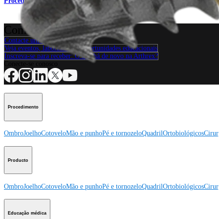
Procedimento
Como podemos ajudar?
Contacte um representante
Veja eventos, laboratórios e oportunidades educacionais
Inscreva-se para receber: O que há de novo na Arthrex?
Conecte-se conosco
Procedimento
Ombro
Joelho
Cotovelo
Mão e punho
Pé e tornozelo
Quadril
Ortobiológicos
Cirur
Producto
Ombro
Joelho
Cotovelo
Mão e punho
Pé e tornozelo
Quadril
Ortobiológicos
Cirur
Educação médica