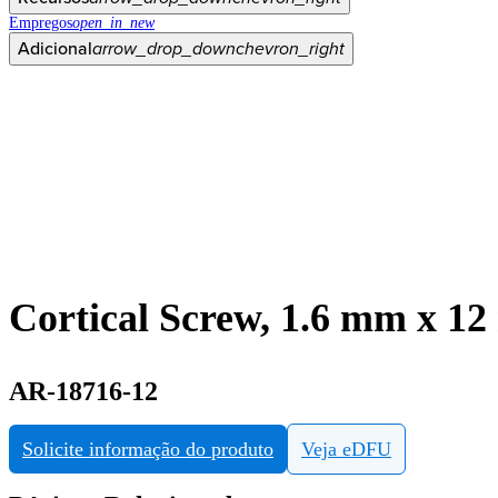
Empregos
open_in_new
Adicional
arrow_drop_down
chevron_right
Cortical Screw, 1.6 mm x 1
AR-18716-12
Solicite informação do produto
Veja eDFU