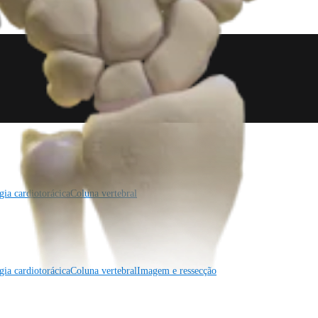
gia cardiotorácica
Coluna vertebral
gia cardiotorácica
Coluna vertebral
Imagem e ressecção