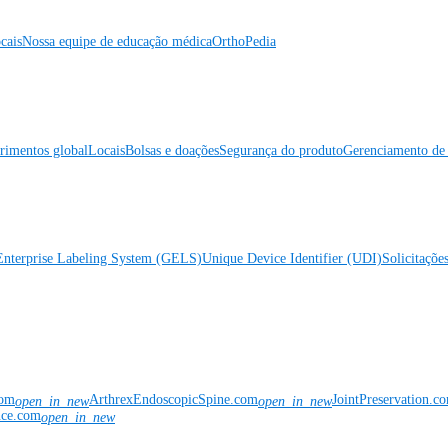
cais
Nossa equipe de educação médica
OrthoPedia
rimentos global
Locais
Bolsas e doações
Segurança do produto
Gerenciamento de 
Enterprise Labeling System (GELS)
Unique Device Identifier (UDI)
Solicitaçõe
com
ArthrexEndoscopicSpine.com
JointPreservation.c
open_in_new
open_in_new
nce.com
open_in_new