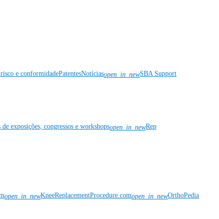
risco e conformidade
Patentes
Notícias
SBA Support
open_in_new
s de exposições, congressos e workshops
Rep
open_in_new
om
KneeReplacementProcedure.com
OrthoPedia
open_in_new
open_in_new