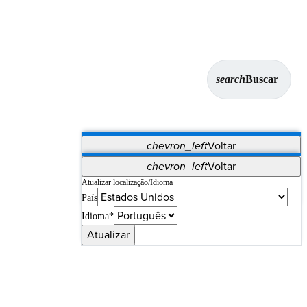
search
Buscar
chevron_left
Voltar
Aplicativos
chevron_left
Voltar
Vet Systems
OrthoPedia Patient
SAP
Atualizar localização/Idioma
País
Supplier Portal
Synergy Imaging & Resection
Idioma*
Atualizar