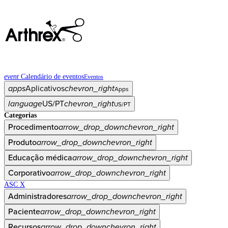
event
Calendário de eventos
Eventos
apps
Aplicativos
chevron_right
Apps
language
US/PT
chevron_right
US/PT
Categorias
Procedimento
arrow_drop_down
chevron_right
Produto
arrow_drop_down
chevron_right
Educação médica
arrow_drop_down
chevron_right
Corporativo
arrow_drop_down
chevron_right
ASC X
Administradores
arrow_drop_down
chevron_right
Paciente
arrow_drop_down
chevron_right
Recursos
arrow_drop_down
chevron_right