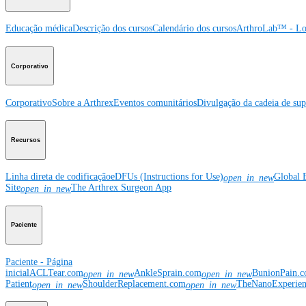
Educação médica
Descrição dos cursos
Calendário dos cursos
ArthroLab™ - Lo
Corporativo
Corporativo
Sobre a Arthrex
Eventos comunitários
Divulgação da cadeia de sup
Recursos
Linha direta de codificação
eDFUs (Instructions for Use)
Global 
open_in_new
Site
The Arthrex Surgeon App
open_in_new
Paciente
Paciente - Página
inicial
ACLTear.com
AnkleSprain.com
BunionPain.
open_in_new
open_in_new
Patient
ShoulderReplacement.com
TheNanoExperie
open_in_new
open_in_new