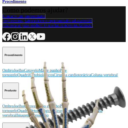
Procedimento
Como podemos ajudar?
Contacte um representante
Veja eventos, laboratórios e oportunidades educacionais
Inscreva-se para receber: O que há de novo na Arthrex?
Conecte-se conosco
Procedimento
Ombro
Joelho
Cotovelo
Mão e punho
Pé e
tornozelo
Quadril
Ortobiológicos
Cirurgia cardiotorácica
Coluna vertebral
Producto
Ombro
Joelho
Cotovelo
Mão e punho
Pé e
tornozelo
Quadril
Ortobiológicos
Cirurgia cardiotorácica
Coluna
vertebral
Imagem e ressecção