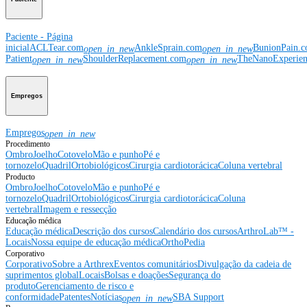
Paciente - Página
inicial
ACLTear.com
AnkleSprain.com
BunionPain.
open_in_new
open_in_new
Patient
ShoulderReplacement.com
TheNanoExperie
open_in_new
open_in_new
Empregos
Empregos
open_in_new
Procedimento
Ombro
Joelho
Cotovelo
Mão e punho
Pé e
tornozelo
Quadril
Ortobiológicos
Cirurgia cardiotorácica
Coluna vertebral
Producto
Ombro
Joelho
Cotovelo
Mão e punho
Pé e
tornozelo
Quadril
Ortobiológicos
Cirurgia cardiotorácica
Coluna
vertebral
Imagem e ressecção
Educação médica
Educação médica
Descrição dos cursos
Calendário dos cursos
ArthroLab™ -
Locais
Nossa equipe de educação médica
OrthoPedia
Corporativo
Corporativo
Sobre a Arthrex
Eventos comunitários
Divulgação da cadeia de
suprimentos global
Locais
Bolsas e doações
Segurança do
produto
Gerenciamento de risco e
conformidade
Patentes
Notícias
SBA Support
open_in_new