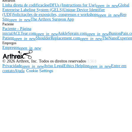
Recursos
Linha direta de codificação
eDFUs (Instructions for Use)
Global
open_in_new
Enterprise Labeling System (GELS)
Unique Device Identifier
(UDI)
Solicitações de exposições, congressos e workshops
Rep
open_in_new
Site
The Arthrex Surgeon App
open_in_new
Paciente
Paciente - Página
inicial
ACLTear.com
AnkleSprain.com
BunionPain.
open_in_new
open_in_new
Patient
ShoulderReplacement.com
TheNanoExperie
open_in_new
open_in_new
Empregos
Empregos
open_in_new
©
2026
Arthrex, Inc. Todos os direitos reservados
v3.56.0
Privacidade
Aviso Legal
Ethics Helpline
Entre em
open_in_new
open_in_new
contato
Ajuda
Cookie Settings