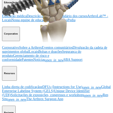
Educação médica
Educação médica
Descrição dos cursos
Calendário dos cursos
ArthroLab™ -
Locais
Nossa equipe de educação médica
OrthoPedia
Corporativo
Corporativo
Sobre a Arthrex
Eventos comunitários
Divulgação da cadeia de
suprimentos global
Locais
Bolsas e doações
Segurança do
produto
Gerenciamento de risco e
conformidade
Patentes
Notícias
SBA Support
open_in_new
Recursos
Linha direta de codificação
eDFUs (Instructions for Use)
Global
open_in_new
Enterprise Labeling System (GELS)
Unique Device Identifier
(UDI)
Solicitações de exposições, congressos e workshops
Rep
open_in_new
Site
The Arthrex Surgeon App
open_in_new
Paciente