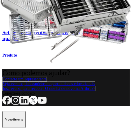
Quadril
Set de instrumentos manuais para artroscopia de
quadril
Produto
Como podemos ajudar?
Contacte um representante
Veja eventos, laboratórios e oportunidades educacionais
Inscreva-se para receber: O que há de novo na Arthrex?
Conecte-se conosco
Procedimento