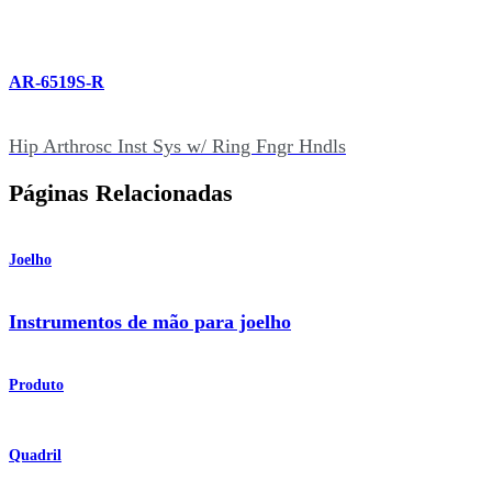
AR-6519S-R
Hip Arthrosc Inst Sys w/ Ring Fngr Hndls
Páginas Relacionadas
Joelho
Instrumentos de mão para joelho
Produto
Quadril