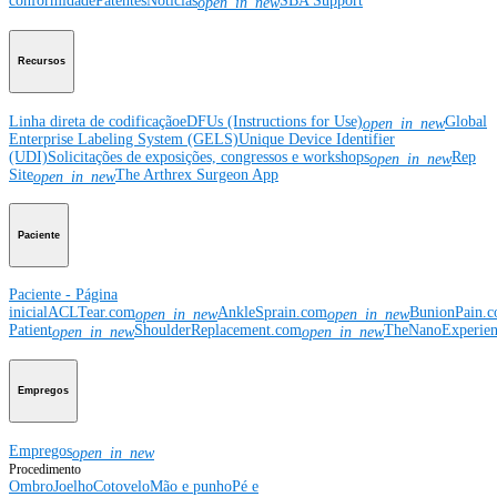
conformidade
Patentes
Notícias
SBA Support
open_in_new
Recursos
Linha direta de codificação
eDFUs (Instructions for Use)
Global
open_in_new
Enterprise Labeling System (GELS)
Unique Device Identifier
(UDI)
Solicitações de exposições, congressos e workshops
Rep
open_in_new
Site
The Arthrex Surgeon App
open_in_new
Paciente
Paciente - Página
inicial
ACLTear.com
AnkleSprain.com
BunionPain.
open_in_new
open_in_new
Patient
ShoulderReplacement.com
TheNanoExperie
open_in_new
open_in_new
Empregos
Empregos
open_in_new
Procedimento
Ombro
Joelho
Cotovelo
Mão e punho
Pé e