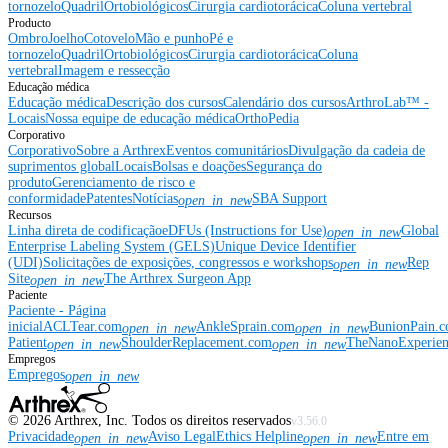
tornozelo
Quadril
Ortobiológicos
Cirurgia cardiotorácica
Coluna vertebral
Producto
Ombro
Joelho
Cotovelo
Mão e punho
Pé e
tornozelo
Quadril
Ortobiológicos
Cirurgia cardiotorácica
Coluna
vertebral
Imagem e ressecção
Educação médica
Educação médica
Descrição dos cursos
Calendário dos cursos
ArthroLab™ -
Locais
Nossa equipe de educação médica
OrthoPedia
Corporativo
Corporativo
Sobre a Arthrex
Eventos comunitários
Divulgação da cadeia de
suprimentos global
Locais
Bolsas e doações
Segurança do
produto
Gerenciamento de risco e
conformidade
Patentes
Notícias
SBA Support
open_in_new
Recursos
Linha direta de codificação
eDFUs (Instructions for Use)
Global
open_in_new
Enterprise Labeling System (GELS)
Unique Device Identifier
(UDI)
Solicitações de exposições, congressos e workshops
Rep
open_in_new
Site
The Arthrex Surgeon App
open_in_new
Paciente
Paciente - Página
inicial
ACLTear.com
AnkleSprain.com
BunionPain.
open_in_new
open_in_new
Patient
ShoulderReplacement.com
TheNanoExperie
open_in_new
open_in_new
Empregos
Empregos
open_in_new
©
2026
Arthrex, Inc. Todos os direitos reservados
v3.56.0
Privacidade
Aviso Legal
Ethics Helpline
Entre em
open_in_new
open_in_new