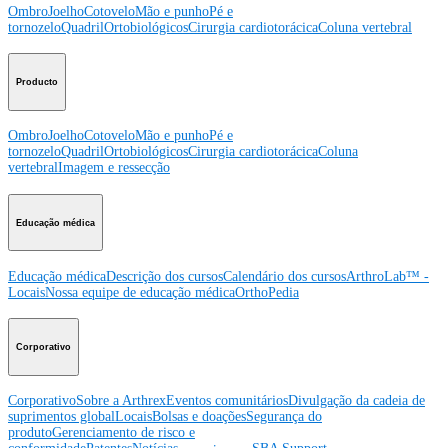
Ombro
Joelho
Cotovelo
Mão e punho
Pé e
tornozelo
Quadril
Ortobiológicos
Cirurgia cardiotorácica
Coluna vertebral
Producto
Ombro
Joelho
Cotovelo
Mão e punho
Pé e
tornozelo
Quadril
Ortobiológicos
Cirurgia cardiotorácica
Coluna
vertebral
Imagem e ressecção
Educação médica
Educação médica
Descrição dos cursos
Calendário dos cursos
ArthroLab™ -
Locais
Nossa equipe de educação médica
OrthoPedia
Corporativo
Corporativo
Sobre a Arthrex
Eventos comunitários
Divulgação da cadeia de
suprimentos global
Locais
Bolsas e doações
Segurança do
produto
Gerenciamento de risco e