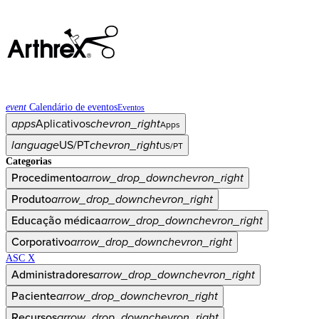
event
Calendário de eventos
Eventos
apps
Aplicativos
chevron_right
Apps
language
US/PT
chevron_right
US/PT
Categorias
Procedimento
arrow_drop_down
chevron_right
Produto
arrow_drop_down
chevron_right
Educação médica
arrow_drop_down
chevron_right
Corporativo
arrow_drop_down
chevron_right
ASC X
Administradores
arrow_drop_down
chevron_right
Paciente
arrow_drop_down
chevron_right
Recursos
arrow_drop_down
chevron_right