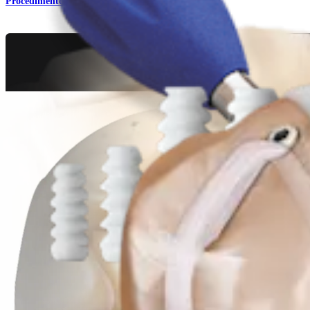
Procedimento
Ombro
Parafusos Tenodesis™