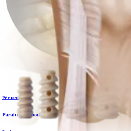
Produto
Pé e tornozelo
Parafusos Tenodesis™