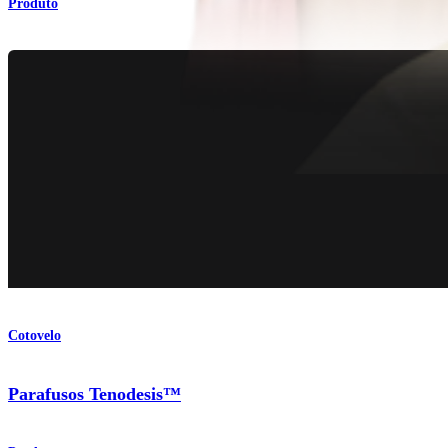
Produto
Cotovelo
Parafusos Tenodesis™