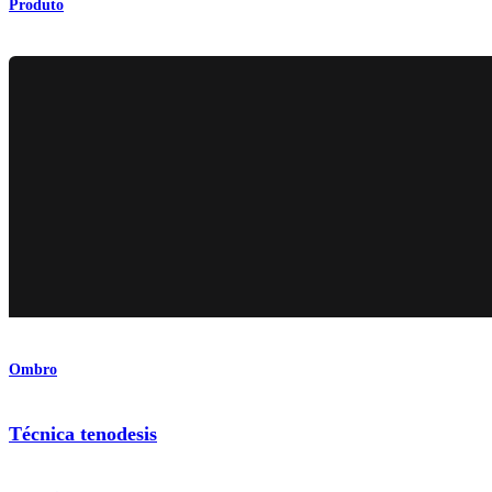
Produto
Ombro
Técnica tenodesis