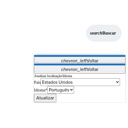
search
Buscar
chevron_left
Voltar
Aplicativos
chevron_left
Voltar
Vet Systems
OrthoPedia Patient
SAP
Atualizar localização/Idioma
País
Supplier Portal
Synergy Imaging & Resection
Idioma*
Atualizar