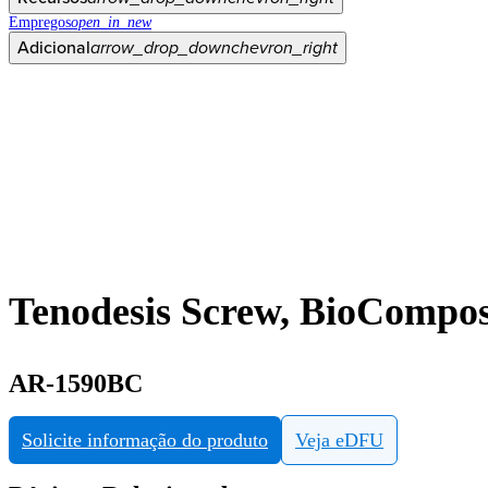
Empregos
open_in_new
Adicional
arrow_drop_down
chevron_right
Tenodesis Screw, BioCompos
AR-1590BC
Solicite informação do produto
Veja eDFU