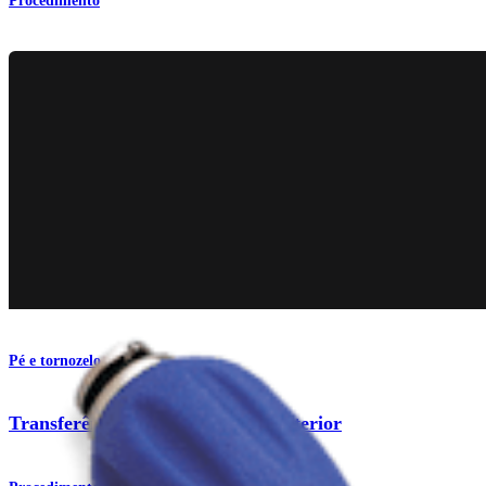
Procedimento
Pé e tornozelo
Transferência de tendão tibial posterior