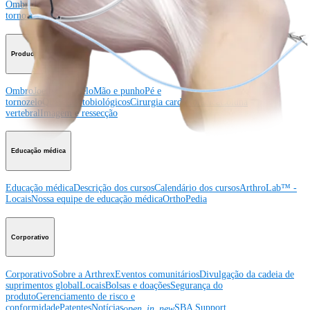
Ombro
Joelho
Cotovelo
Mão e punho
Pé e
tornozelo
Quadril
Ortobiológicos
Cirurgia cardiotorácica
Coluna vertebral
Producto
Ombro
Joelho
Cotovelo
Mão e punho
Pé e
tornozelo
Quadril
Ortobiológicos
Cirurgia cardiotorácica
Coluna
vertebral
Imagem e ressecção
Educação médica
Educação médica
Descrição dos cursos
Calendário dos cursos
ArthroLab™ -
Locais
Nossa equipe de educação médica
OrthoPedia
Corporativo
Corporativo
Sobre a Arthrex
Eventos comunitários
Divulgação da cadeia de
suprimentos global
Locais
Bolsas e doações
Segurança do
produto
Gerenciamento de risco e
conformidade
Patentes
Notícias
SBA Support
open_in_new