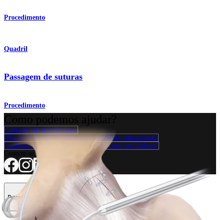
Procedimento
Quadril
Passagem de suturas
Procedimento
Como podemos ajudar?
Contacte um representante
Veja eventos, laboratórios e oportunidades educacionais
Inscreva-se para receber: O que há de novo na Arthrex?
Conecte-se conosco
Procedimento