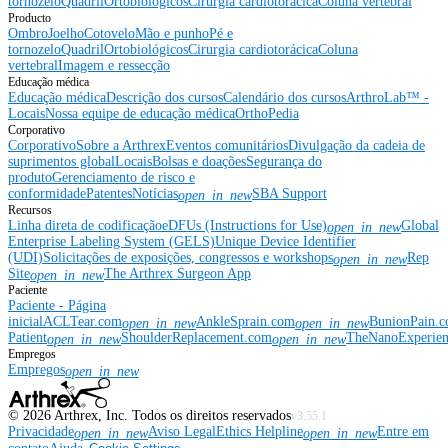
tornozelo
Quadril
Ortobiológicos
Cirurgia cardiotorácica
Coluna vertebral
Producto
Ombro
Joelho
Cotovelo
Mão e punho
Pé e
tornozelo
Quadril
Ortobiológicos
Cirurgia cardiotorácica
Coluna
vertebral
Imagem e ressecção
Educação médica
Educação médica
Descrição dos cursos
Calendário dos cursos
ArthroLab™ -
Locais
Nossa equipe de educação médica
OrthoPedia
Corporativo
Corporativo
Sobre a Arthrex
Eventos comunitários
Divulgação da cadeia de
suprimentos global
Locais
Bolsas e doações
Segurança do
produto
Gerenciamento de risco e
conformidade
Patentes
Notícias
SBA Support
open_in_new
Recursos
Linha direta de codificação
eDFUs (Instructions for Use)
Global
open_in_new
Enterprise Labeling System (GELS)
Unique Device Identifier
(UDI)
Solicitações de exposições, congressos e workshops
Rep
open_in_new
Site
The Arthrex Surgeon App
open_in_new
Paciente
Paciente - Página
inicial
ACLTear.com
AnkleSprain.com
BunionPain.
open_in_new
open_in_new
Patient
ShoulderReplacement.com
TheNanoExperie
open_in_new
open_in_new
Empregos
Empregos
open_in_new
©
2026
Arthrex, Inc. Todos os direitos reservados
v3.55.1
Privacidade
Aviso Legal
Ethics Helpline
Entre em
open_in_new
open_in_new