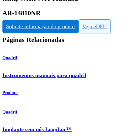
AR-14810NR
Solicite informação do produto
Veja eDFU
Páginas Relacionadas
Quadril
Instrumentos manuais para quadril
Produto
Quadril
Implante sem nós LoopLoc™