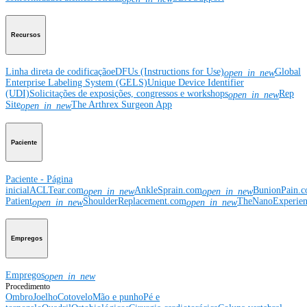
Recursos
Linha direta de codificação
eDFUs (Instructions for Use)
Global
open_in_new
Enterprise Labeling System (GELS)
Unique Device Identifier
(UDI)
Solicitações de exposições, congressos e workshops
Rep
open_in_new
Site
The Arthrex Surgeon App
open_in_new
Paciente
Paciente - Página
inicial
ACLTear.com
AnkleSprain.com
BunionPain.
open_in_new
open_in_new
Patient
ShoulderReplacement.com
TheNanoExperie
open_in_new
open_in_new
Empregos
Empregos
open_in_new
Procedimento
Ombro
Joelho
Cotovelo
Mão e punho
Pé e