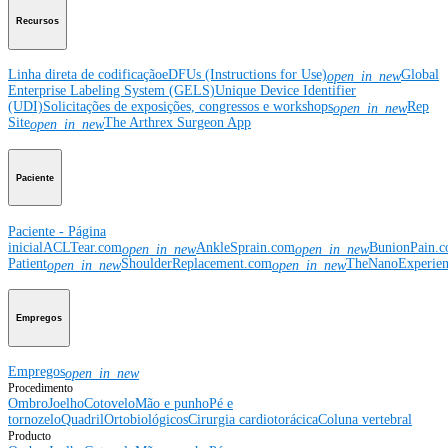
Recursos
Linha direta de codificação
eDFUs (Instructions for Use)
Global
open_in_new
Enterprise Labeling System (GELS)
Unique Device Identifier
(UDI)
Solicitações de exposições, congressos e workshops
Rep
open_in_new
Site
The Arthrex Surgeon App
open_in_new
Paciente
Paciente - Página
inicial
ACLTear.com
AnkleSprain.com
BunionPain.
open_in_new
open_in_new
Patient
ShoulderReplacement.com
TheNanoExperie
open_in_new
open_in_new
Empregos
Empregos
open_in_new
Procedimento
Ombro
Joelho
Cotovelo
Mão e punho
Pé e
tornozelo
Quadril
Ortobiológicos
Cirurgia cardiotorácica
Coluna vertebral
Producto