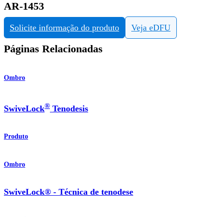
AR-1453
Solicite informação do produto
Veja eDFU
Páginas Relacionadas
Ombro
®
SwiveLock
Tenodesis
Produto
Ombro
SwiveLock® - Técnica de tenodese