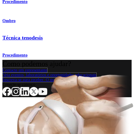
Procedimento
Ombro
Técnica tenodesis
Procedimento
Como podemos ajudar?
Contacte um representante
Veja eventos, laboratórios e oportunidades educacionais
Inscreva-se para receber: O que há de novo na Arthrex?
Conecte-se conosco
Procedimento
Ombro
Joelho
Cotovelo
Mão e punho
Pé e
tornozelo
Quadril
Ortobiológicos
Cirurgia cardiotorácica
Coluna vertebral