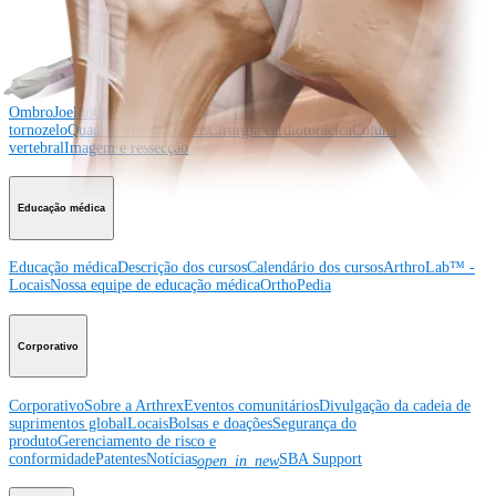
Producto
Ombro
Joelho
Cotovelo
Mão e punho
Pé e
tornozelo
Quadril
Ortobiológicos
Cirurgia cardiotorácica
Coluna
vertebral
Imagem e ressecção
Educação médica
Educação médica
Descrição dos cursos
Calendário dos cursos
ArthroLab™ -
Locais
Nossa equipe de educação médica
OrthoPedia
Corporativo
Corporativo
Sobre a Arthrex
Eventos comunitários
Divulgação da cadeia de
suprimentos global
Locais
Bolsas e doações
Segurança do
produto
Gerenciamento de risco e
conformidade
Patentes
Notícias
SBA Support
open_in_new