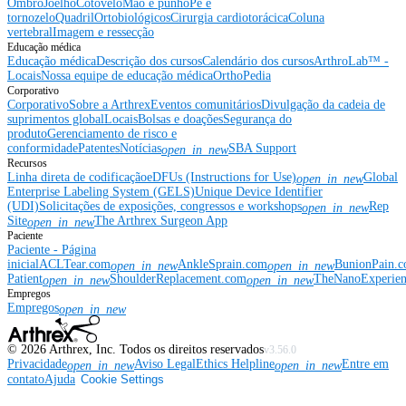
Ombro
Joelho
Cotovelo
Mão e punho
Pé e
tornozelo
Quadril
Ortobiológicos
Cirurgia cardiotorácica
Coluna
vertebral
Imagem e ressecção
Educação médica
Educação médica
Descrição dos cursos
Calendário dos cursos
ArthroLab™ -
Locais
Nossa equipe de educação médica
OrthoPedia
Corporativo
Corporativo
Sobre a Arthrex
Eventos comunitários
Divulgação da cadeia de
suprimentos global
Locais
Bolsas e doações
Segurança do
produto
Gerenciamento de risco e
conformidade
Patentes
Notícias
SBA Support
open_in_new
Recursos
Linha direta de codificação
eDFUs (Instructions for Use)
Global
open_in_new
Enterprise Labeling System (GELS)
Unique Device Identifier
(UDI)
Solicitações de exposições, congressos e workshops
Rep
open_in_new
Site
The Arthrex Surgeon App
open_in_new
Paciente
Paciente - Página
inicial
ACLTear.com
AnkleSprain.com
BunionPain.
open_in_new
open_in_new
Patient
ShoulderReplacement.com
TheNanoExperie
open_in_new
open_in_new
Empregos
Empregos
open_in_new
©
2026
Arthrex, Inc. Todos os direitos reservados
v3.56.0
Privacidade
Aviso Legal
Ethics Helpline
Entre em
open_in_new
open_in_new
contato
Ajuda
Cookie Settings